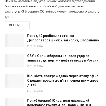
Чехія вимагатиме від українських чоловіків підтвердження
"виконання військового обов'язку" для тимчасового
захисту<p>З 5 серпня ЄС змінює умови тимчасового захисту
для...
READ MORE
Понад 40 російських атак на
Дніпропетровщину: 2 загиблих, 3 поранених
03.08.2026
СБУ и Силы обороны нанесли удар по
авиазаводу, порту и нефтезаводу в России
01.08.2026
Кількість постраждалих через атаку рф на
Одещині зросла до п'яти, серед них – двоє
дітей
01.08.2026
Погиб Алексей Юков, возглавлявший
поисковую группу «Плацдарм». ВИДЕО