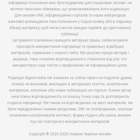
інформації посилання має бути відкритим для пошукових систем і не
містити технічних обмежень, що унеможливлюють його індексацію.
Для онлайн-ЗМІ, інформаційних порталів та інших веб-ресурсів
важливо розміщувати таке посилання у підзаголовку або в першому
абзаці матеріалу, щоб читачі могли швидко перейти до оригінальної
публікації.
Це правило покликане захищати авторські права, забезпечувати
прозорість використання інформації та правильну атрибуцію
матеріалів, отриманих з нашого сайту. Ми цінуємо працю авторів і
редакції, тому очікуємо відповідального ставлення від усіх, хто
використовує наші тексти у професійних чи інформаційних цілях.
Редакція digestmedia.net залишає за собою право не поділяти думки,
позиції чи висновки, викладені в авторських статтях, аналітичних
матеріалах, колонках або інших публікаціях на порталі. Кожен автор
несе повну відповідальність за власну точку зору та достовірність
поданої інформації. Ми також не відповідаємо за зміст матеріалів, які
були передруковані іншими ресурсами, ЗМІ чи платформами, оскільки
не можемо контролювати контекст, форму подачі або зміни, внесені
під час повторного використання матеріалів.
Copyright © 2020-2026 Новини України онлайн