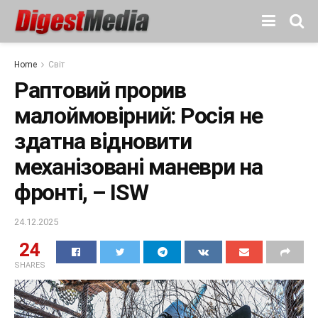
Home
Світ
Раптовий прорив
малоймовірний: Росія не
здатна відновити
механізовані маневри на
фронті, – ISW
24.12.2025
24
SHARES