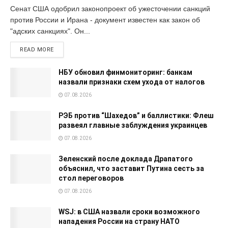
Сенат США одобрил законопроект об ужесточении санкций
против России и Ирана - документ известен как закон об
"адских санкциях". Он...
READ MORE
НБУ обновил финмониторинг: банкам
назвали признаки схем ухода от налогов
07.08.2026
РЭБ против “Шахедов” и баллистики: Флеш
развеял главные заблуждения украинцев
07.08.2026
Зеленский после доклада Драпатого
объяснил, что заставит Путина сесть за
стол переговоров
07.08.2026
WSJ: в США назвали сроки возможного
нападения России на страну НАТО