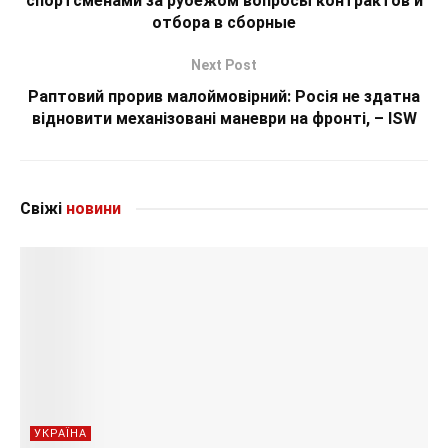
спортсменами за рубежом вопросы контрактов и
отбора в сборные
Next Post
Раптовий прорив малоймовірний: Росія не здатна
відновити механізовані маневри на фронті, – ISW
Свіжі
новини
УКРАЇНА