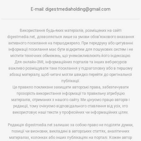
E-mail: digestmediaholding@gmail.com
Використання будь-яких матеріалів, розміщених на сайті
digestmedia.net, дозволяється лише за умови обов’язкового вказання
активного посилання на першоджерело. При передруку або цитуванні
інформації посилання має бути відкритим для пошукових систем і не
містити технічних обмежень, що унеможливлюють його індексацію.
Для онлайн-ЗМІ, інформаційних порталів та інших веб-ресурсів
важливо розміщувати таке посилання у підзаголовку або в першому
абзаці матеріалу, щоб читачі могли швидко перейти до оригінальної
публікації.
Це правило покликане захищати авторські права, забезпечувати
прозорість використання інформації та правильну атрибуцію
матеріалів, отриманих з нашого сайту. Ми цінуємо працю авторів і
редакції, тому очікуємо відповідального ставлення від усіх, хто
використовує наші тексти у професійних чи інформаційних цілях.
Редакція digestmedia.net залишає за собою право не поділяти думки,
позиції чи висновки, викладені в авторських статтях, аналітичних
матеріалах, колонках або інших публікаціях на порталі. Кожен автор