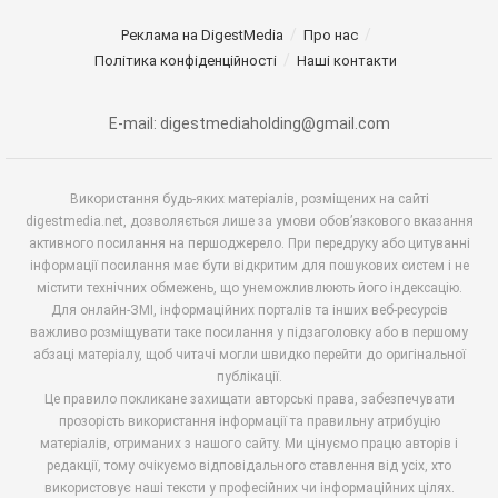
Реклама на DigestMedia
Про нас
Політика конфіденційності
Наші контакти
E-mail: digestmediaholding@gmail.com
Використання будь-яких матеріалів, розміщених на сайті
digestmedia.net, дозволяється лише за умови обов’язкового вказання
активного посилання на першоджерело. При передруку або цитуванні
інформації посилання має бути відкритим для пошукових систем і не
містити технічних обмежень, що унеможливлюють його індексацію.
Для онлайн-ЗМІ, інформаційних порталів та інших веб-ресурсів
важливо розміщувати таке посилання у підзаголовку або в першому
абзаці матеріалу, щоб читачі могли швидко перейти до оригінальної
публікації.
Це правило покликане захищати авторські права, забезпечувати
прозорість використання інформації та правильну атрибуцію
матеріалів, отриманих з нашого сайту. Ми цінуємо працю авторів і
редакції, тому очікуємо відповідального ставлення від усіх, хто
використовує наші тексти у професійних чи інформаційних цілях.