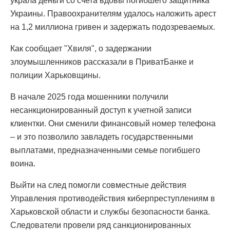
украла деньги со счета вдовы погибшего защитника
Украины. Правоохранителям удалось наложить арест
на 1,2 миллиона гривен и задержать подозреваемых.
Как сообщает "Хвиля", о задержании
злоумышленников рассказали в ПриватБанке и
полиции Харьковщины.
В начале 2025 года мошенники получили
несанкционированный доступ к учетной записи
клиентки. Они сменили финансовый номер телефона
– и это позволило завладеть государственными
выплатами, предназначенными семье погибшего
воина.
Выйти на след помогли совместные действия
Управления противодействия киберпреступлениям в
Харьковской области и службы безопасности банка.
Следователи провели ряд санкционированных