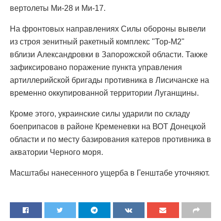
вертолеты Ми-28 и Ми-17.
На фронтовых направлениях Силы обороны вывели
из строя зенитный ракетный комплекс "Тор-М2"
вблизи Александровки в Запорожской области. Также
зафиксировано поражение пункта управления
артиллерийской бригады противника в Лисичанске на
временно оккупированной территории Луганщины.
Кроме этого, украинские силы ударили по складу
боеприпасов в районе Кременевки на ВОТ Донецкой
области и по месту базирования катеров противника в
акватории Черного моря.
Масштабы нанесенного ущерба в Генштабе уточняют.