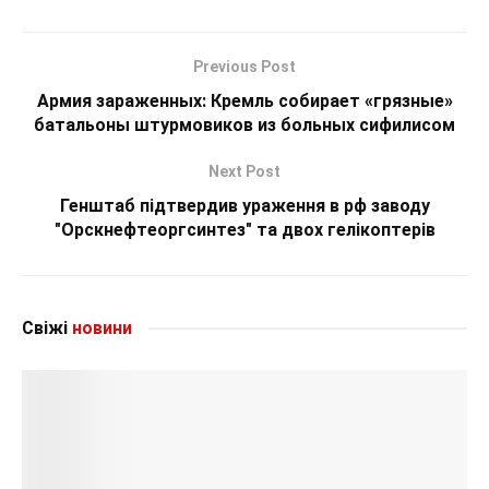
Previous Post
Армия зараженных: Кремль собирает «грязные»
батальоны штурмовиков из больных сифилисом
Next Post
Генштаб підтвердив ураження в рф заводу
"Орскнефтеоргсинтез" та двох гелікоптерів
Свіжі
новини