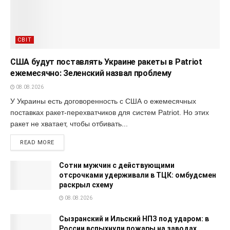
СВІТ
США будут поставлять Украине ракеты в Patriot
ежемесячно: Зеленский назвал проблему
08.08.2026
У Украины есть договоренность с США о ежемесячных
поставках ракет-перехватчиков для систем Patriot. Но этих
ракет не хватает, чтобы отбивать...
READ MORE
Сотни мужчин с действующими
отсрочками удерживали в ТЦК: омбудсмен
раскрыл схему
08.08.2026
Сызранский и Ильский НПЗ под ударом: в
России вспыхнули пожары на заводах