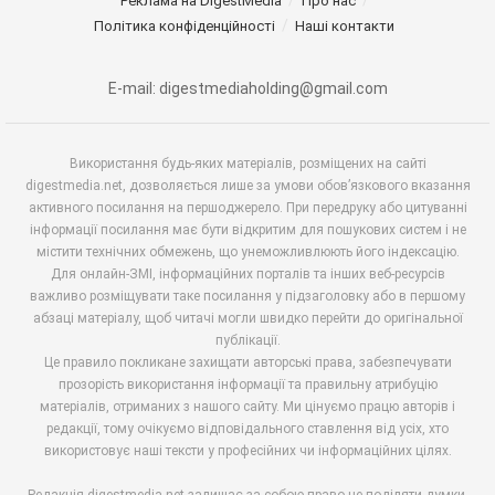
Реклама на DigestMedia
Про нас
Політика конфіденційності
Наші контакти
E-mail: digestmediaholding@gmail.com
Використання будь-яких матеріалів, розміщених на сайті
digestmedia.net, дозволяється лише за умови обов’язкового вказання
активного посилання на першоджерело. При передруку або цитуванні
інформації посилання має бути відкритим для пошукових систем і не
містити технічних обмежень, що унеможливлюють його індексацію.
Для онлайн-ЗМІ, інформаційних порталів та інших веб-ресурсів
важливо розміщувати таке посилання у підзаголовку або в першому
абзаці матеріалу, щоб читачі могли швидко перейти до оригінальної
публікації.
Це правило покликане захищати авторські права, забезпечувати
прозорість використання інформації та правильну атрибуцію
матеріалів, отриманих з нашого сайту. Ми цінуємо працю авторів і
редакції, тому очікуємо відповідального ставлення від усіх, хто
використовує наші тексти у професійних чи інформаційних цілях.
Редакція digestmedia.net залишає за собою право не поділяти думки,