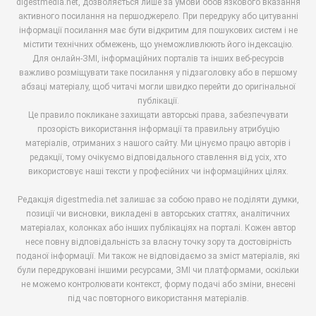
digestmedia.net, дозволяється лише за умови обов’язкового вказання
активного посилання на першоджерело. При передруку або цитуванні
інформації посилання має бути відкритим для пошукових систем і не
містити технічних обмежень, що унеможливлюють його індексацію.
Для онлайн-ЗМІ, інформаційних порталів та інших веб-ресурсів
важливо розміщувати таке посилання у підзаголовку або в першому
абзаці матеріалу, щоб читачі могли швидко перейти до оригінальної
публікації.
Це правило покликане захищати авторські права, забезпечувати
прозорість використання інформації та правильну атрибуцію
матеріалів, отриманих з нашого сайту. Ми цінуємо працю авторів і
редакції, тому очікуємо відповідального ставлення від усіх, хто
використовує наші тексти у професійних чи інформаційних цілях.
Редакція digestmedia.net залишає за собою право не поділяти думки,
позиції чи висновки, викладені в авторських статтях, аналітичних
матеріалах, колонках або інших публікаціях на порталі. Кожен автор
несе повну відповідальність за власну точку зору та достовірність
поданої інформації. Ми також не відповідаємо за зміст матеріалів, які
були передруковані іншими ресурсами, ЗМІ чи платформами, оскільки
не можемо контролювати контекст, форму подачі або зміни, внесені
під час повторного використання матеріалів.