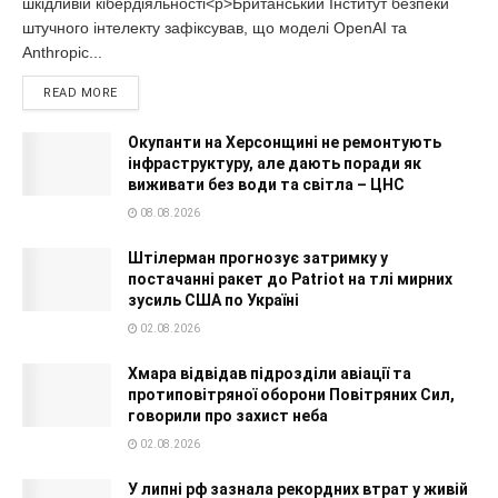
шкідливій кібердіяльності<p>Британський Інститут безпеки
штучного інтелекту зафіксував, що моделі OpenAI та
Anthropic...
READ MORE
Окупанти на Херсонщині не ремонтують
інфраструктуру, але дають поради як
виживати без води та світла – ЦНС
08.08.2026
Штілерман прогнозує затримку у
постачанні ракет до Patriot на тлі мирних
зусиль США по Україні
02.08.2026
Хмара відвідав підрозділи авіації та
протиповітряної оборони Повітряних Сил,
говорили про захист неба
02.08.2026
У липні рф зазнала рекордних втрат у живій