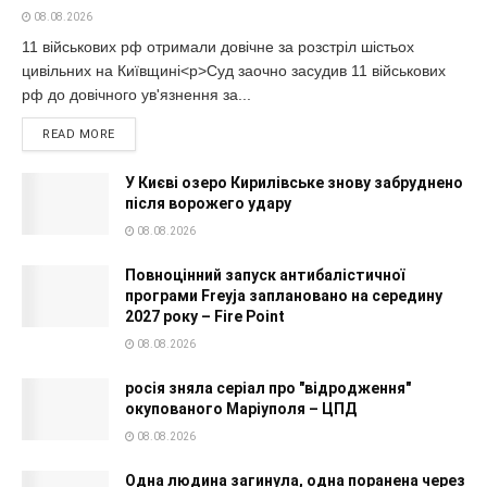
08.08.2026
11 військових рф отримали довічне за розстріл шістьох
цивільних на Київщині<p>Суд заочно засудив 11 військових
рф до довічного ув'язнення за...
READ MORE
У Києві озеро Кирилівське знову забруднено
після ворожего удару
08.08.2026
Повноцінний запуск антибалістичної
програми Freyja заплановано на середину
2027 року – Fire Point
08.08.2026
росія зняла серіал про "відродження"
окупованого Маріуполя – ЦПД
08.08.2026
Одна людина загинула, одна поранена через