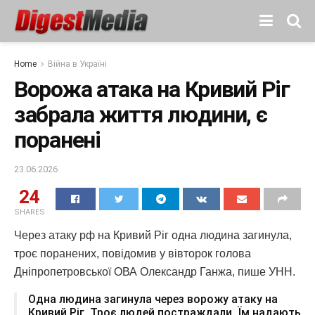
Home
Війна в Україні
Ворожа атака на Кривий Ріг
забрала життя людини, є
поранені
23.06.2026
24
SHARES
Через атаку рф на Кривий Ріг одна людина загинула,
троє поранених, повідомив у вівторок голова
Дніпропетровської ОВА Олександр Ганжа, пише УНН.
Одна людина загинула через ворожу атаку на
Кривий Ріг. Троє людей постраждали. Їм надають