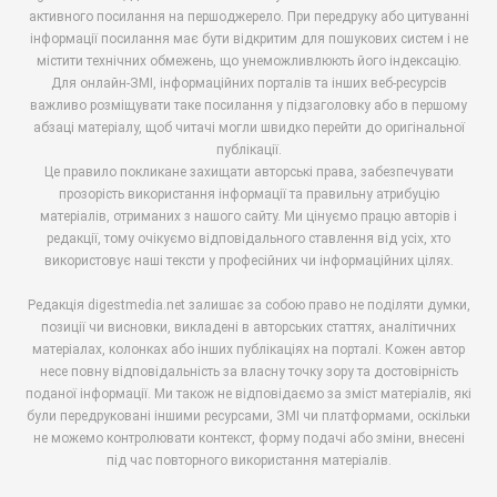
активного посилання на першоджерело. При передруку або цитуванні
інформації посилання має бути відкритим для пошукових систем і не
містити технічних обмежень, що унеможливлюють його індексацію.
Для онлайн-ЗМІ, інформаційних порталів та інших веб-ресурсів
важливо розміщувати таке посилання у підзаголовку або в першому
абзаці матеріалу, щоб читачі могли швидко перейти до оригінальної
публікації.
Це правило покликане захищати авторські права, забезпечувати
прозорість використання інформації та правильну атрибуцію
матеріалів, отриманих з нашого сайту. Ми цінуємо працю авторів і
редакції, тому очікуємо відповідального ставлення від усіх, хто
використовує наші тексти у професійних чи інформаційних цілях.
Редакція digestmedia.net залишає за собою право не поділяти думки,
позиції чи висновки, викладені в авторських статтях, аналітичних
матеріалах, колонках або інших публікаціях на порталі. Кожен автор
несе повну відповідальність за власну точку зору та достовірність
поданої інформації. Ми також не відповідаємо за зміст матеріалів, які
були передруковані іншими ресурсами, ЗМІ чи платформами, оскільки
не можемо контролювати контекст, форму подачі або зміни, внесені
під час повторного використання матеріалів.