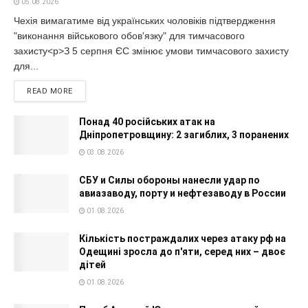
05.08.2026
Чехія вимагатиме від українських чоловіків підтвердження
"виконання військового обов'язку" для тимчасового
захисту<p>З 5 серпня ЄС змінює умови тимчасового захисту
для...
READ MORE
Понад 40 російських атак на
Дніпропетровщину: 2 загиблих, 3 поранених
03.08.2026
СБУ и Силы обороны нанесли удар по
авиазаводу, порту и нефтезаводу в России
01.08.2026
Кількість постраждалих через атаку рф на
Одещині зросла до п'яти, серед них – двоє
дітей
01.08.2026