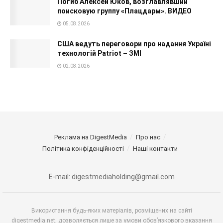
Погиб Алексей Юков, возглавлявший
поисковую группу «Плацдарм». ВИДЕО
05.08.2026
США ведуть переговори про надання Україні
технологій Patriot – ЗМІ
02.08.2026
Реклама на DigestMedia
Про нас
Політика конфіденційності
Наші контакти
E-mail: digestmediaholding@gmail.com
Використання будь-яких матеріалів, розміщених на сайті
digestmedia.net, дозволяється лише за умови обов’язкового вказання