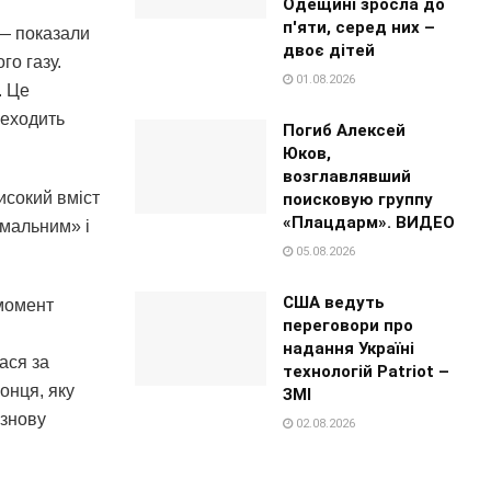
Одещині зросла до
п'яти, серед них –
 — показали
двоє дітей
го газу.
01.08.2026
. Це
реходить
Погиб Алексей
Юков,
возглавлявший
исокий вміст
поисковую группу
«Плацдарм». ВИДЕО
емальним» і
05.08.2026
США ведуть
 момент
переговори про
надання Україні
ася за
технологій Patriot –
онця, яку
ЗМІ
 знову
02.08.2026