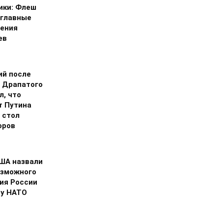
ики: Флеш
 главные
ения
ев
ий после
 Драпатого
л, что
т Путина
 стол
оров
США назвали
озможного
ия России
ну НАТО