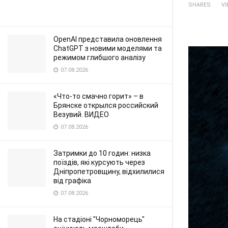
SHARES
V
OpenAI представила оновлення
ChatGPT з новими моделями та
режимом глибшого аналізу
07.08.2026
«Что-то смачно горит» – в
Брянске открылся российский
Везувий. ВИДЕО
07.08.2026
Затримки до 10 годин: низка
поїздів, які курсують через
Дніпропетровщину, відхилилися
від графіка
07.08.2026
На стадіоні "Чорноморець"