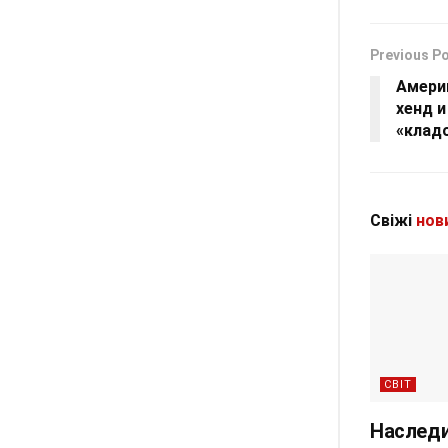
Previous P
Амери
хенд 
«клад
Свіжі
нов
СВІТ
Наследи