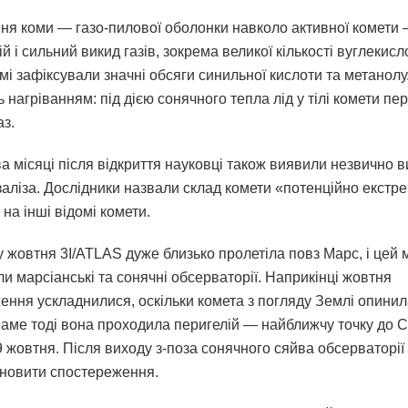
ня коми — газо-пилової оболонки навколо активної комети
й і сильний викид газів, зокрема великої кількості вуглекисло
мі зафіксували значні обсяги синильної кислоти та метанолу
нагріванням: під дією сонячного тепла лід у тілі комети пе
аз.
а місяці після відкриття науковці також виявили незвично в
заліза. Дослідники назвали склад комети «потенційно екстр
на інші відомі комети.
у жовтня 3I/ATLAS дуже близько пролетіла повз Марс, і цей
и марсіанські та сонячні обсерваторії. Наприкінці жовтня
ення ускладнилися, оскільки комета з погляду Землі опинил
аме тоді вона проходила перигелій — найближчу точку до С
 жовтня. Після виходу з-поза сонячного сяйва обсерваторії
дновити спостереження.