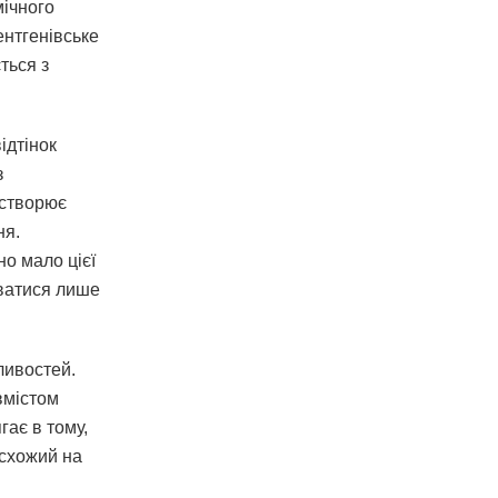
мічного
ентгенівське
ться з
ідтінок
з
 створює
ня.
о мало цієї
юватися лише
ливостей.
вмістом
гає в тому,
 схожий на