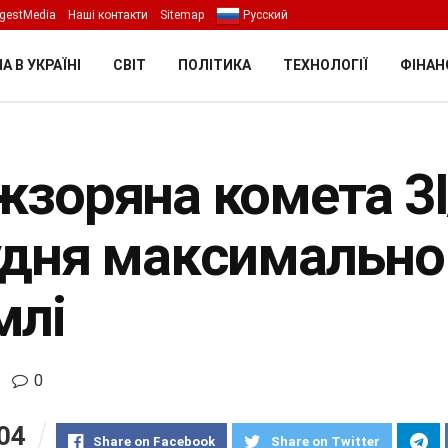
gestMedia
Наші контакти
Sitemap
Русский
А В УКРАЇНІ
СВІТ
ПОЛІТИКА
ТЕХНОЛОГІЇ
ФІНАН
жзоряна комета 3
удня максимально
млі
0
04
Share on Facebook
Share on Twitter