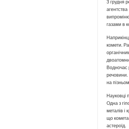
3 грудня 
агентства 
випроміню
газами в к
Наприкінці
комети. Р
органічни
двоатомни
Водночас 
речовини.
на пізньом
Науковці 
Одна з гіп
металів і 
що комета
астероїд.