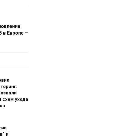
новление
5 в Европе –
овил
торинг:
назвали
и схем ухода
гов
тив
в” и