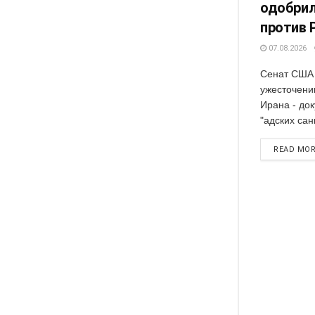
одобрил
против 
07.08.2026
Сенат США 
ужесточени
Ирана - док
"адских сан
READ MO