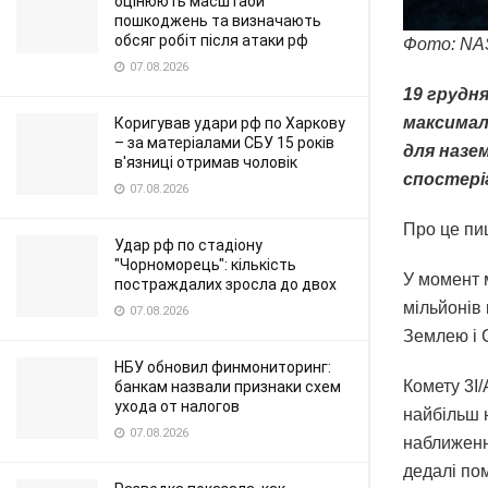
оцінюють масштаби
пошкоджень та визначають
обсяг робіт після атаки рф
Фото: NAS
07.08.2026
19 грудня
максимал
Коригував удари рф по Харкову
– за матеріалами СБУ 15 років
для назе
в'язниці отримав чоловік
спостері
07.08.2026
Про це пи
Удар рф по стадіону
"Чорноморець": кількість
У момент 
постраждалих зросла до двох
мільйонів 
07.08.2026
Землею і 
НБУ обновил финмониторинг:
Комету 3I/
банкам назвали признаки схем
ухода от налогов
найбільш н
07.08.2026
наближення
дедалі по