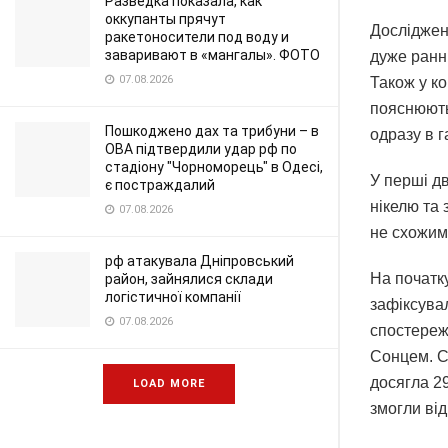
Разведка показала, как
оккупанты прячут
Досліджен
ракетоносители под воду и
заваривают в «мангалы». ФОТО
дуже ранні
07.08.2026
Також у ко
пояснюють 
Пошкоджено дах та трибуни – в
одразу в г
ОВА підтвердили удар рф по
стадіону "Чорноморець" в Одесі,
У перші дв
є постраждалий
нікелю та 
07.08.2026
не схожим 
рф атакувала Дніпровський
На початк
район, зайнялися склади
логістичної компанії
зафіксувал
07.08.2026
спостереж
Сонцем. С
досягла 29
LOAD MORE
змогли ві