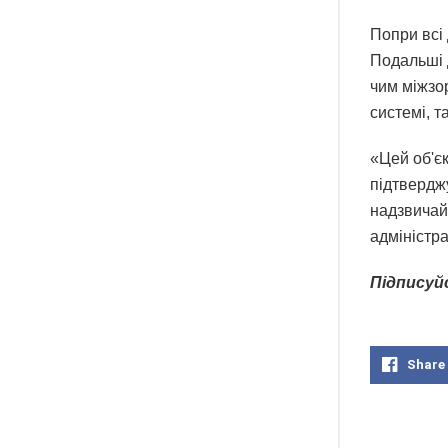
Попри всі 
Подальші 
чим міжзо
системі, т
«Цей об'єк
підтверджу
надзвичай
адміністр
Підписуй
Share