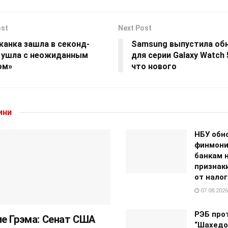
ost
Next Post
канка зашла в секонд-
Samsung выпустила об
и ушла с неожиданным
для серии Galaxy Watch 
ом»
что нового
ини
НБУ обн
финмони
банкам 
признак
от нало
07.08.2026
РЭБ про
е Грэма: Сенат США
“Шахедо