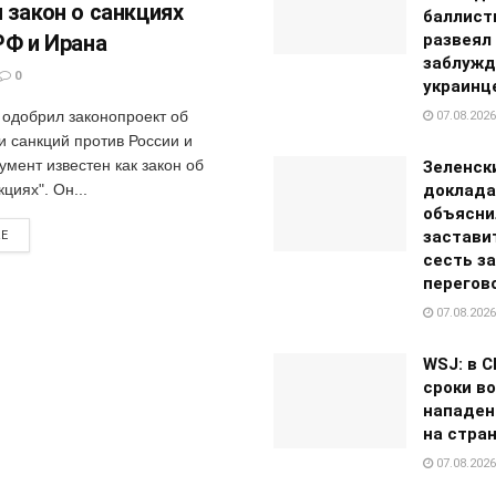
 закон о санкциях
баллист
РФ и Ирана
развеял
заблужд
0
украинц
одобрил законопроект об
07.08.2026
и санкций против России и
умент известен как закон об
Зеленск
кциях". Он...
доклада
объясни
застави
RE
сесть за
перегов
07.08.2026
WSJ: в 
сроки в
нападен
на стра
07.08.2026