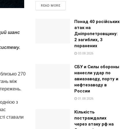
READ MORE
Понад 40 російських
атак на
щий шанс
Дніпропетровщину:
2 загиблих, 3
о
поранених
систему.
03.08.2026
СБУ и Силы обороны
нанесли удар по
близько 270
авиазаводу, порту и
тань між
нефтезаводу в
стережень.
России
01.08.2026
 однією з
час
Кількість
сті ставали
постраждалих
через атаку рф на