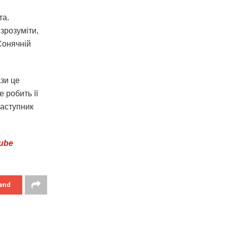
та.
зрозуміти,
Сонячній
ази це
 робить її
заступник
ube
end