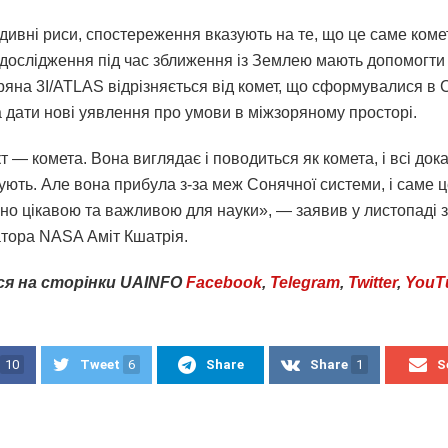
дивні риси, спостереження вказують на те, що це саме коме
дослідження під час зближення із Землею мають допомогти 
ряна 3I/ATLAS відрізняється від комет, що сформувалися в 
а дати нові уявлення про умови в міжзоряному просторі.
т — комета. Вона виглядає і поводиться як комета, і всі док
ють. Але вона прибула з-за меж Сонячної системи, і саме це
но цікавою та важливою для науки», — заявив у листопаді 
атора NASA Аміт Кшатрія.
ся
на
сторінки
UAINFO
Facebook
,
Telegram
,
Twitter
,
YouT
10
Tweet
6
Share
Share
1
S