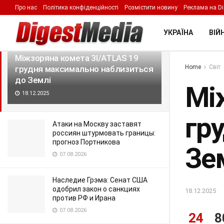
Про нас
Політика конфіденційності
Розмістити новину
Реклама на Di
LATEST
TRENDING
Filter
УКРАЇНА
ВІЙН
Міжзоряна комета 3I/ATLAS 19
Home
Світ
грудня максимально наблизиться
до Землі
Мі
18.12.2025
гр
Атаки на Москву заставят
россиян штурмовать границы:
прогноз Портникова
Зе
07.08.2026
Наследие Грэма: Сенат США
одобрил закон о санкциях
18.12.2025
против РФ и Ирана
07.08.2026
24
8