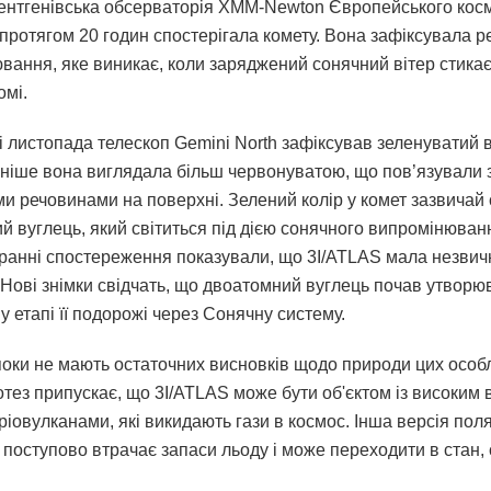
рентгенівська обсерваторія XMM-Newton Європейського кос
протягом 20 годин спостерігала комету. Вона зафіксувала р
вання, яке виникає, коли заряджений сонячний вітер стикає
омі.
 листопада телескоп Gemini North зафіксував зеленуватий в
аніше вона виглядала більш червонуватою, що пов’язували 
ми речовинами на поверхні. Зелений колір у комет зазвичай
й вуглець, який світиться під дією сонячного випромінюван
ранні спостереження показували, що 3I/ATLAS мала незвичн
 Нові знімки свідчать, що двоатомний вуглець почав утвор
у етапі її подорожі через Сонячну систему.
поки не мають остаточних висновків щодо природи цих особ
отез припускає, що 3I/ATLAS може бути об'єктом із високим 
кріовулканами, які викидають гази в космос. Інша версія поля
 поступово втрачає запаси льоду і може переходити в стан,