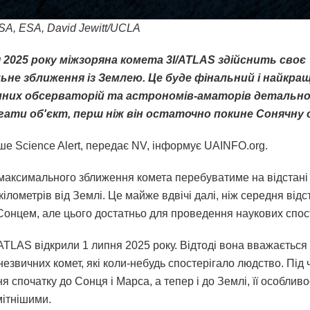
A, ESA, David Jewitt/UCLA
 2025 року міжзоряна комета 3I/ATLAS здійснить своє
ьне зближення із Землею. Це буде фінальний і найкра
мних обсерваторій та астрономів-аматорів детальн
гати об'єкт, перш ніж він остаточно покине Сонячну 
ше Science Alert, передає NV, інформує UAINFO.org.
максимального зближення комета перебуватиме на відстані 
кілометрів від Землі. Це майже вдвічі далі, ніж середня відс
Сонцем, але цього достатньо для проведення наукових спо
ATLAS відкрили 1 липня 2025 року. Відтоді вона вважається
езвичних комет, які коли-небудь спостерігало людство. Під 
 спочатку до Сонця і Марса, а тепер і до Землі, її особливо
мітнішими.