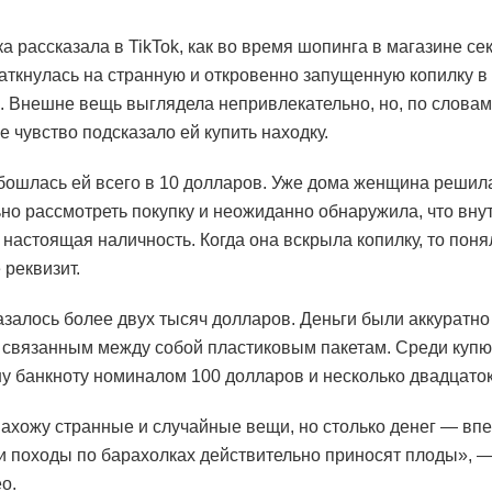
а рассказала в TikTok, как во время шопинга в магазине се
наткнулась на странную и откровенно запущенную копилку в
. Внешне вещь выглядела непривлекательно, но, по слова
е чувство подсказало ей купить находку.
бошлась ей всего в 10 долларов. Уже дома женщина решил
но рассмотреть покупку и неожиданно обнаружила, что вну
 настоящая наличность. Когда она вскрыла копилку, то поня
 реквизит.
азалось более двух тысяч долларов. Деньги были аккуратн
 связанным между собой пластиковым пакетам. Среди куп
у банкноту номиналом 100 долларов и несколько двадцаток
нахожу странные и случайные вещи, но столько денег — вп
и походы по барахолках действительно приносят плоды», —
о.