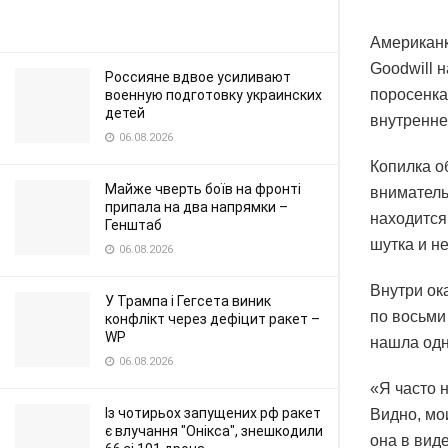
Американк
Goodwill 
Россияне вдвое усиливают
поросенка
военную подготовку украинских
детей
внутренне
06.08.2026
Копилка о
Майже чверть боїв на фронті
вниматель
припала на два напрямки –
находится
Генштаб
шутка и не
06.08.2026
Внутри ок
У Трампа і Гегсета виник
по восьми
конфлікт через дефіцит ракет –
WP
нашла одн
06.08.2026
«Я часто 
Із чотирьох запущених рф ракет
Видно, мо
є влучання "Онікса", знешкодили
она в виде