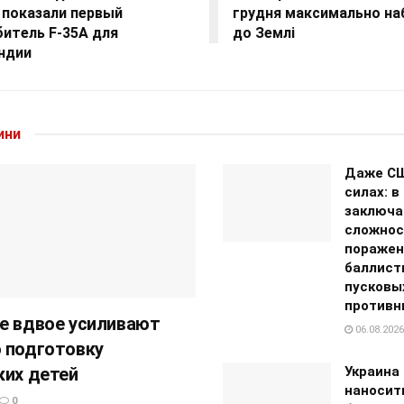
 показали первый
грудня максимально на
битель F-35A для
до Землі
ндии
ини
Даже СШ
силах: в
заключа
сложнос
поражен
баллист
пусковы
противн
е вдвое усиливают
06.08.2026
 подготовку
ких детей
Украина
наносит
0