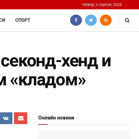
Четвер, 6 Серпня, 2026
СИ
СПОРТ
секонд-хенд и
м «кладом»
Онлайн новини