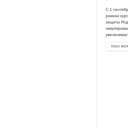
С 1 сентябр
рамках кур
защиты Род
оккупирова
увеличивает
READ MO