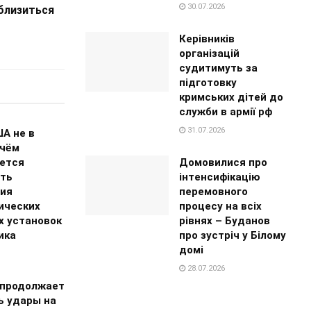
30.07.2026
близиться
Керівників
організацій
судитимуть за
підготовку
кримських дітей до
служби в армії рф
31.07.2026
А не в
 чём
Домовилися про
ется
інтенсифікацію
ть
перемовного
ия
процесу на всіх
ических
рівнях – Буданов
х установок
про зустріч у Білому
ика
домі
28.07.2026
 продолжает
ь удары на