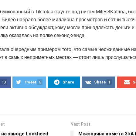
бликованный в TikTok-аккаунте под ником Miles8Katrina, бы
 Видео набрало более миллиона просмотров и сотни тысяч
ели активно обсуждают, кому могли принадлежать деньги и
илка оказалась на полке секонд-хенда.
тала очередным примером того, что самые неожиданные н
ут в самых неприметных местах — стоит лишь прислушаться
10
Tweet
6
Share
Share
1
S
ost
Next Post
 на заводе Lockheed
Міжзоряна комета 3I/A