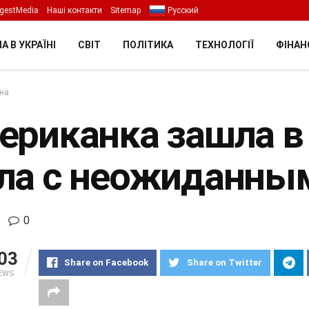
gestMedia
Наші контакти
Sitemap
Русский
А В УКРАЇНІ
СВІТ
ПОЛІТИКА
ТЕХНОЛОГІЇ
ФІНАН
їна
ериканка зашла в 
ла с неожиданны
0
03
Share on Facebook
Share on Twitter
IEWS