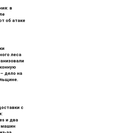
ия: в
ле
т об атаке
ки
ного леса
ганизовали
аконную
 – дело на
льщине.
доставки с
м:
ies и два
 машин
из-за