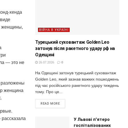
конд-хенда
 виде
м женщины,
ВІЙНА В УКРАЇНІ
Турецький суховантаж Golden Leo
а
затонув після ракетного удару рф на
Одещині
три
ла — это не
26.07.2026
0
На Одещині затонув турецький суховантаж
Golden Leo, який зазнав важких пошкоджень
о разложены
під час російського ракетного удару тиждень
юр женщина
тому. Про це...
.
READ MORE
ервые.
 рассказала
У Львові п'ятеро
госпіталізованих