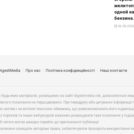
мелитоп
одной к
бензина
06.08.2026
DigestMedia
Про нас
Політика конфіденційності
Наші контакти
будь-яких матеріалів, розміщених на сайті digestmedia.net, дозволяється ли
ивного посилання на першоджерело. При передруку або цитуванні інформації 
х систем і не містити технічних обмежень, що унеможливлюють його індексаці
х порталів та інших веб-ресурсів важливо розміщувати таке посилання у підз
б читачі могли швидко перейти до оригінальної публікації.
окликане захищати авторські права, забезпечувати прозорість використання і