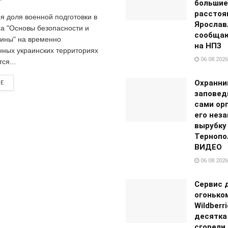
большие
расстоян
я доля военной подготовки в
Ярослав
са "Основы безопасности и
сообщаю
ины" на временно
на НПЗ
нных украинских территориях
06.08.2026
ся...
Охранни
RE
заповед
сами ор
его нез
вырубку
Тернопо
ВИДЕО
06.08.2026
Сервис 
огонько
Wildberr
десятка
сгорели 