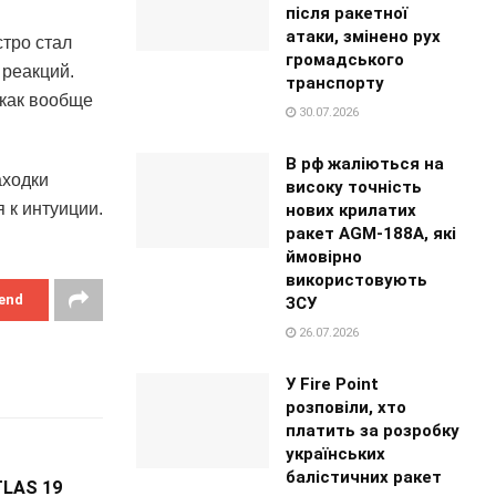
після ракетної
атаки, змінено рух
стро стал
громадського
 реакций.
транспорту
 как вообще
30.07.2026
В рф жаліються на
аходки
високу точність
 к интуиции.
нових крилатих
ракет AGM-188A, які
ймовірно
використовують
end
ЗСУ
26.07.2026
У Fire Point
розповіли, хто
платить за розробку
українських
балістичних ракет
TLAS 19