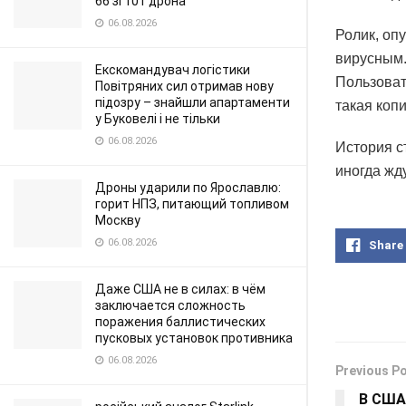
66 зі 101 дрона
06.08.2026
Ролик, опу
вирусным.
Екскомандувач логістики
Пользоват
Повітряних сил отримав нову
підозру – знайшли апартаменти
такая коп
у Буковелі і не тільки
06.08.2026
История с
иногда жд
Дроны ударили по Ярославлю:
горит НПЗ, питающий топливом
Москву
06.08.2026
Share
Даже США не в силах: в чём
заключается сложность
поражения баллистических
пусковых установок противника
06.08.2026
Previous P
В США