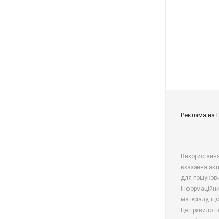
Реклама на 
Використання 
вказання акт
для пошукови
інформаційни
матеріалу, що
Це правило п