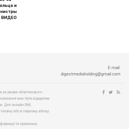
ольца и
анистры
. ВИДЕО
E-mail:
digestmediaholding@gmail.com
ше за умови обов’язкового
посилання має бути відкритим
ю. Для онлайн-ЗМІ,
аголовку або в першому абзаці
нформації та правильну