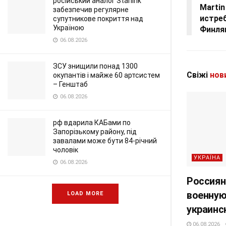
російський аналог Starlink
Martin
забезпечив регулярне
истре
супутникове покриття над
Україною
Финля
06.08.2026
ЗСУ знищили понад 1300
Свіжі
нов
окупантів і майже 60 артсистем
– Генштаб
06.08.2026
рф вдарила КАБами по
Запорізькому району, під
завалами може бути 84-річний
чоловік
УКРАЇНА
06.08.2026
Россиян
военную
LOAD MORE
украинс
06.08.2026