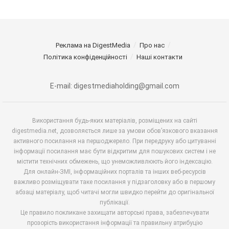
Реклама на DigestMedia
Про нас
Політика конфіденційності
Наші контакти
E-mail: digestmediaholding@gmail.com
Використання будь-яких матеріалів, розміщених на сайті
digestmedia.net, дозволяється лише за умови обов’язкового вказання
активного посилання на першоджерело. При передруку або цитуванні
інформації посилання має бути відкритим для пошукових систем і не
містити технічних обмежень, що унеможливлюють його індексацію.
Для онлайн-ЗМІ, інформаційних порталів та інших веб-ресурсів
важливо розміщувати таке посилання у підзаголовку або в першому
абзаці матеріалу, щоб читачі могли швидко перейти до оригінальної
публікації.
Це правило покликане захищати авторські права, забезпечувати
прозорість використання інформації та правильну атрибуцію