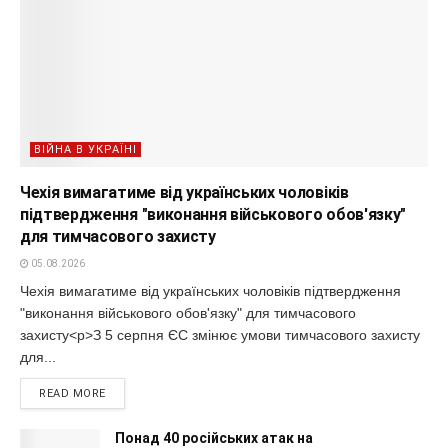
ВІЙНА В УКРАЇНІ
Чехія вимагатиме від українських чоловіків
підтвердження "виконання військового обов'язку"
для тимчасового захисту
05.08.2026
Чехія вимагатиме від українських чоловіків підтвердження
"виконання військового обов'язку" для тимчасового
захисту<p>З 5 серпня ЄС змінює умови тимчасового захисту
для...
READ MORE
Понад 40 російських атак на