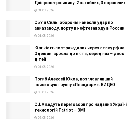
Дніпропетровщину: 2 загиблих, 3 поранених
03.08.2026
СБУ и Силы обороны нанесли удар по
авиазаводу, порту и нефтезаводу в России
01.08.2026
Кількість постраждалих через атаку рф на
Одещині зросла до п'яти, серед них – двоє
дітей
01.08.2026
Погиб Алексей Юков, возглавлявший
поисковую группу «Плацдарм». ВИДЕО
05.08.2026
США ведуть переговори про надання Україні
технологій Patriot – ЗМІ
02.08.2026