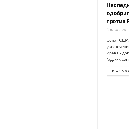
Наследи
одобрил
против 
07.08.2026
Сенат США 
ужесточени
Ирана - док
"адских сан
READ MO