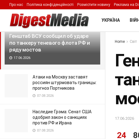
Про нас
Політика конфіденційності
Розмістити новину
Реклама на Di
LATEST
TRENDING
Filter
УКРАЇНА
ВІЙН
Генштаб ВСУ сообщил об ударе
Home
Світ
по танкеру теневого флота РФ и
ряду мостов
Ге
17.06.2026
та
Атаки на Москву заставят
россиян штурмовать границы:
прогноз Портникова
мо
07.08.2026
Наследие Грэма: Сенат США
одобрил закон о санкциях
17.06.2026
против РФ и Ирана
07.08.2026
24
8