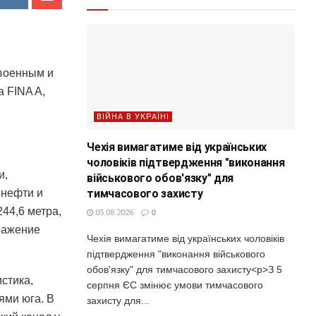
военным и
а FINA A,
ВІЙНА В УКРАЇНІ
Чехія вимагатиме від українських
чоловіків підтвердження "виконання
и,
військового обов'язку" для
тимчасового захисту
 нефти и
44,6 метра,
05.08.2026
0
ражение
Чехія вимагатиме від українських чоловіків
підтвердження "виконання військового
обов'язку" для тимчасового захисту<p>З 5
стика,
серпня ЄС змінює умови тимчасового
ями юга. В
захисту для...