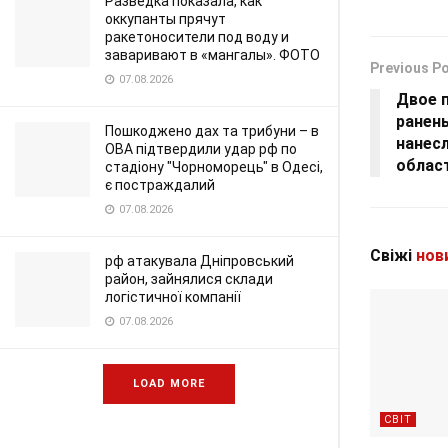
Разведка показала, как
оккупанты прячут
ракетоносители под воду и
заваривают в «мангалы». ФОТО
Previous P
07.08.2026
Двое 
ранены
Пошкоджено дах та трибуни – в
нанес
ОВА підтвердили удар рф по
облас
стадіону "Чорноморець" в Одесі,
є постраждалий
07.08.2026
Свіжі
нов
рф атакувала Дніпровський
район, зайнялися склади
логістичної компанії
07.08.2026
LOAD MORE
СВІТ