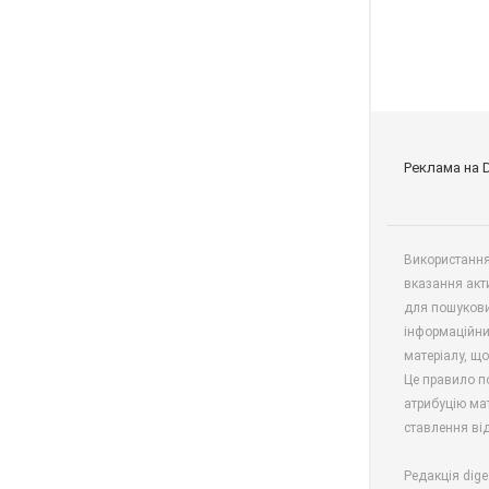
Реклама на 
Використання 
вказання акт
для пошукови
інформаційни
матеріалу, що
Це правило п
атрибуцію мат
ставлення від
Редакція dige