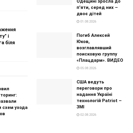
Одещині зросла до
п'яти, серед них –
двоє дітей
01.08.2026
аження
Погиб Алексей
у" і
Юков,
га біля
возглавлявший
поисковую группу
«Плацдарм». ВИДЕО
05.08.2026
США ведуть
переговори про
овил
надання Україні
торинг:
технологій Patriot –
назвали
ЗМІ
и схем ухода
гов
02.08.2026