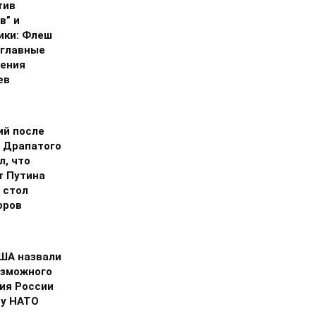
тив
в” и
ики: Флеш
 главные
ения
ев
ий после
 Драпатого
л, что
т Путина
 стол
оров
США назвали
озможного
ия России
ну НАТО