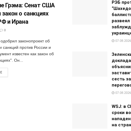
РЭБ про
е Грэма: Сенат США
“Шахедо
 закон о санкциях
баллист
РФ и Ирана
развеял
заблужд
0
украинц
одобрил законопроект об
07.08.2026
и санкций против России и
умент известен как закон об
Зеленск
кциях". Он...
доклада
объясни
застави
RE
сесть за
перегов
07.08.2026
WSJ: в 
сроки в
нападен
на стра