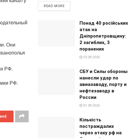
кий канал у
READ MORE
людательный
Понад 40 російських
атак на
Дніпропетровщину:
2 загиблих, 3
и. Они
поранених
Иванополья
03.08.2026
ти РФ.
СБУ и Силы обороны
нанесли удар по
мии РФ.
авиазаводу, порту и
нефтезаводу в
России
01.08.2026
end
Кількість
постраждалих
через атаку рф на