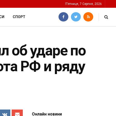
П’ятниця, 7 Серпня, 2026
СИ
СПОРТ
 об ударе по
ота РФ и ряду
Онлайн новини