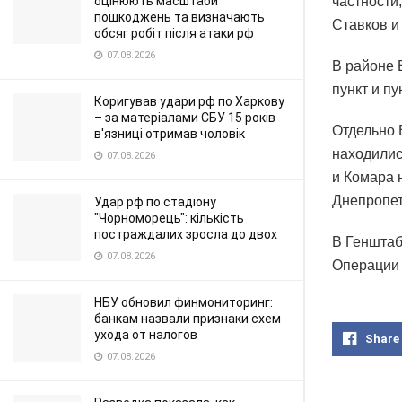
оцінюють масштаби
частности
пошкоджень та визначають
Ставков и
обсяг робіт після атаки рф
07.08.2026
В районе 
пункт и п
Коригував удари рф по Харкову
– за матеріалами СБУ 15 років
Отдельно 
в'язниці отримав чоловік
находилис
07.08.2026
и Комара 
Днепропет
Удар рф по стадіону
"Чорноморець": кількість
постраждалих зросла до двох
В Генштаб
07.08.2026
Операции 
НБУ обновил финмониторинг:
банкам назвали признаки схем
ухода от налогов
Share
07.08.2026