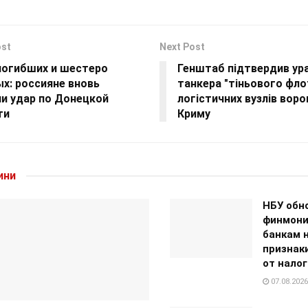
ost
Next Post
погибших и шестеро
Генштаб підтвердив ур
х: россияне вновь
танкера "тіньового флот
ли удар по Донецкой
логістичних вузлів воро
ти
Криму
ини
НБУ обн
финмони
банкам 
признак
от нало
07.08.2026