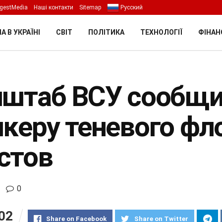
gestMedia
Наші контакти
Sitemap
Русский
А В УКРАЇНІ
СВІТ
ПОЛІТИКА
ТЕХНОЛОГІЇ
ФІНАН
нштаб ВСУ сообщил
нкеру теневого фл
стов
0
02
Share on Facebook
Share on Twitter