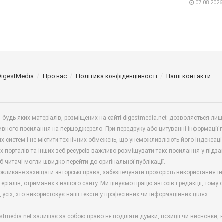
07.08.2026
DigestMedia
Про нас
Політика конфіденційності
Наші контакти
будь-яких матеріалів, розміщених на сайті digestmedia.net, дозволяється ли
ивного посилання на першоджерело. При передруку або цитуванні інформації 
х систем і не містити технічних обмежень, що унеможливлюють його індексаці
х порталів та інших веб-ресурсів важливо розміщувати таке посилання у підз
б читачі могли швидко перейти до оригінальної публікації.
окликане захищати авторські права, забезпечувати прозорість використання і
еріалів, отриманих з нашого сайту. Ми цінуємо працю авторів і редакції, тому
 усіх, хто використовує наші тексти у професійних чи інформаційних цілях.
stmedia.net залишає за собою право не поділяти думки, позиції чи висновки, 