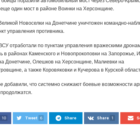
, бойцы поразили автомобильный мост через Северо-Крымс
 еще один мост в районе Воинки на Херсонщине.
Великой Новоселки на Донетчине уничтожен командно-наб
ункт управления противника.
ВСУ отработали по пунктам управления вражескими дронам
ь в районах Каменского и Новопрокоповки на Запорожье, 
на Донетчине, Олешков на Херсонщине, Малиевки на
ровщине, а также Коровяковки и Кучерова в Курской облас
е добавили, что системно снижают боевые возможности ар
продолжатся.
10
Tweet
6
Share
Share
1
S