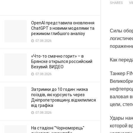
SHARES
V
OpenAI представила оновлення
ChatGPT з новими моделями та
Силы обор
режимом глибшого аналізу
логистиче
07.08.2026
пораженны
«Что-то смачно горит» – в
Как перед
Брянске открылся российский
Везувий. ВИДЕО
Танкер FI
07.08.2026
Великобри
нефтепрод
Затримки до 10 годин: низка
поїздів, які курсують через
валовая в
Дніпропетровщину, відхилилися
цели, сте
від графіка
07.08.2026
Удары нан
которой в
На стадіоні "Чорноморець"