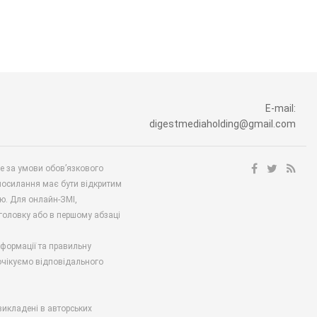
E-mail:
digestmediaholding@gmail.com
ше за умови обов’язкового
посилання має бути відкритим
ю. Для онлайн-ЗМІ,
аголовку або в першому абзаці
нформації та правильну
 очікуємо відповідального
викладені в авторських