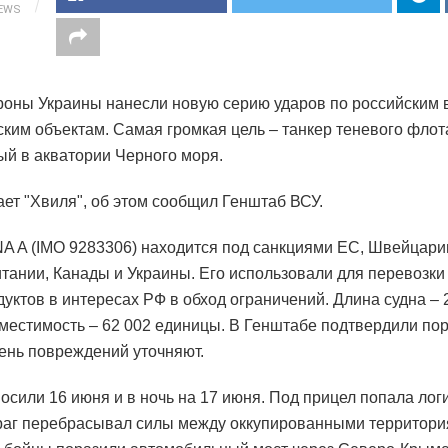
IEWS
оны Украины нанесли новую серию ударов по российским 
ским объектам. Самая громкая цель – танкер теневого флот
й в акватории Черного моря.
ает "Хвиля", об этом сообщил Генштаб ВСУ.
NA A (IMO 9283306) находится под санкциями ЕС, Швейцари
тании, Канады и Украины. Его использовали для перевозки
уктов в интересах РФ в обход ограничений. Длина судна – 2
местимость – 62 002 единицы. В Генштабе подтвердили по
пень повреждений уточняют.
осили 16 июня и в ночь на 17 июня. Под прицел попала логи
раг перебрасывал силы между оккупированными территори