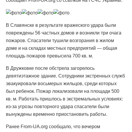
сообщает From-UA.org со ссылкой на ГСЧС Украины.
В Славянске в результате вражеского удара были
повреждены 56 частных домов и возникли три очага
пожаров. Спасатели тушили возгорания в жилом
доме и на складах местных предприятий — общая
площадь пожаров превысила 700 кв. м.
В Дружковке после обстрела загорелось
девятиэтажное здание. Сотрудники экстренных служб
эвакуировали восьмерых жильцов, среди которых
был ребенок. Пожар локализовали на площади 500
кв. м. Работать пришлось в экстремальных условиях:
из-за угрозы повторного удара спасатели были
вынуждены временно приостановить работы.
Ранее From-UA.org сообщало, что вечером