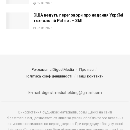
05.08.2026
США ведуть переговори про надання Україні
технологій Patriot – ЗМІ
02.08.2026
Реклама на DigestMedia
Про нас
Політика конфіденційності
Наші контакти
E-mail: digestmediaholding@gmail.com
Використання будь-яких матеріалів, розміщених на сайті
digestmedia.net, дозволяється лише за умови обов’язкового вказання
активного посилання на першоджерело. При передруку або цитуванні
інформації посилання має бути відкритим для пошукових систем і не