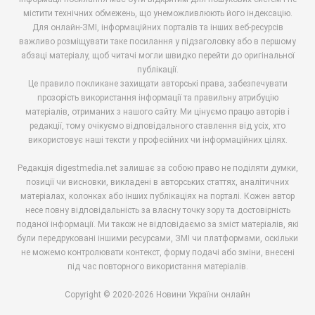
містити технічних обмежень, що унеможливлюють його індексацію.
Для онлайн-ЗМІ, інформаційних порталів та інших веб-ресурсів
важливо розміщувати таке посилання у підзаголовку або в першому
абзаці матеріалу, щоб читачі могли швидко перейти до оригінальної
публікації.
Це правило покликане захищати авторські права, забезпечувати
прозорість використання інформації та правильну атрибуцію
матеріалів, отриманих з нашого сайту. Ми цінуємо працю авторів і
редакції, тому очікуємо відповідального ставлення від усіх, хто
використовує наші тексти у професійних чи інформаційних цілях.
Редакція digestmedia.net залишає за собою право не поділяти думки,
позиції чи висновки, викладені в авторських статтях, аналітичних
матеріалах, колонках або інших публікаціях на порталі. Кожен автор
несе повну відповідальність за власну точку зору та достовірність
поданої інформації. Ми також не відповідаємо за зміст матеріалів, які
були передруковані іншими ресурсами, ЗМІ чи платформами, оскільки
не можемо контролювати контекст, форму подачі або зміни, внесені
під час повторного використання матеріалів.
Copyright © 2020-2026 Новини України онлайн