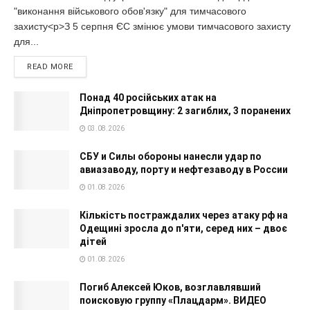
"виконання військового обов'язку" для тимчасового
захисту<p>З 5 серпня ЄС змінює умови тимчасового захисту
для...
READ MORE
Понад 40 російських атак на
Дніпропетровщину: 2 загиблих, 3 поранених
03.08.2026
СБУ и Силы обороны нанесли удар по
авиазаводу, порту и нефтезаводу в России
01.08.2026
Кількість постраждалих через атаку рф на
Одещині зросла до п'яти, серед них – двоє
дітей
01.08.2026
Погиб Алексей Юков, возглавлявший
поисковую группу «Плацдарм». ВИДЕО