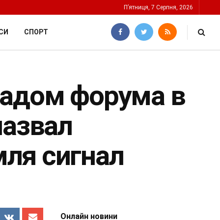
П’ятниця, 7 Серпня, 2026
СИ
СПОРТ
садом форума в
назвал
ля сигнал
Онлайн новини