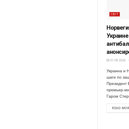
СВІТ
Норвеги
Украине
антибал
анонсир
07.08.2026
Украина и 
шаги по за
Президент 
премьер-ми
Гаром Стере
READ MO