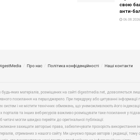
свою ба
анти-ба
06.08.2026
DigestMedia
Про нас
Політика конфіденційності
Наші контакти
будь-яких матеріалів, розміщених на сайті digestmedia.net, дозволяється ли
ивного посилання на першоджерело. При передруку або цитуванні інформації 
х систем і не містити технічних обмежень, що унеможливлюють його індексаці
х порталів та інших веб-ресурсів важливо розміщувати таке посилання у підз
б читачі могли швидко перейти до оригінальної публікації.
окликане захищати авторські права, забезпечувати прозорість використання і
еріалів, отриманих з нашого сайту. Ми цінуємо працю авторів і редакції, тому