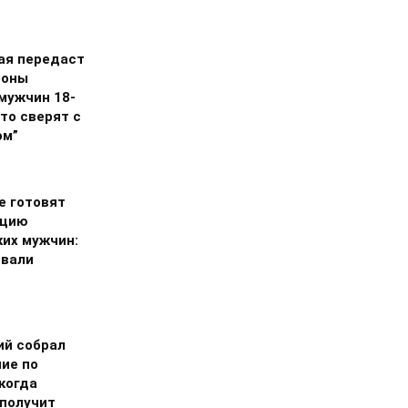
ая передаст
роны
мужчин 18-
что сверят с
ом”
е готовят
ацию
ких мужчин:
звали
ий собрал
ие по
когда
 получит