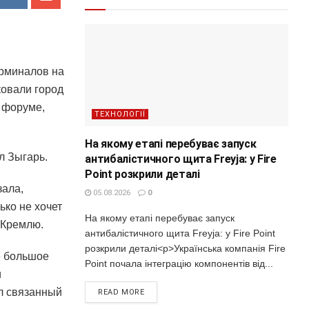
ерминалов на
ковали город
 форуме,
ТЕХНОЛОГІЇ
На якому етапі перебуває запуск
л Зыгарь.
антибалістичного щита Freyja: у Fire
Point розкрили деталі
зала,
05.08.2026
0
ько не хочет
На якому етапі перебуває запуск
 Кремлю.
антибалістичного щита Freyja: у Fire Point
розкрили деталі<p>Українська компанія Fire
е большое
Point почала інтеграцію компонентів від...
и
ал связанный
READ MORE