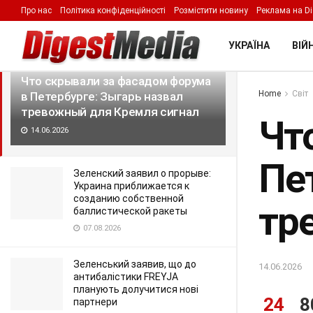
Про нас
Політика конфіденційності
Розмістити новину
Реклама на Di
LATEST
TRENDING
Filter
УКРАЇНА
ВІЙН
Что скрывали за фасадом форума
Home
Світ
в Петербурге: Зыгарь назвал
тревожный для Кремля сигнал
Чт
14.06.2026
Пе
Зеленский заявил о прорыве:
Украина приближается к
созданию собственной
тр
баллистической ракеты
07.08.2026
Зеленський заявив, що до
14.06.2026
антибалістики FREYJA
планують долучитися нові
24
8
партнери