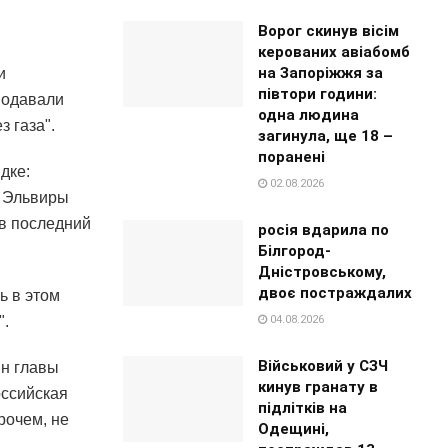
Ворог скинув вісім
керованих авіабомб
на Запоріжжя за
и
півтори години:
 подавали
одна людина
з газа".
загинула, ще 18 –
поранені
дке:
02.08.2026
а Эльвиры
 в последний
росія вдарила по
Білгород-
Дністровському,
двоє постраждалих
ь в этом
04.08.2026
".
Військовий у СЗЧ
ын главы
кинув гранату в
оссийская
підлітків на
рочем, не
Одещині,