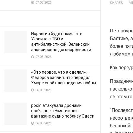
07.08.2026
SHARES
V
Петербург
Норвегия будет помогать
Балтике, 
Украине с ПВО и
антибаллистикой: Зеленский
более пят
анонсировал договоренности
любимом п
07.08.2026
Как перед
«Это первое, что я сделал», –
Федоров заявил, что передал
Праздничн
Хмаре свой план ведения войны
насколько
06.08.2026
об этом г
росія атакувала дронами
"Последст
пов’язане з Німеччиною
вантажне судно поблизу Одеси
несоответ
06.08.2026
беспокойс