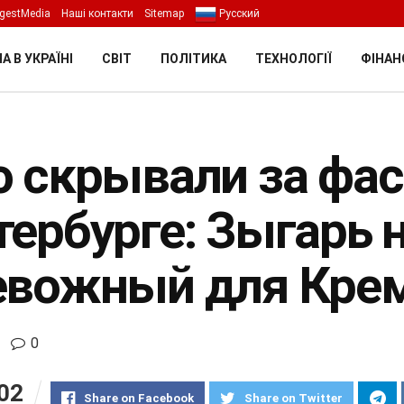
gestMedia
Наші контакти
Sitemap
Русский
А В УКРАЇНІ
СВІТ
ПОЛІТИКА
ТЕХНОЛОГІЇ
ФІНАН
о скрывали за фа
тербурге: Зыгарь 
евожный для Крем
0
02
Share on Facebook
Share on Twitter