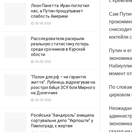
с Кремлем
Леон Панетта: Иран поглотил
нас, а Путин прощупывает
Сам Путин
слабость Америки
прокоммен
06.08.2026
снисходит
коктейли 
Расследователи раскрыли
реальную статистику потерь
среди срочников в Курской
Путин и е
облсти
экономика
06.08.2026
Набиуллин
момент от
"Полон для рф – не гарантія
життя": Лубінець відреагував на
По словам
розстріл бійця ЗСУ біля Мирного
на Донеччині
цирковом п
06.08.2026
Неожиданн
Російська "бандероль" знищила
администр
сортувальне депо "Укрпошти" у
экономика
Павлограді, є жертви
сказал ни 