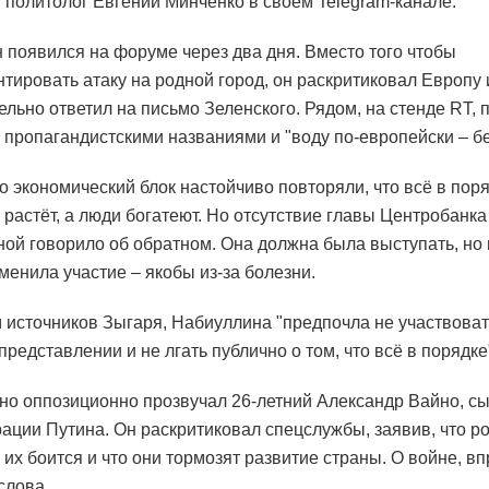
 политолог Евгений Минченко в своём Telegram-канале.
 появился на форуме через два дня. Вместо того чтобы
тировать атаку на родной город, он раскритиковал Европу 
ельно ответил на письмо Зеленского. Рядом, на стенде RT,
с пропагандистскими названиями и "воду по-европейски – бе
го экономический блок настойчиво повторяли, что всё в поря
 растёт, а люди богатеют. Но отсутствие главы Центробанк
ой говорило об обратном. Она должна была выступать, но
менила участие – якобы из-за болезни.
 источников Зыгаря, Набиуллина "предпочла не участвоват
редставлении и не лгать публично о том, что всё в порядке
о оппозиционно прозвучал 26-летний Александр Вайно, с
ации Путина. Он раскритиковал спецслужбы, заявив, что р
 их боится и что они тормозят развитие страны. О войне, вп
слова.