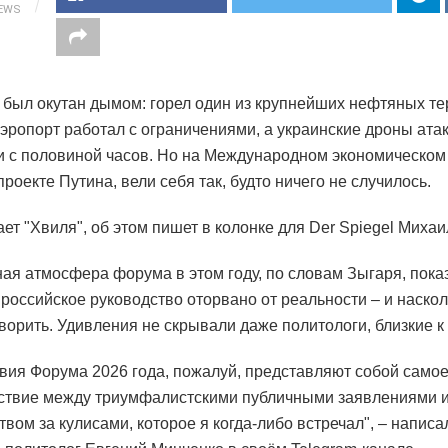
IEWS
 был окутан дымом: горел один из крупнейших нефтяных т
аэропорт работал с ограничениями, а украинские дроны ата
и с половиной часов. Но на Международном экономическом
роекте Путина, вели себя так, будто ничего не случилось.
ает "Хвиля", об этом пишет в колонке для Der Spiegel Михаи
ая атмосфера форума в этом году, по словам Зыгаря, пока
 российское руководство оторвано от реальности – и наскол
оворить. Удивления не скрывали даже политологи, близкие к
вия Форума 2026 года, пожалуй, представляют собой само
ствие между триумфалистскими публичными заявлениями 
твом за кулисами, которое я когда-либо встречал", – напис