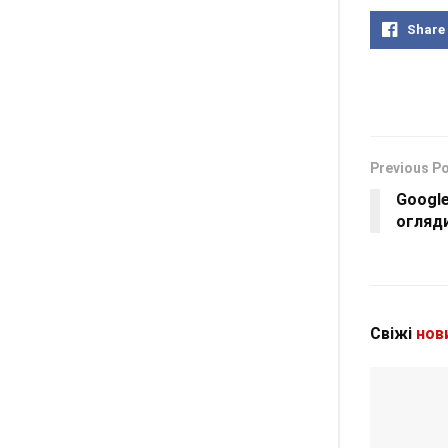
Share
Previous P
Google
огляди
Свіжі
нов