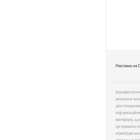
Реклама на 
Використання 
вказання акт
для пошукови
інформаційни
матеріалу, що
Це правило п
атрибуцію мат