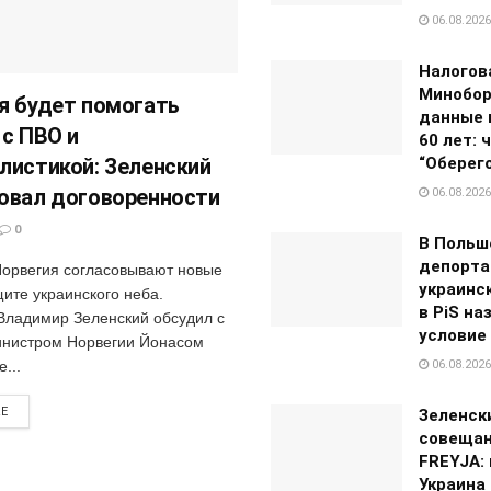
06.08.2026
Налогов
Минобо
я будет помогать
данные 
 с ПВО и
60 лет: 
листикой: Зеленский
“Оберег
овал договоренности
06.08.2026
0
В Польш
депорт
Норвегия согласовывают новые
украинс
щите украинского неба.
в PiS на
Владимир Зеленский обсудил с
условие
нистром Норвегии Йонасом
...
06.08.2026
RE
Зеленск
совещан
FREYJA: 
Украина