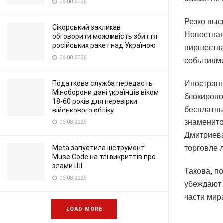
06.08.2026
Резко выс
Сікорський закликав
Новостна
обговорити можливість збиття
російських ракет над Україною
пиршества
06.08.2026
событиями
Податкова служба передасть
Иностранн
Міноборони дані українців віком
блокирово
18-60 років для перевірки
бесплатны
військового обліку
знаменито
06.08.2026
Дмитриева
Meta запустила інструмент
торговле 
Muse Code на тлі викриттів про
злами ШІ
Такова, п
06.08.2026
убеждают 
части мир
LOAD MORE