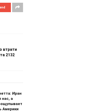
end
о втрати
 та 2132
нетта: Иран
 нас, а
рощупывает
ь Америки