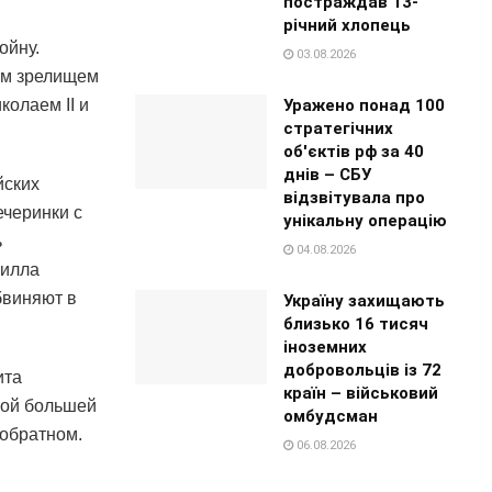
постраждав 13-
річний хлопець
ойну.
03.08.2026
ым зрелищем
Уражено понад 100
олаем II и
стратегічних
об'єктів рф за 40
днів – СБУ
йских
відзвітувала про
ечеринки с
унікальну операцію
ь
04.08.2026
рилла
бвиняют в
Україну захищають
близько 16 тисяч
іноземних
добровольців із 72
ита
країн – військовий
жкой большей
омбудсман
 обратном.
06.08.2026