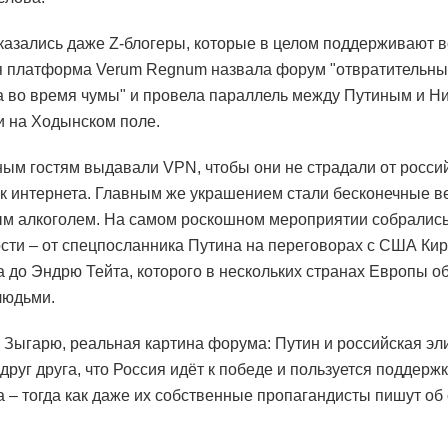
казались даже Z-блогеры, которые в целом поддерживают в
я платформа Verum Regnum назвала форум "отвратительн
 во время чумы" и провела параллель между Путиным и Ник
 на Ходынском поле.
ым гостям выдавали VPN, чтобы они не страдали от росси
к интернета. Главным же украшением стали бесконечные в
м алкоголем. На самом роскошном мероприятии собралис
сти – от спецпосланника Путина на переговорах с США Ки
 до Эндрю Тейта, которого в нескольких странах Европы о
людьми.
о Зыгарю, реальная картина форума: Путин и российская эл
друг друга, что Россия идёт к победе и пользуется поддер
а – тогда как даже их собственные пропагандисты пишут об