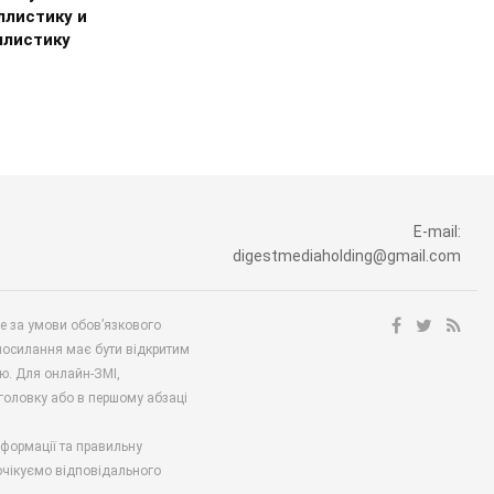
ллистику и
ллистику
E-mail:
digestmediaholding@gmail.com
ше за умови обов’язкового
посилання має бути відкритим
ю. Для онлайн-ЗМІ,
аголовку або в першому абзаці
нформації та правильну
 очікуємо відповідального