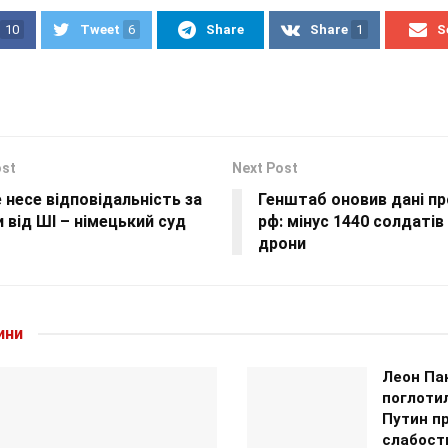
10
Tweet
6
Share
Share
1
S
ost
Next Post
 несе відповідальність за
Генштаб оновив дані пр
 від ШІ – німецький суд
рф: мінус 1440 солдатів
дрони
ини
Леон Па
поглотил
Путин п
слабост