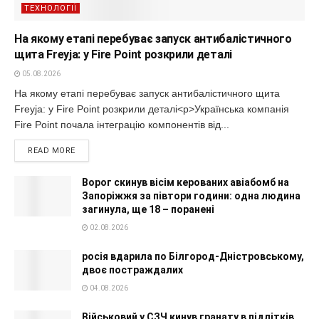
ТЕХНОЛОГІЇ
На якому етапі перебуває запуск антибалістичного
щита Freyja: у Fire Point розкрили деталі
05.08.2026
На якому етапі перебуває запуск антибалістичного щита
Freyja: у Fire Point розкрили деталі<p>Українська компанія
Fire Point почала інтеграцію компонентів від...
READ MORE
Ворог скинув вісім керованих авіабомб на
Запоріжжя за півтори години: одна людина
загинула, ще 18 – поранені
02.08.2026
росія вдарила по Білгород-Дністровському,
двоє постраждалих
04.08.2026
Військовий у СЗЧ кинув гранату в підлітків