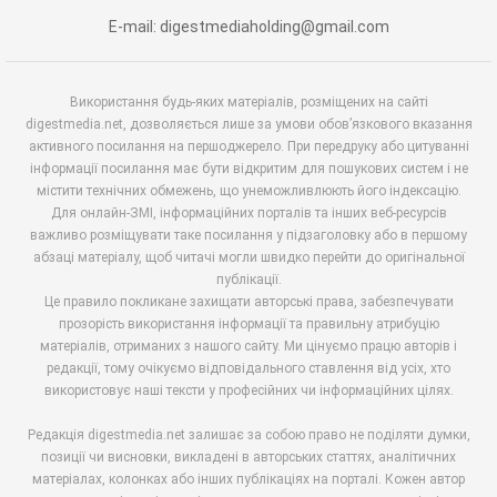
E-mail: digestmediaholding@gmail.com
Використання будь-яких матеріалів, розміщених на сайті
digestmedia.net, дозволяється лише за умови обов’язкового вказання
активного посилання на першоджерело. При передруку або цитуванні
інформації посилання має бути відкритим для пошукових систем і не
містити технічних обмежень, що унеможливлюють його індексацію.
Для онлайн-ЗМІ, інформаційних порталів та інших веб-ресурсів
важливо розміщувати таке посилання у підзаголовку або в першому
абзаці матеріалу, щоб читачі могли швидко перейти до оригінальної
публікації.
Це правило покликане захищати авторські права, забезпечувати
прозорість використання інформації та правильну атрибуцію
матеріалів, отриманих з нашого сайту. Ми цінуємо працю авторів і
редакції, тому очікуємо відповідального ставлення від усіх, хто
використовує наші тексти у професійних чи інформаційних цілях.
Редакція digestmedia.net залишає за собою право не поділяти думки,
позиції чи висновки, викладені в авторських статтях, аналітичних
матеріалах, колонках або інших публікаціях на порталі. Кожен автор