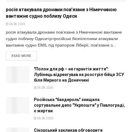
росія атакувала дронами пов’язане з Німеччиною
вантажне судно поблизу Одеси
06.08.2026
росія атакувала дронами пов’язане з Німеччиною вантажне
судно поблизу Одеси<p>російські безпілотники атакували
вантажне судно EMIL під прапором Ліберії, пов'язане з...
READ MORE
"Полон для рф – не гарантія життя":
Лубінець відреагував на розстріл бійця ЗСУ
біля Мирного на Донеччині
06.08.2026
Російська "бандероль" знищила
сортувальне депо "Укрпошти" у Павлограді,
є жертви
06.08.2026
Сікорський закликав обговорити