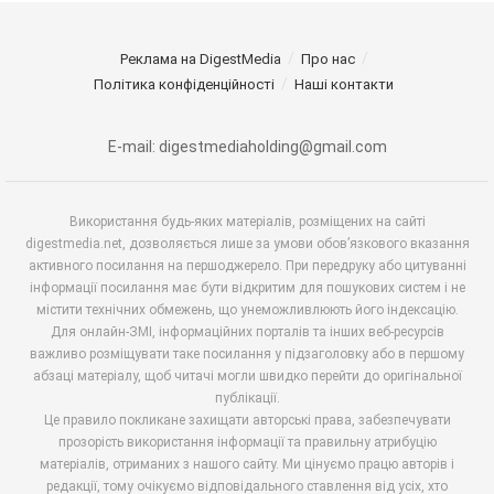
Реклама на DigestMedia
Про нас
Політика конфіденційності
Наші контакти
E-mail: digestmediaholding@gmail.com
Використання будь-яких матеріалів, розміщених на сайті
digestmedia.net, дозволяється лише за умови обов’язкового вказання
активного посилання на першоджерело. При передруку або цитуванні
інформації посилання має бути відкритим для пошукових систем і не
містити технічних обмежень, що унеможливлюють його індексацію.
Для онлайн-ЗМІ, інформаційних порталів та інших веб-ресурсів
важливо розміщувати таке посилання у підзаголовку або в першому
абзаці матеріалу, щоб читачі могли швидко перейти до оригінальної
публікації.
Це правило покликане захищати авторські права, забезпечувати
прозорість використання інформації та правильну атрибуцію
матеріалів, отриманих з нашого сайту. Ми цінуємо працю авторів і
редакції, тому очікуємо відповідального ставлення від усіх, хто