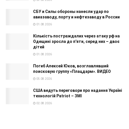
СБУ и Силы обороны нанесли удар по
авиазаводу, порту и нефтезаводу в России
01.08.2026
Кількість постраждалих через атаку рф на
Одещині зросла до п'яти, серед них – двоє
дітей
01.08.2026
Погиб Алексей Юков, возглавлявший
поисковую группу «Плацдарм». ВИДЕО
05.08.2026
США ведуть переговори про надання Україні
технологій Patriot – ЗМІ
02.08.2026