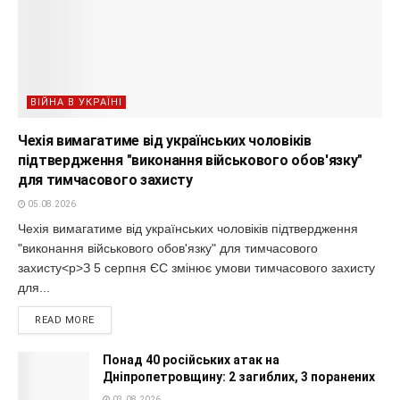
ВІЙНА В УКРАЇНІ
Чехія вимагатиме від українських чоловіків
підтвердження "виконання військового обов'язку"
для тимчасового захисту
05.08.2026
Чехія вимагатиме від українських чоловіків підтвердження
"виконання військового обов'язку" для тимчасового
захисту<p>З 5 серпня ЄС змінює умови тимчасового захисту
для...
READ MORE
Понад 40 російських атак на
Дніпропетровщину: 2 загиблих, 3 поранених
03.08.2026