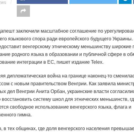
IEWS
дапешт заключили масштабное соглашение по урегулирова
его языкового спора ради европейского будущего Украины
едоставит венгерскому этническому меньшинству широкие 
ание родного языка в образовании и публичной сфере в об
ование интеграции в ЕС, пишет издание Telex.
яя дипломатическая война на границе наконец-то сменила
сом с новым правительством Венгрии. Как заявила минист
ых дел Венгрии Анита Орбан, украинские власти согласили
 восстановить систему школ для этнических меньшинств, г
ется свободное использование венгерского языка, флага и
венного гимна.
о, в тех общинах, где доля венгерского населения превышае