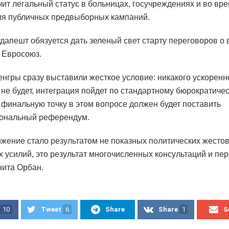
чит легальный статус в больницах, госучреждениях и во вр
я публичных предвыборных кампаний.
дапешт обязуется дать зеленый свет старту переговоров о
 Евросоюз.
енгры сразу выставили жесткое условие: никакого ускоренн
 не будет, интеграция пойдет по стандартному бюрократиче
а финальную точку в этом вопросе должен будет поставить
ональный референдум.
ижение стало результатом не показных политических жестов
 усилий, это результат многочисленных консультаций и пер
нита Орбан.
10
Tweet
6
Share
Share
1
S