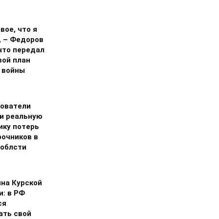
вое, что я
, – Федоров
что передал
вой план
 войны
ователи
и реальную
ику потерь
рочников в
 облсти
на Курской
и: в РФ
ся
ать свой