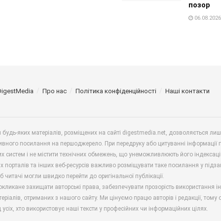
позор
06.08.2026
DigestMedia
Про нас
Політика конфіденційності
Наші контакти
будь-яких матеріалів, розміщених на сайті digestmedia.net, дозволяється ли
ивного посилання на першоджерело. При передруку або цитуванні інформації 
х систем і не містити технічних обмежень, що унеможливлюють його індексаці
х порталів та інших веб-ресурсів важливо розміщувати таке посилання у підз
б читачі могли швидко перейти до оригінальної публікації.
окликане захищати авторські права, забезпечувати прозорість використання і
еріалів, отриманих з нашого сайту. Ми цінуємо працю авторів і редакції, тому
 усіх, хто використовує наші тексти у професійних чи інформаційних цілях.