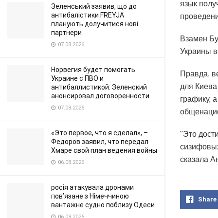
язык полу
Зеленський заявив, що до
антибалістики FREYJA
проведени
планують долучитися нові
партнери
Взамен Бу
07.08.2026
Украины в
Норвегия будет помогать
Правда, в
Украине с ПВО и
для Киева
антибаллистикой: Зеленский
анонсировал договоренности
графику, 
07.08.2026
общенаци
«Это первое, что я сделал», –
"Это дост
Федоров заявил, что передал
сизифовых
Хмаре свой план ведения войны
сказала А
06.08.2026
росія атакувала дронами
пов’язане з Німеччиною
Share
вантажне судно поблизу Одеси
06.08.2026