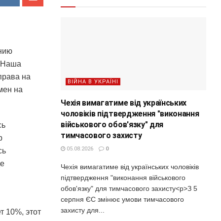
нию
. Наша
права на
ВІЙНА В УКРАЇНІ
мен на
Чехія вимагатиме від українських
чоловіків підтвердження "виконання
військового обов'язку" для
сь
тимчасового захисту
р
05.08.2026
0
сь
де
Чехія вимагатиме від українських чоловіків
підтвердження "виконання військового
обов'язку" для тимчасового захисту<p>З 5
серпня ЄС змінює умови тимчасового
захисту для...
т 10%, этот