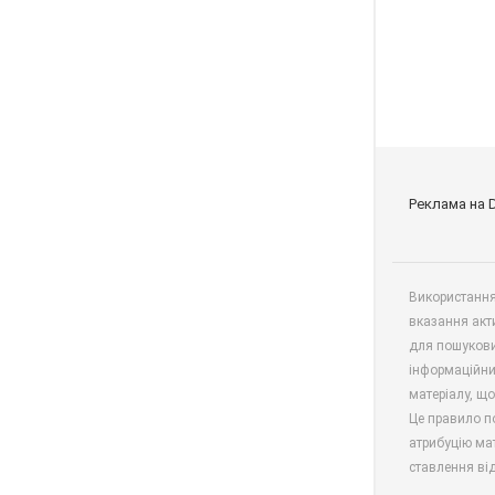
Реклама на 
Використання 
вказання акт
для пошукови
інформаційни
матеріалу, що
Це правило п
атрибуцію мат
ставлення від