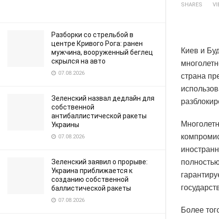
SHARES
V
Разборки со стрельбой в
центре Кривого Рога: ранен
Киев и Бу
мужчина, вооруженный беглец
скрылся на авто
многолетн
07.08.2026
страна пр
использов
Зеленский назвал дедлайн для
разблокир
собственной
антибаллистической ракеты
Многолетн
Украины
компромис
07.08.2026
иностранн
Зеленский заявил о прорыве:
полностью
Украина приближается к
гарантиру
созданию собственной
государст
баллистической ракеты
07.08.2026
Более тог