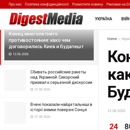
Про нас
Політика конфіденційності
Розмістити новину
Реклама на Di
LATEST
TRENDING
Filter
УКРАЇНА
ВІЙН
Конец многолетнего
Home
Укра
противостояния: како чем
договорились Киев и Будапешт
Ко
12.06.2026
ка
Сбивать российские ракеты
над Украиной: Сикорский
призвал к серьезной дискуссии
Бу
07.08.2026
Вчені показали найдетальніші в
історії знімки поверхні Сонця
12.06.2026
07.08.2026
24
8