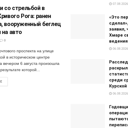
07.08.2026
и со стрельбой в
Кривого Рога: ранен
«Это пер
, вооруженный беглец
сделал»
заявил, 
 на авто
Хмаре с
0
ведения
06.08.2026
очтового проспекта на улице
ой в историческом центре
Расслед
га вечером 6 августа произошла
раскрыл
 результате которой...
статист
среди с
RE
Курской
06.08.2026
Годовщи
операци
пытают
перепис