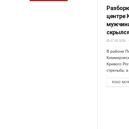
Разборк
центре 
мужчина
скрылся
07.08.2026
В районе П
Коммерческ
Кривого Ро
стрельба, в
READ MO