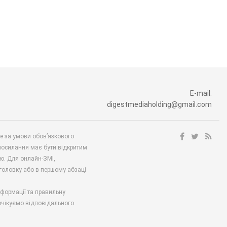
E-mail:
digestmediaholding@gmail.com
ше за умови обов’язкового
посилання має бути відкритим
ю. Для онлайн-ЗМІ,
аголовку або в першому абзаці
нформації та правильну
 очікуємо відповідального