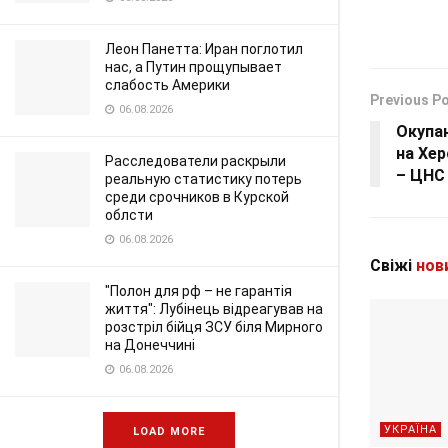
Леон Панетта: Иран поглотил
нас, а Путин прощупывает
слабость Америки
Previous P
06.08.2026
Окупа
на Хер
Расследователи раскрыли
– ЦНС
реальную статистику потерь
среди срочников в Курской
облсти
06.08.2026
Свіжі
нов
"Полон для рф – не гарантія
життя": Лубінець відреагував на
розстріл бійця ЗСУ біля Мирного
на Донеччині
06.08.2026
УКРАЇНА
LOAD MORE