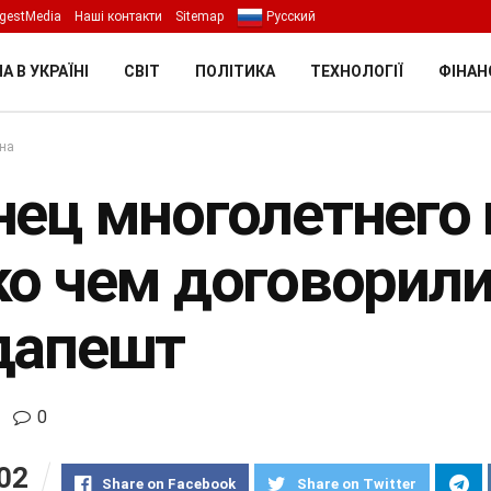
gestMedia
Наші контакти
Sitemap
Русский
А В УКРАЇНІ
СВІТ
ПОЛІТИКА
ТЕХНОЛОГІЇ
ФІНАН
їна
нец многолетнего 
ко чем договорили
дапешт
0
02
Share on Facebook
Share on Twitter