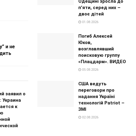
Одещині зросла до
п'яти, серед них –
двоє дітей
01.08.2026
Погиб Алексей
Юков,
” и не
возглавлявший
одить
поисковую группу
«Плацдарм». ВИДЕО
05.08.2026
США ведуть
переговори про
ий заявил о
надання Україні
: Украина
технологій Patriot –
ается к
ЗМІ
ию
02.08.2026
нной
ической