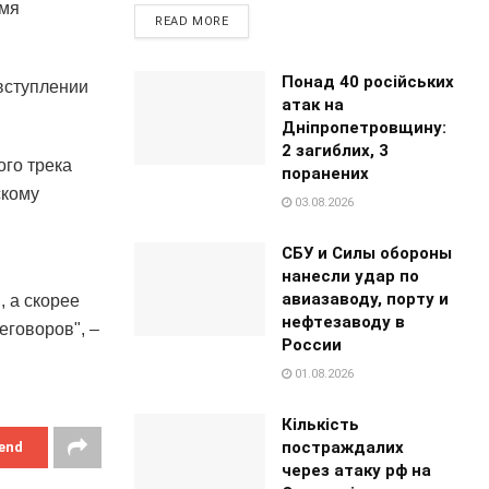
емя
READ MORE
Понад 40 російських
 вступлении
атак на
Дніпропетровщину:
2 загиблих, 3
ого трека
поранених
скому
03.08.2026
СБУ и Силы обороны
нанесли удар по
авиазаводу, порту и
, а скорее
нефтезаводу в
еговоров", –
России
01.08.2026
Кількість
постраждалих
end
через атаку рф на