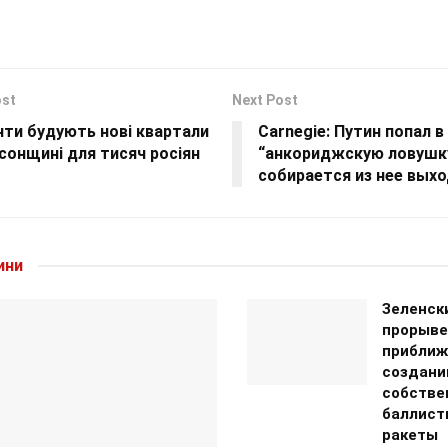
ost
Next Post
нти будують нові квартали
Carnegie: Путин попал в
сонщині для тисяч росіян
“анкориджскую ловушку
собирается из нее вых
ини
Зеленск
прорыве
приближ
создан
собстве
баллист
ракеты