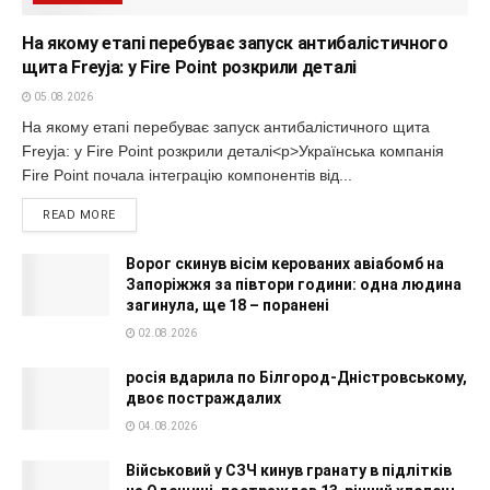
На якому етапі перебуває запуск антибалістичного
щита Freyja: у Fire Point розкрили деталі
05.08.2026
На якому етапі перебуває запуск антибалістичного щита
Freyja: у Fire Point розкрили деталі<p>Українська компанія
Fire Point почала інтеграцію компонентів від...
READ MORE
Ворог скинув вісім керованих авіабомб на
Запоріжжя за півтори години: одна людина
загинула, ще 18 – поранені
02.08.2026
росія вдарила по Білгород-Дністровському,
двоє постраждалих
04.08.2026
Військовий у СЗЧ кинув гранату в підлітків