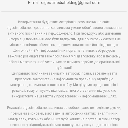
E-mail: digestmediaholding@gmail.com
Використання будь-яких матеріалів, розміщених на сайті
digestmedia.net, дозволяється лише за умови обов’язкового вказання
активного посилання на першоджерело. При передруку або цитуванні
інформації посилання має бути відкритим для пошукових систем і не
містити технічних обмежень, що унеможливлюють його індексацію.
Для онлайн-ЗМІ, інформаційних порталів та інших веб-ресурсів
важливо розміщувати таке посилання у підзаголовку або в першому
абзаці матеріалу, щоб читачі могли швидко перейти до оригінальної
публікації.
Це правило покликане захищати авторські права, забезпечувати
прозорість використання інформації та правильну атрибуцію
матеріалів, отриманих з нашого сайту. Ми цінуємо працю авторів і
редакції, тому очікуємо відповідального ставлення від усіх, хто
використовує наші тексти у професійних чи інформаційних цілях.
Редакція digestmedia.net залишає за собою право не поділяти думки,
позиції чи висновки, викладені в авторських статтях, аналітичних
матеріалах, колонках або інших публікаціях на порталі. Кожен автор
несе повну відповідальність за власну точку зору та достовірність