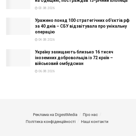
на Одещині, постраждав 13-річний хлопець
03.08.2026
Уражено понад 100 стратегічних об'єктів рф
за 40 днів – СБУ відзвітувала про унікальну
операцію
04.08.2026
Україну захищають близько 16 тисяч
іноземних добровольців із 72 країн –
військовий омбудсман
06.08.2026
Реклама на DigestMedia
Про нас
Політика конфіденційності
Наші контакти