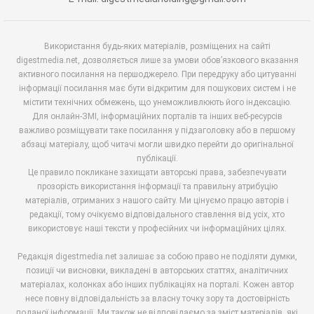
Використання будь-яких матеріалів, розміщених на сайті
digestmedia.net, дозволяється лише за умови обов’язкового вказання
активного посилання на першоджерело. При передруку або цитуванні
інформації посилання має бути відкритим для пошукових систем і не
містити технічних обмежень, що унеможливлюють його індексацію.
Для онлайн-ЗМІ, інформаційних порталів та інших веб-ресурсів
важливо розміщувати таке посилання у підзаголовку або в першому
абзаці матеріалу, щоб читачі могли швидко перейти до оригінальної
публікації.
Це правило покликане захищати авторські права, забезпечувати
прозорість використання інформації та правильну атрибуцію
матеріалів, отриманих з нашого сайту. Ми цінуємо працю авторів і
редакції, тому очікуємо відповідального ставлення від усіх, хто
використовує наші тексти у професійних чи інформаційних цілях.
Редакція digestmedia.net залишає за собою право не поділяти думки,
позиції чи висновки, викладені в авторських статтях, аналітичних
матеріалах, колонках або інших публікаціях на порталі. Кожен автор
несе повну відповідальність за власну точку зору та достовірність
поданої інформації. Ми також не відповідаємо за зміст матеріалів, які