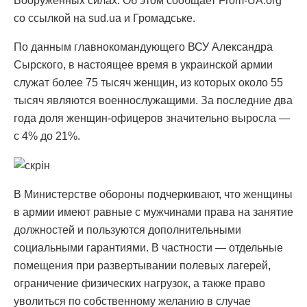
Вооруженных силах. Об этом сообщает From-UA.org
со ссылкой на sud.ua и Громадське.
По данным главнокомандующего ВСУ Александра
Сырского, в настоящее время в украинской армии
служат более 75 тысяч женщин, из которых около 55
тысяч являются военнослужащими. За последние два
года доля женщин-офицеров значительно выросла —
с 4% до 21%.
В Министерстве обороны подчеркивают, что женщины
в армии имеют равные с мужчинами права на занятие
должностей и пользуются дополнительными
социальными гарантиями. В частности — отдельные
помещения при развертывании полевых лагерей,
ограничение физических нагрузок, а также право
уволиться по собственному желанию в случае