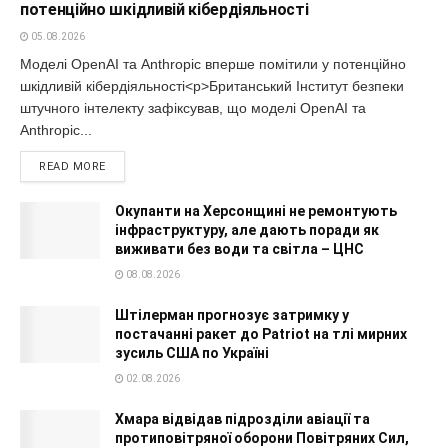
потенційно шкідливій кібердіяльності
05.08.2026
Моделі OpenAI та Anthropic вперше помітили у потенційно
шкідливій кібердіяльності<p>Британський Інститут безпеки
штучного інтелекту зафіксував, що моделі OpenAI та
Anthropic...
READ MORE
Окупанти на Херсонщині не ремонтують
інфраструктуру, але дають поради як
виживати без води та світла – ЦНС
08.08.2026
Штілерман прогнозує затримку у
постачанні ракет до Patriot на тлі мирних
зусиль США по Україні
02.08.2026
Хмара відвідав підрозділи авіації та
протиповітряної оборони Повітряних Сил,