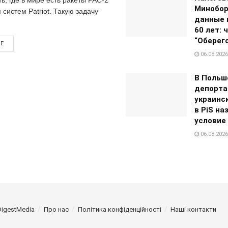
Минобо
 систем Patriot. Такую задачу
данные 
60 лет: 
“Оберег
RE
06.08.2026
В Польш
депорт
украинс
в PiS на
условие
06.08.2026
DigestMedia
Про нас
Політика конфіденційності
Наші контакти