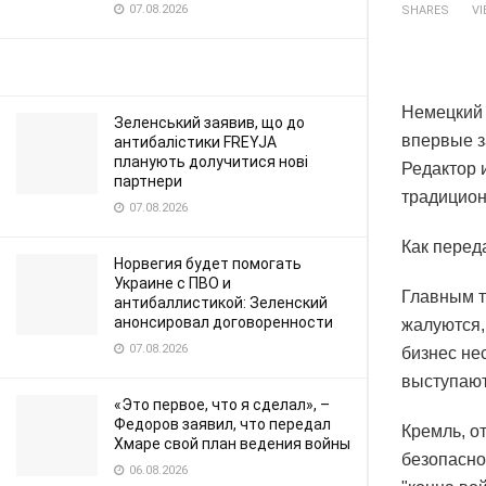
07.08.2026
SHARES
V
Немецкий 
Зеленський заявив, що до
впервые з
антибалістики FREYJA
планують долучитися нові
Редактор 
партнери
традицион
07.08.2026
Как перед
Норвегия будет помогать
Украине с ПВО и
Главным т
антибаллистикой: Зеленский
анонсировал договоренности
жалуются,
07.08.2026
бизнес не
выступают
«Это первое, что я сделал», –
Федоров заявил, что передал
Кремль, о
Хмаре свой план ведения войны
безопасно
06.08.2026