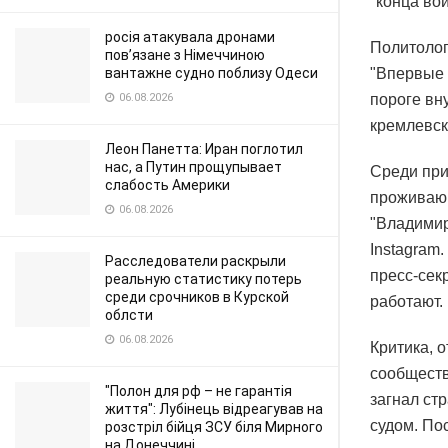
"конца вой
росія атакувала дронами
Политолог
пов’язане з Німеччиною
вантажне судно поблизу Одеси
"Впервые 
06.08.2026
пороге вну
кремлевск
Леон Панетта: Иран поглотил
нас, а Путин прощупывает
Среди при
слабость Америки
проживающ
06.08.2026
"Владимир
Instagram
Расследователи раскрыли
пресс-сек
реальную статистику потерь
среди срочников в Курской
работают.
облсти
06.08.2026
Критика, о
сообществ
"Полон для рф – не гарантія
загнал стр
життя": Лубінець відреагував на
судом. По
розстріл бійця ЗСУ біля Мирного
на Донеччині