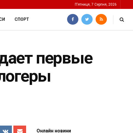
П’ятниця, 7 Серпня, 2026
СИ
СПОРТ
 дает первые
логеры
Онлайн новини