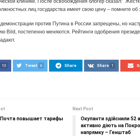
ческой клинике. После освобождения блогер сказал: "Жестк
лжностных лиц государства имеет свою цену – помните об 
демонстрации против Путина в России запрещены, но наст
ю Bild, постепенно меняются. Рейтинги одобрения президе
падают.
10
Tweet
6
Share
Share
1
S
ost
Next Post
 Почта повышает тарифы
Окупанти здійснили 52 
активно діють на Покр
напрямку – Генштаб