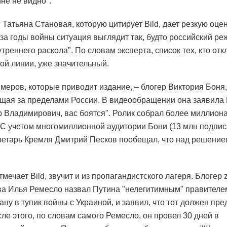
не не видно".
 Татьяна Становая, которую цитирует Bild, дает резкую оцен
за годы войны ситуация выглядит так, будто российский ре
треннего раскола". По словам эксперта, список тех, кто отк
ой линии, уже значительный.
меров, которые приводит издание, – блогер Виктория Боня,
ая за пределами России. В видеообращении она заявила 
 Владимирович, вас боятся". Ролик собрал более миллиона
. С учетом многомиллионной аудитории Бони (13 млн подпис
ретарь Кремля Дмитрий Песков пообещал, что над решени
тмечает Bild, звучит и из пропагандистского лагеря. Блогер z
а Илья Ремесло назвал Путина "нелегитимным" правителе
ану в тупик войны с Украиной, и заявил, что тот должен пре
сле этого, по словам самого Ремесло, он провел 30 дней в