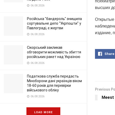
психиатри
06.08.2026
высших до
Російська "бандероль" знищила
Открытые 
сортувальне депо "Укрпошти" у
наблюдени
Павлограді, є жертви
издание, 
06.08.2026
Сікорський закликав
обговорити можливість збиття
Share
російських ракет над Україною
06.08.2026
Податкова служба передасть
Міноборони дані українців віком
18-60 років для перевірки
Previous P
військового обліку
06.08.2026
Meest
LOAD MORE