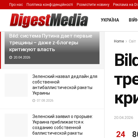
Про нас
Політика конфіденційності
Розмістити новину
Реклама на Di
LATEST
TRENDING
Filter
УКРАЇНА
ВІЙН
Bild: система Путина дает первые
Home
Світ
трещины – даже z-блогеры
критикуют власть
Bi
20.04.2026
тр
Зеленский назвал дедлайн для
собственной
антибаллистической ракеты
кр
Украины
07.08.2026
Зеленский заявил о прорыве:
20.04.2026
Украина приближается к
созданию собственной
24
8
баллистической ракеты