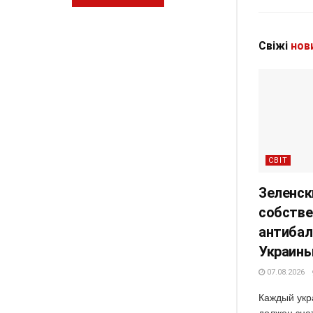
Свіжі
нов
СВІТ
Зеленск
собстве
антибал
Украин
07.08.2026
Каждый укр
должен знат