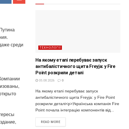
 Путина
ния.
даже среди
ТЕХНОЛОГІЇ
На якому етапі перебуває запуск
антибалістичного щита Freyja: у Fire
Point розкрили деталі
 Компании
05.08.2026
0
лизованы,
На якому етапі перебуває запуск
открыто
антибалістичного щита Freyja: у Fire Point
розкрили деталі<p>Українська компанія Fire
Point почала інтеграцію компонентів від...
нтересы
здание,
READ MORE