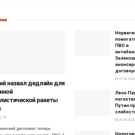
ини
Норвеги
помогат
ПВО и
антибал
Зеленск
анонсир
договор
07.08.2026
ий назвал дедлайн для
нной
Леон Па
листической ракеты
поглотил
Путин п
ы
слабост
0
06.08.2026
аинский дипломат теперь
Налогов
ь, где в мире есть ракеты PAC-2