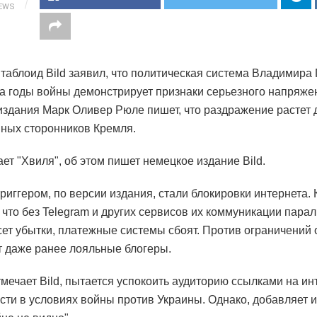
IEWS
таблоид Bild заявил, что политическая система Владимира
а годы войны демонстрирует признаки серьезного напряже
издания Марк Оливер Рюле пишет, что раздражение растет 
ных сторонников Кремля.
ает "Хвиля", об этом пишет немецкое издание Bild.
риггером, по версии издания, стали блокировки интернета.
 что без Telegram и других сервисов их коммуникации пара
сет убытки, платежные системы сбоят. Против ограничений 
 даже ранее лояльные блогеры.
тмечает Bild, пытается успокоить аудиторию ссылками на и
сти в условиях войны против Украины. Однако, добавляет и