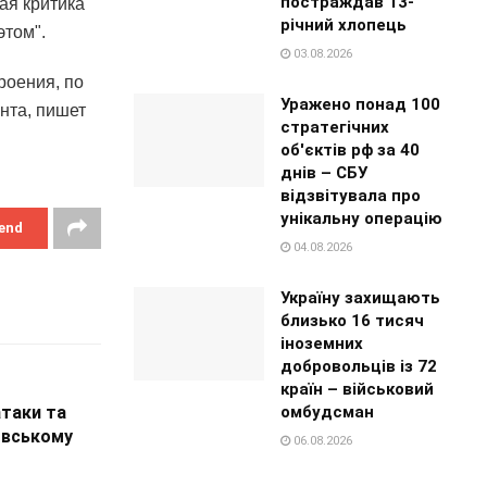
постраждав 13-
ая критика
річний хлопець
этом".
03.08.2026
роения, по
Уражено понад 100
нта, пишет
стратегічних
об'єктів рф за 40
днів – СБУ
відзвітувала про
унікальну операцію
end
04.08.2026
Україну захищають
близько 16 тисяч
іноземних
добровольців із 72
країн – військовий
омбудсман
атаки та
овському
06.08.2026