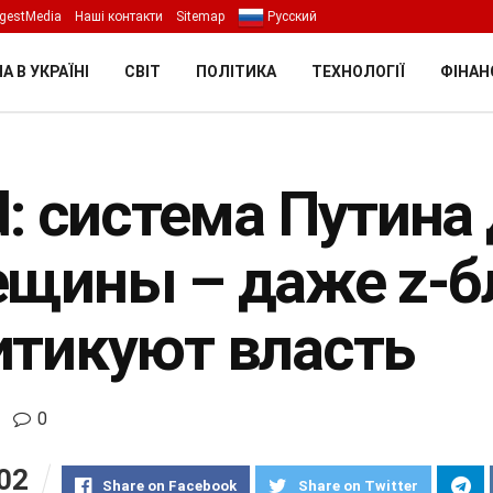
gestMedia
Наші контакти
Sitemap
Русский
А В УКРАЇНІ
СВІТ
ПОЛІТИКА
ТЕХНОЛОГІЇ
ФІНАН
ld: система Путина
ещины – даже z-б
итикуют власть
0
02
Share on Facebook
Share on Twitter