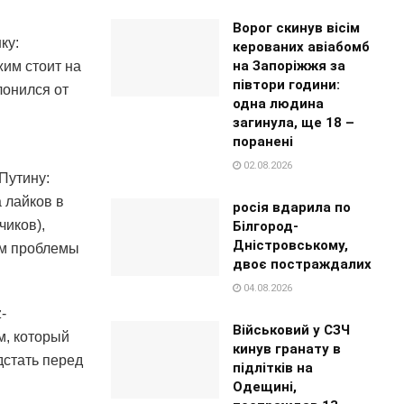
Ворог скинув вісім
ку:
керованих авіабомб
на Запоріжжя за
жим стоит на
півтори години:
лонился от
одна людина
загинула, ще 18 –
поранені
02.08.2026
Путину:
 лайков в
росія вдарила по
чиков),
Білгород-
Дністровському,
ем проблемы
двоє постраждалих
04.08.2026
-
Військовий у СЗЧ
м, который
кинув гранату в
дстать перед
підлітків на
Одещині,