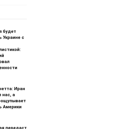
я будет
ь Украине с
листикой:
ий
овал
енности
нетта: Иран
 нас, а
рощупывает
ь Америки
ая передаст