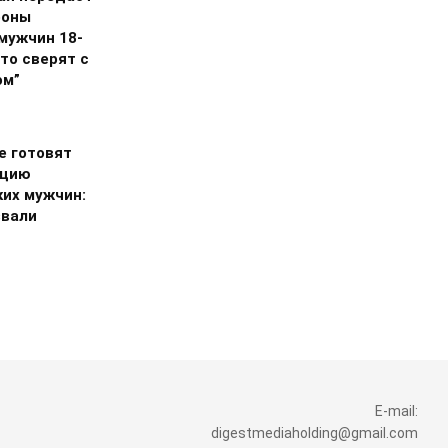
роны
мужчин 18-
что сверят с
ом”
е готовят
ацию
ких мужчин:
звали
E-mail:
digestmediaholding@gmail.com