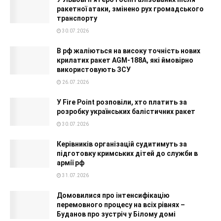
ракетної атаки, змінено рух громадського
транспорту
30.07.2026
В рф жаліються на високу точність нових
крилатих ракет AGM-188A, які ймовірно
використовують ЗСУ
26.07.2026
У Fire Point розповіли, хто платить за
розробку українських балістичних ракет
30.07.2026
Керівників організацій судитимуть за
підготовку кримських дітей до служби в
армії рф
31.07.2026
Домовилися про інтенсифікацію
перемовного процесу на всіх рівнях –
Буданов про зустріч у Білому домі