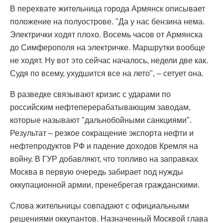
В перехвате жительница города Армянск описывает
положение на полуострове. "Да у нас бензина нема.
Электрички ходят плохо. Восемь часов от Армянска
до Симферополя на электричке. Маршрутки вообще
не ходят. Ну вот это сейчас началось, недели две как.
Судя по всему, ухудшится все на лето", – сетует она.
В разведке связывают кризис с ударами по
российским нефтеперерабатывающим заводам,
которые называют "дальнобойными санкциями".
Результат – резкое сокращение экспорта нефти и
нефтепродуктов РФ и падение доходов Кремля на
войну. В ГУР добавляют, что топливо на заправках
Москва в первую очередь забирает под нужды
оккупационной армии, пренебрегая гражданскими.
Слова жительницы совпадают с официальными
решениями оккупантов. Назначенный Москвой глава