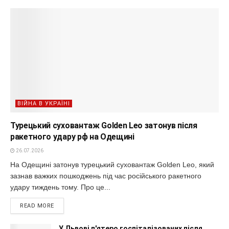
ВІЙНА В УКРАЇНІ
Турецький суховантаж Golden Leo затонув після
ракетного удару рф на Одещині
26.07.2026
На Одещині затонув турецький суховантаж Golden Leo, який
зазнав важких пошкоджень під час російського ракетного
удару тиждень тому. Про це...
READ MORE
У Львові п'ятеро госпіталізованих після