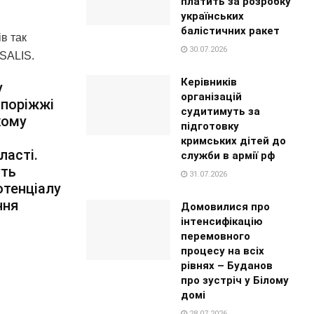
платить за розробку
українських
балістичних ракет
в так
30.07.2026
SALIS.
Керівників
у
організацій
апоріжжі
судитимуть за
кому
підготовку
кримських дітей до
ласті.
служби в армії рф
уть
31.07.2026
отенціалу
ння
Домовилися про
інтенсифікацію
перемовного
процесу на всіх
рівнях – Буданов
про зустріч у Білому
домі
28.07.2026