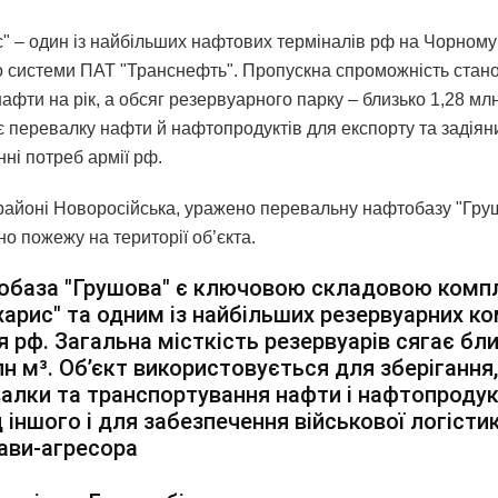
" – один із найбільших нафтових терміналів рф на Чорному
о системи ПАТ "Транснефть". Пропускна спроможність стано
афти на рік, а обсяг резервуарного парку – близько 1,28 млн
є перевалку нафти й нафтопродуктів для експорту та задіян
ні потреб армії рф.
 районі Новоросійська, уражено перевальну нафтобазу "Гру
о пожежу на території об’єкта.
обаза "Грушова" є ключовою складовою комп
арис" та одним із найбільших резервуарних к
я рф. Загальна місткість резервуарів сягає бли
лн м³. Об’єкт використовується для зберігання,
алки та транспортування нафти і нафтопродук
 іншого і для забезпечення військової логісти
ави-агресора