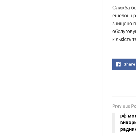
Служба бе
ешелон і 
знищено пу
обслуговув
кількість 
Share
Previous P
рф мо
викор
радник