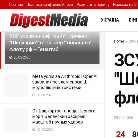
Про нас
Політика конфіденційності
Розмістити новину
Реклама на Di
LATEST
TRENDING
Filter
УКРАЇНА
ВІЙН
ЗСУ уразили нафтовий термінал
Home
Війна
"Шесхарис" та танкер "тіньового"
флоту рф – Генштаб
ЗС
23.05.2026
"Ше
Meta услід за Anthropic і OpenAI
заявила про злам своєю ШІ-
моделлю іншої системи
фл
06.08.2026
От Башкортостана до Черного
моря: Зеленский раскрыл
23.05.2026
масштаб ночных ударов
06.08.2026
24
8