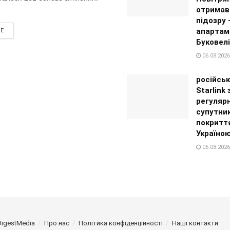
отримав
підозру
апартам
RE
Буковелі
06.08.2026
російськ
Starlink
регуляр
супутни
покритт
Україно
06.08.2026
DigestMedia
Про нас
Політика конфіденційності
Наші контакти