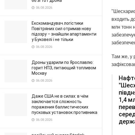
66 зі 101 дрона
06.08.2026
"Шесхарис
входить д
Екскомандувач логістики
млн тонн н
Повітряних сил отримав нову
підозру – знайшли апартаменти
забезпечу
у Буковелі і не тільки
забезпечен
06.08.2026
Там же, у
Дроны ударили по Ярославлю:
зафіксован
горит НПЗ, питающий топливом
Москву
Нафт
06.08.2026
"Шесх
півдн
Даже США не в силах: в чём
1,4 м
заключается сложность
перев
поражения баллистических
пусковых установок противника
серед
держ
06.08.2026