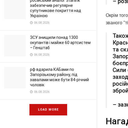
– роз
російський аналог Starlink
забезпечив регулярне
супутникове покриття над
Окрім тог
Україною
званого "
06.08.2026
Також
ЗСУ знищили понад 1300
Красн
окупантів і майже 60 артсистем
– Генштаб
та ск
Запор
06.08.2026
боєпр
Сили 
рф вдарила КАБами по
Запорізькому району, під
заход
завалами може бути 84-річний
росій
чоловік
зброй
06.08.2026
– заз
LOAD MORE
Нага