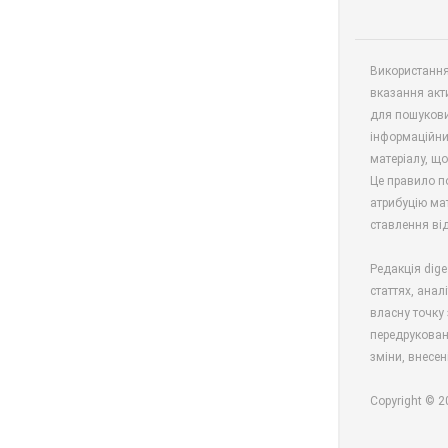
Використання 
вказання акт
для пошукови
інформаційни
матеріалу, що
Це правило п
атрибуцію мат
ставлення від
Редакція dige
статтях, анал
власну точку 
передрукован
зміни, внесен
Copyright © 