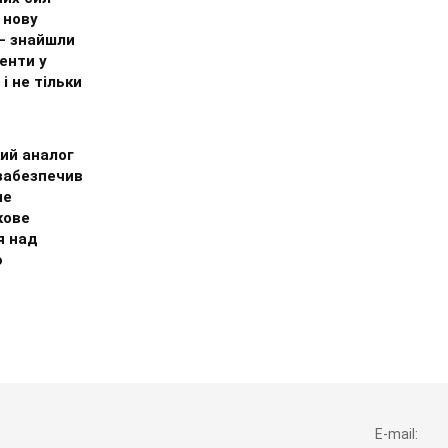
 нову
 – знайшли
енти у
 і не тільки
ий аналог
 забезпечив
не
кове
я над
ю
E-mail: