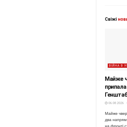
Свіжі
нов
ВІЙНА В У
Майже ч
припала
Геншта
06.08.2026
Майже чвер
два напрям
на фронті с