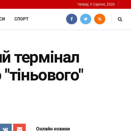
Четвер, 6 Серпня, 2026
СИ
СПОРТ
й термінал
 "тіньового"
Онлайн новини