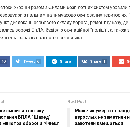
зпеки України разом з Силами безпілотних систем уразили
резервуари з пальним на тимчасово окупованих територіях.
нкт дислокації особового складу ворога, ремонтну базу, де
ались ворожі БпЛА, будівлю окупаційної "поліції", а також 
техніки та запасів пального противника.
10
Tweet
6
Share
Share
1
S
ost
Next Post
же змінити тактику
Мальчик умер от голод
истання БПЛА "Шахед" –
взрослых не заметили и
 міністра оборони "Флеш"
захотели вмешаться