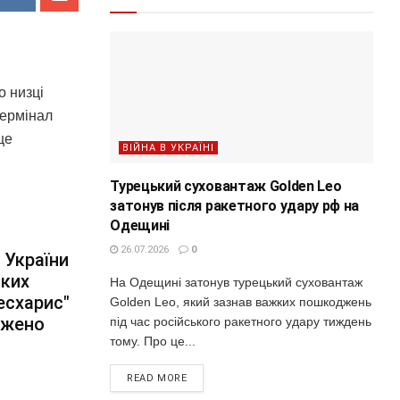
о низці
термінал
це
ВІЙНА В УКРАЇНІ
Турецький суховантаж Golden Leo
затонув після ракетного удару рф на
Одещині
26.07.2026
0
 України
ьких
На Одещині затонув турецький суховантаж
есхарис"
Golden Leo, який зазнав важких пошкоджень
джено
під час російського ракетного удару тиждень
тому. Про це...
READ MORE