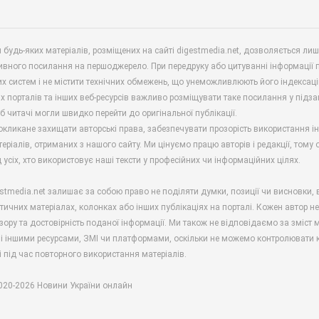
будь-яких матеріалів, розміщених на сайті digestmedia.net, дозволяється ли
ивного посилання на першоджерело. При передруку або цитуванні інформації 
х систем і не містити технічних обмежень, що унеможливлюють його індексаці
х порталів та інших веб-ресурсів важливо розміщувати таке посилання у підз
б читачі могли швидко перейти до оригінальної публікації.
окликане захищати авторські права, забезпечувати прозорість використання і
еріалів, отриманих з нашого сайту. Ми цінуємо працю авторів і редакції, тому
 усіх, хто використовує наші тексти у професійних чи інформаційних цілях.
stmedia.net залишає за собою право не поділяти думки, позиції чи висновки, 
ітичних матеріалах, колонках або інших публікаціях на порталі. Кожен автор н
зору та достовірність поданої інформації. Ми також не відповідаємо за зміст м
і іншими ресурсами, ЗМІ чи платформами, оскільки не можемо контролювати к
і під час повторного використання матеріалів.
2020-2026 Новини України онлайн