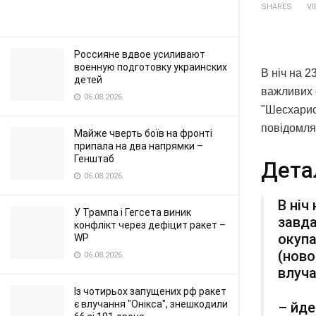
SHARES
V
Россияне вдвое усиливают
военную подготовку украинских
В ніч на 2
детей
важливих 
06.08.2026
"Шесхарис
повідомля
Майже чверть боїв на фронті
припала на два напрямки –
Генштаб
Дета
06.08.2026
В ніч
У Трампа і Гегсета виник
завда
конфлікт через дефіцит ракет –
окупа
WP
(ново
06.08.2026
влуча
Із чотирьох запущених рф ракет
є влучання "Онікса", знешкодили
– йде