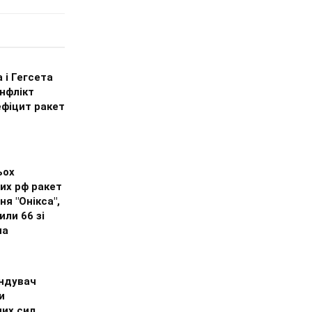
 і Гегсета
нфлікт
ефіцит ракет
ьох
их рф ракет
ня "Онікса",
ли 66 зі
на
ндувач
и
них сил