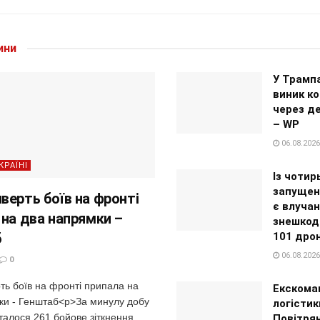
ини
У Трампа
виник ко
через д
– WP
06.08.2026
КРАЇНІ
Із чотир
запущен
верть боїв на фронті
є влучан
 на два напрямки –
знешкоди
б
101 дро
06.08.2026
0
ть боїв на фронті припала на
Екскома
ки - Генштаб<p>За минулу добу
логістик
талося 261 бойове зіткнення.
Повітря