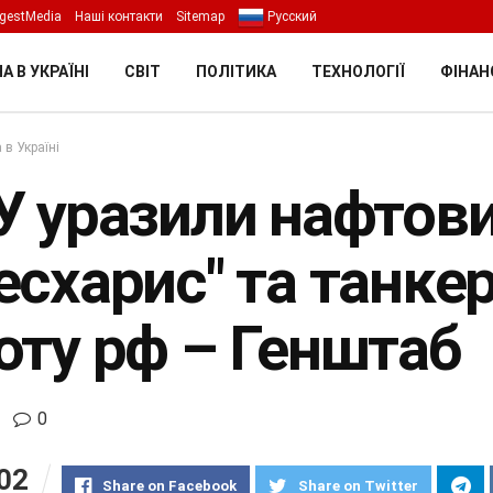
gestMedia
Наші контакти
Sitemap
Русский
А В УКРАЇНІ
СВІТ
ПОЛІТИКА
ТЕХНОЛОГІЇ
ФІНАН
 в Україні
У уразили нафтови
схарис" та танкер
оту рф – Генштаб
0
02
Share on Facebook
Share on Twitter