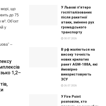
У Львові п'ятеро
 морі, що
госпіталізованих
вить до 75
після ракетної
 м³. Об’єкт
атаки, змінено рух
громадського
ий у
транспорту
30.07.2026
шова" –
В рф жаліються на
високу точність
нових крилатих
лексу
ракет AGM-188A, які
омплексів
ймовірно
зько 1,2–
використовують
ЗСУ
тів,
26.07.2026
ки
У Fire Point
розповіли, хто