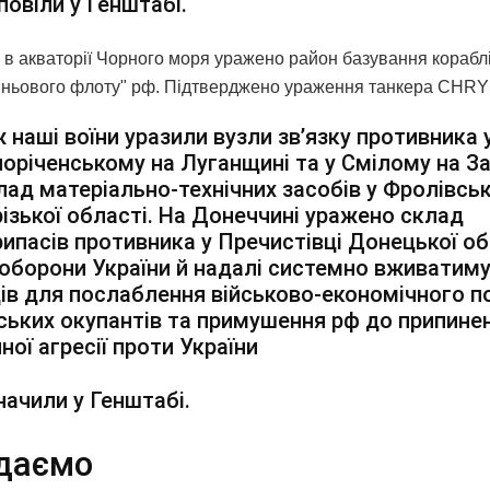
повіли у Генштабі.
о в акваторії Чорного моря уражено район базування кораблі
тіньового флоту" рф. Підтверджено ураження танкера CHRY
 наші воїни уразили вузли зв’язку противника 
оріченському на Луганщині та у Смілому на З
лад матеріально-технічних засобів у Фролівсь
ізької області. На Донеччині уражено склад
ипасів противника у Пречистівці Донецької об
оборони України й надалі системно вживатим
ів для послаблення військово-економічного п
ських окупантів та примушення рф до припине
ної агресії проти України
начили у Генштабі.
даємо