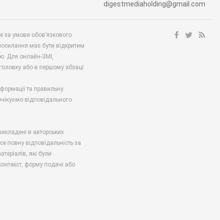
digestmediaholding@gmail.com
ше за умови обов’язкового
посилання має бути відкритим
ю. Для онлайн-ЗМІ,
аголовку або в першому абзаці
нформації та правильну
 очікуємо відповідального
викладені в авторських
есе повну відповідальність за
атеріалів, які були
онтекст, форму подачі або