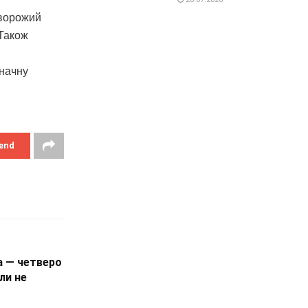
 ворожий
 Також
значну
end
а — четверо
ли не