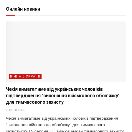
Онлайн новини
ВІЙНА В УКРАЇНІ
Чехія вимагатиме від українських чоловіків
підтвердження "виконання військового обов'язку"
для тимчасового захисту
05.08.2026
Чехія вимагатиме від українських чоловіків підтвердження
"виконання військового обов'язку" для тимчасового
захисту<p>З 5 серпня ЄС змінює умови тимчасового захисту