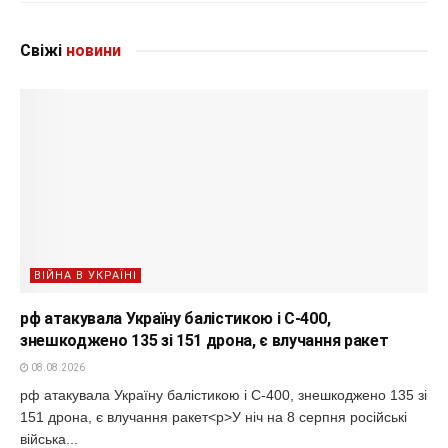
Свіжі
новини
ВІЙНА В УКРАЇНІ
рф атакувала Україну балістикою і С-400,
знешкоджено 135 зі 151 дрона, є влучання ракет
08.08.2026
рф атакувала Україну балістикою і С-400, знешкоджено 135 зі
151 дрона, є влучання ракет<p>У ніч на 8 серпня російські
війська...