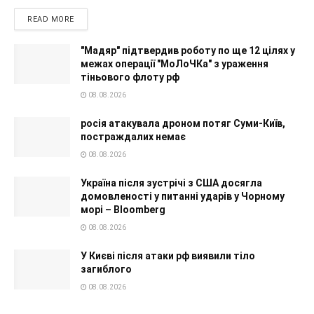
READ MORE
"Мадяр" підтвердив роботу по ще 12 цілях у
межах операції "МоЛоЧКа" з ураження
тіньового флоту рф
08.08.2026
росія атакувала дроном потяг Суми-Київ,
постраждалих немає
08.08.2026
Україна після зустрічі з США досягла
домовленості у питанні ударів у Чорному
морі – Bloomberg
08.08.2026
У Києві після атаки рф виявили тіло
загиблого
08.08.2026