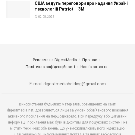
США ведуть переговори про надання Україні
технологій Patriot – ЗМІ
02.08.2026
Реклама на DigestMedia
Про нас
Політика конфіденційності
Наші контакти
E-mail: digestmediaholding@gmail.com
Використання будь-яких матеріалів, розміщених на сайті
digestmedia.net, дозволяється лише за умови обов’язкового вказання
активного посилання на першоджерело. При передруку або цитуванні
інформації посилання має бути відкритим для пошукових систем і не
містити технічних обмежень, що унеможливлюють його індексацію.
Для онлайн-ЗМІ, інформаційних порталів та інших веб-ресурсів