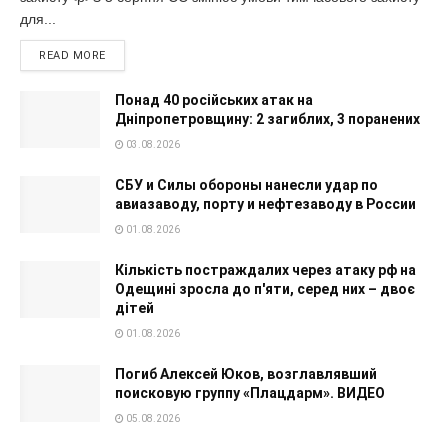
для...
READ MORE
Понад 40 російських атак на
Дніпропетровщину: 2 загиблих, 3 поранених
03.08.2026
СБУ и Силы обороны нанесли удар по
авиазаводу, порту и нефтезаводу в России
01.08.2026
Кількість постраждалих через атаку рф на
Одещині зросла до п'яти, серед них – двоє
дітей
01.08.2026
Погиб Алексей Юков, возглавлявший
поисковую группу «Плацдарм». ВИДЕО
05.08.2026