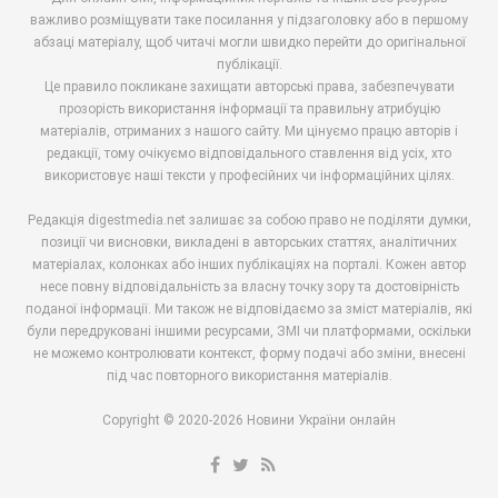
важливо розміщувати таке посилання у підзаголовку або в першому
абзаці матеріалу, щоб читачі могли швидко перейти до оригінальної
публікації.
Це правило покликане захищати авторські права, забезпечувати
прозорість використання інформації та правильну атрибуцію
матеріалів, отриманих з нашого сайту. Ми цінуємо працю авторів і
редакції, тому очікуємо відповідального ставлення від усіх, хто
використовує наші тексти у професійних чи інформаційних цілях.
Редакція digestmedia.net залишає за собою право не поділяти думки,
позиції чи висновки, викладені в авторських статтях, аналітичних
матеріалах, колонках або інших публікаціях на порталі. Кожен автор
несе повну відповідальність за власну точку зору та достовірність
поданої інформації. Ми також не відповідаємо за зміст матеріалів, які
були передруковані іншими ресурсами, ЗМІ чи платформами, оскільки
не можемо контролювати контекст, форму подачі або зміни, внесені
під час повторного використання матеріалів.
Copyright © 2020-2026 Новини України онлайн