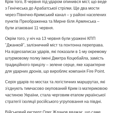
Крім того, 8 червня під ударом опинився міст, що веде
з Генічеська до Арабатської стрілки. Ще два мости
через Північно-Кримський канал – у районі населених
пунктів Преображенка та Мирне біля Армянська –
були атаковані 11 червня.
Окрім того, у ніч на 13 червня були уражені КПП
"Джанкой", залізничний міст та понтонна переправа.
На відеозаписах ударів, які показали в 1-му окремому
штурмовому полку імені Дмитра Коцюбайла, замість
традиційного прицілу – зелене серце, яке характерне
для ударних дронів, що виробляє компанія Fire Point.
Серія ударів по мостах та логістичних маршрутах, які
з'єднують тимчасово окупований Крим із материковою
частиною України, стала черговим етапом української
стратегії ізоляції російського угруповання на півдні.
Військовий експерт Олег Жданов вважає, що саме