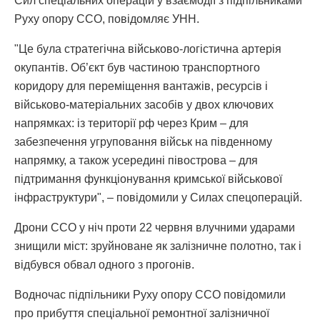
Cил спеціальних операцій у взаємодії з підпільниками
Руху опору ССО, повідомляє УНН.
"Це була стратегічна військово-логістична артерія
окупантів. Об’єкт був частиною транспортного
коридору для переміщення вантажів, ресурсів і
військово-матеріальних засобів у двох ключових
напрямках: із території рф через Крим – для
забезпечення угруповання військ на південному
напрямку, а також усередині півострова – для
підтримання функціонування кримської військової
інфраструктури", – повідомили у Силах спецоперацій.
Дрони ССО у ніч проти 22 червня влучними ударами
знищили міст: зруйноване як залізничне полотно, так і
відбувся обвал одного з прогонів.
Водночас підпільники Руху опору ССО повідомили
про прибуття спеціальної ремонтної залізничної