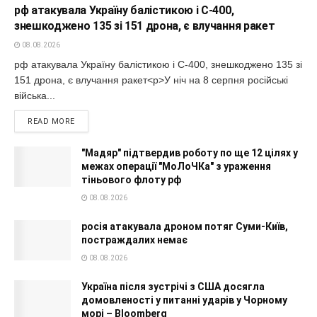
рф атакувала Україну балістикою і С-400,
знешкоджено 135 зі 151 дрона, є влучання ракет
08.08.2026
рф атакувала Україну балістикою і С-400, знешкоджено 135 зі
151 дрона, є влучання ракет<p>У ніч на 8 серпня російські
війська...
READ MORE
"Мадяр" підтвердив роботу по ще 12 цілях у
межах операції "МоЛоЧКа" з ураження
тіньового флоту рф
08.08.2026
росія атакувала дроном потяг Суми-Київ,
постраждалих немає
08.08.2026
Україна після зустрічі з США досягла
домовленості у питанні ударів у Чорному
морі – Bloomberg