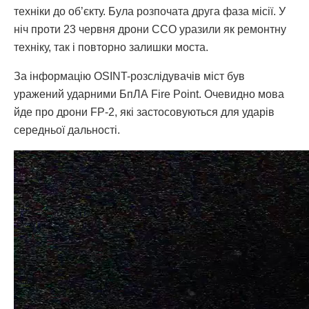
техніки до об’єкту. Була розпочата друга фаза місії. У
ніч проти 23 червня дрони ССО уразили як ремонтну
техніку, так і повторно залишки моста.
За інформацію OSINT-розслідувачів міст був
уражений ударними БпЛА Fire Point. Очевидно мова
йде про дрони FP-2, які застосовуються для ударів
середньої дальності.