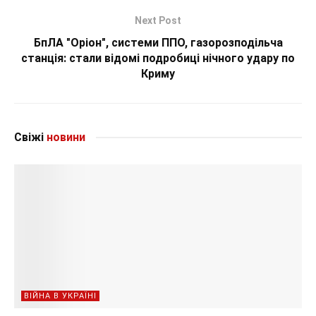
Next Post
БпЛА "Оріон", системи ППО, газорозподільча
станція: стали відомі подробиці нічного удару по
Криму
Свіжі
новини
ВІЙНА В УКРАЇНІ