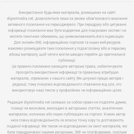
Використання будь-яких матеріалів, розміщених на сайті
digestmedia.net, дозволяється лише за умови обов’язкового вказання
активного посилання на першоджерело. При передруку або цитуванні
інформації посилання має бути відкритим для пошукових систем і не
містити технічних обмежень, що унеможливлюють його індексацію.
Для онлайн-ЗМІ, інформаційних порталів та інших веб-ресурсів
важливо розміщувати таке посилання у підзаголовку або в першому
абзаці матеріалу, щоб читачі могли швидко перейти до оригінальної
публікації.
Це правило покликане захищати авторські права, забезпечувати
прозорість використання інформації та правильну атрибуцію
матеріалів, отриманих з нашого сайту. Ми цінуємо працю авторів і
редакції, тому очікуємо відповідального ставлення від усіх, хто
використовує наші тексти у професійних чи інформаційних цілях.
Редакція digestmedia.net залишає за собою право не поділяти думки,
позиції чи висновки, викладені в авторських статтях, аналітичних
матеріалах, колонках або інших публікаціях на порталі. Кожен автор
несе повну відповідальність за власну точку зору та достовірність
поданої інформації. Ми також не відповідаємо за зміст матеріалів, які
були передруковані іншими ресурсами, ЗМІ чи платформами, оскільки