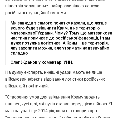
півострів залишається найвразливішою ланкою
російської окупаційної системи.
Ми завжди з самого початку казали, що легше
всього буде звільнити Крим, а не територію
материкової України. Чому? Тому що материкова
частина примикає до російської федерації, і там
дуже потужна логістика. А Крим – це територія,
яку захопити можна, але утримати надзвичайно
складно
Олег Жданов у коментарі УНН.
На думку експерта, нинішні удари мають не лише
військовий ефект з відрізання логістики російських
військ, а й політичний.
"Створення умов для звільнення Криму зводить
нанівець усі цілі, які путін ставив перед цією війною. Я
маю на увазі ще 2014 рік, коли він говорив про
"повернення в рідну гавань" і обіцяв зробити з Криму