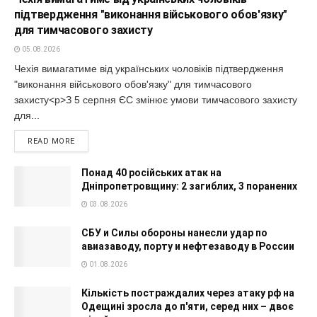
підтвердження "виконання військового обов'язку"
для тимчасового захисту
05.08.2026
Чехія вимагатиме від українських чоловіків підтвердження
"виконання військового обов'язку" для тимчасового
захисту<p>З 5 серпня ЄС змінює умови тимчасового захисту
для...
READ MORE
Понад 40 російських атак на
Дніпропетровщину: 2 загиблих, 3 поранених
03.08.2026
СБУ и Силы обороны нанесли удар по
авиазаводу, порту и нефтезаводу в России
01.08.2026
Кількість постраждалих через атаку рф на
Одещині зросла до п'яти, серед них – двоє