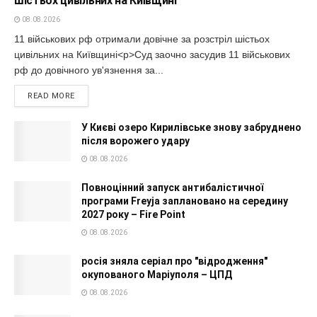
шістьох цивільних на Київщині
08.08.2026
11 військових рф отримали довічне за розстріл шістьох
цивільних на Київщині<p>Суд заочно засудив 11 військових
рф до довічного ув'язнення за...
READ MORE
У Києві озеро Кирилівське знову забруднено
після ворожего удару
08.08.2026
Повноцінний запуск антибалістичної
програми Freyja заплановано на середину
2027 року – Fire Point
08.08.2026
росія зняла серіал про "відродження"
окупованого Маріуполя – ЦПД
08.08.2026