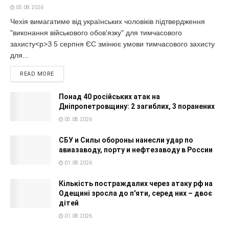
05.08.2026
Чехія вимагатиме від українських чоловіків підтвердження
"виконання військового обов'язку" для тимчасового
захисту<p>З 5 серпня ЄС змінює умови тимчасового захисту
для...
READ MORE
Понад 40 російських атак на
Дніпропетровщину: 2 загиблих, 3 поранених
03.08.2026
СБУ и Силы обороны нанесли удар по
авиазаводу, порту и нефтезаводу в России
01.08.2026
Кількість постраждалих через атаку рф на
Одещині зросла до п'яти, серед них – двоє
дітей
01.08.2026