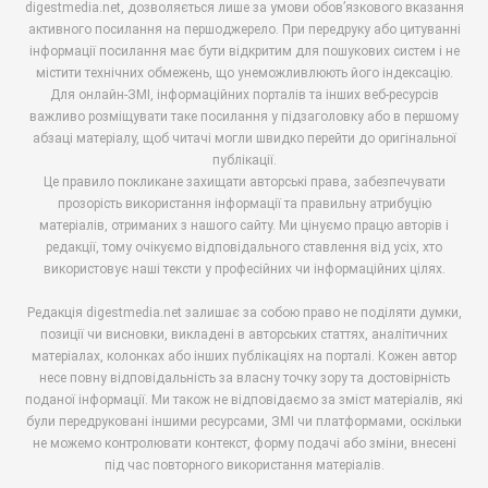
digestmedia.net, дозволяється лише за умови обов’язкового вказання
активного посилання на першоджерело. При передруку або цитуванні
інформації посилання має бути відкритим для пошукових систем і не
містити технічних обмежень, що унеможливлюють його індексацію.
Для онлайн-ЗМІ, інформаційних порталів та інших веб-ресурсів
важливо розміщувати таке посилання у підзаголовку або в першому
абзаці матеріалу, щоб читачі могли швидко перейти до оригінальної
публікації.
Це правило покликане захищати авторські права, забезпечувати
прозорість використання інформації та правильну атрибуцію
матеріалів, отриманих з нашого сайту. Ми цінуємо працю авторів і
редакції, тому очікуємо відповідального ставлення від усіх, хто
використовує наші тексти у професійних чи інформаційних цілях.
Редакція digestmedia.net залишає за собою право не поділяти думки,
позиції чи висновки, викладені в авторських статтях, аналітичних
матеріалах, колонках або інших публікаціях на порталі. Кожен автор
несе повну відповідальність за власну точку зору та достовірність
поданої інформації. Ми також не відповідаємо за зміст матеріалів, які
були передруковані іншими ресурсами, ЗМІ чи платформами, оскільки
не можемо контролювати контекст, форму подачі або зміни, внесені
під час повторного використання матеріалів.