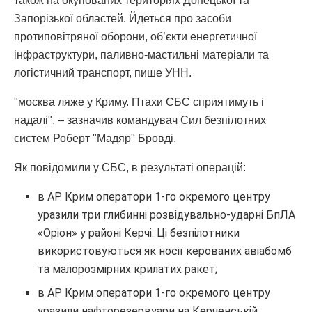
також на окупованих територіях Донецької та
Запорізької областей. Йдеться про засоби
протиповітряної оборони, об’єкти енергетичної
інфраструктури, паливно-мастильні матеріали та
логістичний транспорт, пише УНН.
"москва ляже у Криму. Птахи СБС сприятимуть і
надалі", – зазначив командувач Сил безпілотних
систем Роберт "Мадяр" Бровді.
Як повідомили у СБС, в результаті операцій:
в АР Крим оператори 1-го окремого центру
уразили три глибинні розвідувально-ударні БпЛА
«Оріон» у районі Керчі. Ці безпілотники
використовуються як носії керованих авіабомб
та малорозмірних крилатих ракет;
в АР Крим оператори 1-го окремого центру
уразили нафторезервуари на Керченській