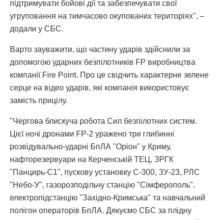
підтримувати бойові дії та забезпечувати свої
угруповання на тимчасово окупованих територіях", –
додали у СБС.
Варто зауважити, що частину ударів здійснили за
допомогою ударних безпілотників FP виробництва
компанії Fire Point. Про це свідчить характерне зелене
серце на відео ударів, які компанія використовує
замість прицілу.
"Чергова блискуча робота Сил безпілотних систем.
Цієї ночі дронами FP-2 уражено три глибинні
розвідувально-ударні БпЛА "Оріон" у Криму,
нафторезервуари на Керченській ТЕЦ, ЗРГК
"Панцирь-С1", пускову установку С-300, ЗУ-23, РЛС
"Небо-У", газорозподільчу станцію "Сімферополь",
електропідстанцію "Західно-Кримська" та навчальний
полігон операторів БпЛА. Дякуємо СБС за плідну