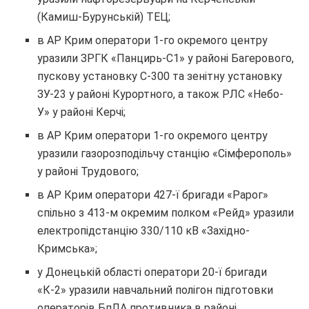
(Камиш-Бурунській) ТЕЦ;
в АР Крим оператори 1-го окремого центру
уразили ЗРГК «Панцирь-С1» у районі Багерового,
пускову установку С-300 та зенітну установку
ЗУ-23 у районі Курортного, а також РЛС «Небо-
У» у районі Керчі;
в АР Крим оператори 1-го окремого центру
уразили газорозподільчу станцію «Сімферополь»
у районі Трудового;
в АР Крим оператори 427-ї бригади «Рарог»
спільно з 413-м окремим полком «Рейд» уразили
електропідстанцію 330/110 кВ «Західно-
Кримська»;
у Донецькій області оператори 20-ї бригади
«К-2» уразили навчальний полігон підготовки
операторів БпЛА противника в районі