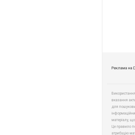
Реклама на 
Використання 
вказання акт
для пошукови
інформаційни
матеріалу, що
Це правило п
атрибуцію мат