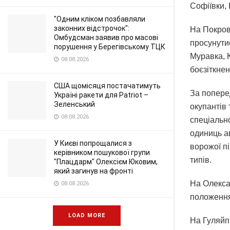
Софіївки, 
"Одним кліком позбавляли
законних відстрочок":
На Покров
Омбудсман заявив про масові
просунути
порушення у Берегівському ТЦК
Муравка, 
08.08.2026
боєзіткне
США щомісяця постачатимуть
За попере
Україні ракети для Patriot –
Зеленський
окупантів 
08.08.2026
спеціально
одиниць ав
У Києві попрощалися з
ворожої п
керівником пошукової групи
типів.
"Плацдарм" Олексієм Юковим,
який загинув на фронті
На Олекса
08.08.2026
положення
LOAD MORE
На Гуляйп