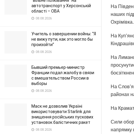
"вільне полювання" на
автотранспорт у Херсонській
На Півден
області – ОВА
наших під
08.08.2026
Охрімівка.
Учитель о завершении войны: “Я
На Куп’янс
не вижу пути, как это могло бы
Кіндрашів
произойти”
08.08.2026
На Лиманс
просунути
Бывший премьер-министр
Франции подал жалобу в связи
боєзіткнен
с вмешательством России в
выборы
На Слов’я
08.08.2026
районах на
Маск не дозволив Україні
На Крамат
використовувати Starlink для
знищення російських пускових
Сили обор
установок балістичних ракет
напрямку 
08.08.2026