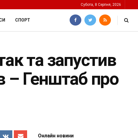
Субота, 8 Серпня, 2026
СИ
СПОРТ
так та запустив
в – Генштаб про
Онлайн новини