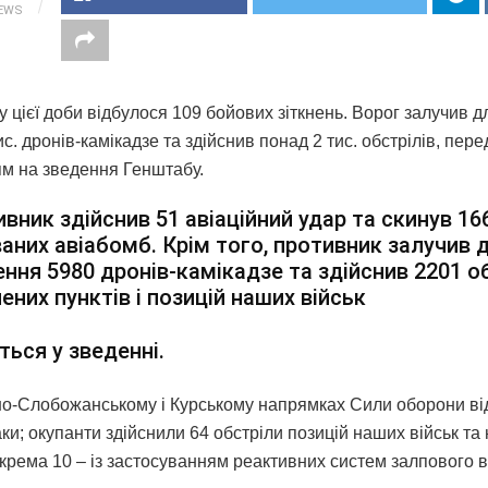
IEWS
у цієї доби відбулося 109 бойових зіткнень. Ворог залучив 
с. дронів-камікадзе та здійснив понад 2 тис. обстрілів, пере
м на зведення Генштабу.
вник здійснив 51 авіаційний удар та скинув 16
аних авіабомб. Крім того, противник залучив 
ння 5980 дронів-камікадзе та здійснив 2201 о
ених пунктів і позицій наших військ
ться у зведенні.
но-Слобожанському і Курському напрямках Сили оборони ві
ки; окупанти здійснили 64 обстріли позицій наших військ та
окрема 10 – із застосуванням реактивних систем залпового 