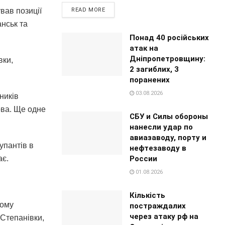
READ MORE
вав позиції
анськ та
Понад 40 російських
атак на
Дніпропетровщину:
вки,
2 загиблих, 3
поранених
03.08.2026
ників
ова. Ще одне
СБУ и Силы обороны
нанесли удар по
авиазаводу, порту и
упантів в
нефтезаводу в
России
ає.
01.08.2026
Кількість
кому
постраждалих
через атаку рф на
 Степанівки,