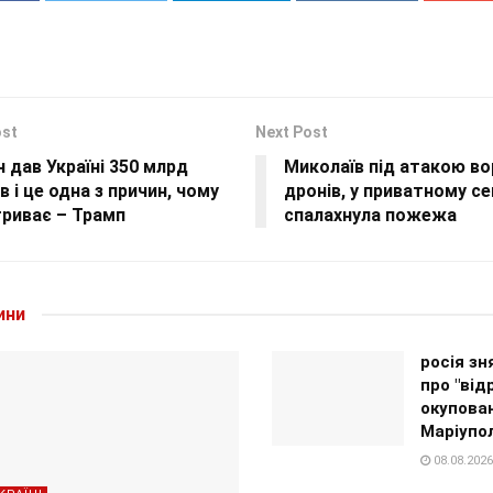
ost
Next Post
 дав Україні 350 млрд
Миколаїв під атакою в
в і це одна з причин, чому
дронів, у приватному се
триває – Трамп
спалахнула пожежа
ини
росія зн
про "ві
окупова
Маріупо
08.08.2026