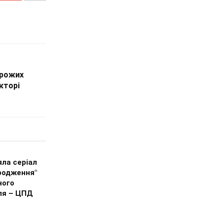
орожих
кторі
яла серіал
дродження"
ного
ля – ЦПД