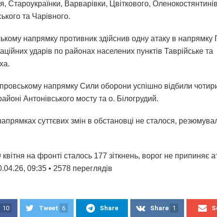
я, Староукраїнки, Варварівки, Цвіткового, Оленокостянтинів
ького та Чарівного.
ському напрямку противник здійснив одну атаку в напрямку 
аційних ударів по районах населених пунктів Таврійське та
ха.
провському напрямку Сили оборони успішно відбили чотир
айоні Антонівського мосту та о. Білогрудий.
напрямках суттєвих змін в обстановці не сталося, резюмува
 квітня на фронті сталось 177 зіткнень, ворог не припиняє а
04.26, 09:35 • 2578 переглядiв
10
Tweet
6
Share
Share
1
S