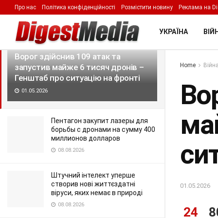
Про нас
Політика конфіденційності
Розмістити новину
Реклама на Di
LATEST
TRENDING
Filter
УКРАЇНА
ВІЙН
Ворог здійснив 109 атак та
Home
Війна
запустив майже 6 тисяч дронів –
Генштаб про ситуацію на фронті
Вор
01.05.2026
ма
Пентагон закупит лазеры для
борьбы с дронами на сумму 400
миллионов долларов
си
08.08.2026
Штучний інтелект уперше
створив нові життєздатні
01.05.2026
віруси, яких немає в природі
08.08.2026
24
8