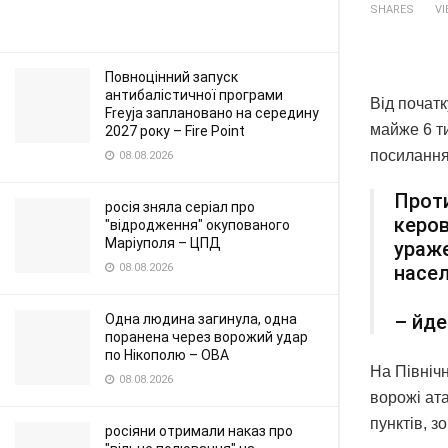
SHARES
V
Повноцінний запуск
антибалістичної програми
Від початк
Freyja заплановано на середину
майже 6 ти
2027 року – Fire Point
посилання
08.08.2026
Проти
росія зняла серіал про
керов
"відродження" окупованого
Маріуполя – ЦПД
ураже
08.08.2026
насел
– йде
Одна людина загинула, одна
поранена через ворожий удар
по Нікополю – ОВА
На Північ
08.08.2026
ворожі ата
пунктів, з
росіяни отримали наказ про