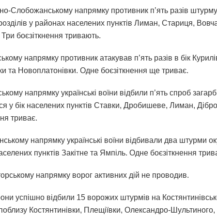
но-Слобожанському напрямку противник п’ять разів штурму
розділів у районах населених пунктів Лиман, Стариця, Вовч
 Три боєзіткнення тривають.
ькому напрямку противник атакував п’ять разів в бік Курилі
ки та Новоплатонівки. Одне боєзіткнення ще триває.
ькому напрямку українські воїни відбили п’ять спроб загарб
ся у бік населених пунктів Ставки, Дробишеве, Лиман, Дібр
ня триває.
нському напрямку українські воїни відбивали два штурми ок
селених пунктів Закітне та Ямпіль. Одне боєзіткнення трив
орському напрямку ворог активних дій не проводив.
они успішно відбили 15 ворожих штурмів на Костянтинівсь
поблизу Костянтинівки, Плещіївки, Олександро-Шультиного,