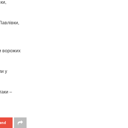
ки,
Павлівки,
и ворожих
ли у
таки –
end