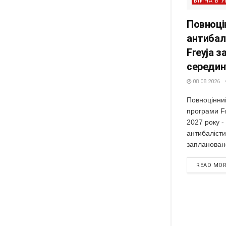
ВІЙНА В У
Повноці
антибал
Freyja з
середину
08.08.2026
Повноцінний
програми F
2027 року -
антибалісти
заплановано
READ MO