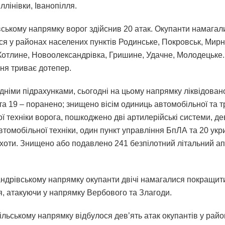
Іллінівки, Іванопілля.
ському напрямку ворог здійснив 20 атак. Окупанти намагал
ся у районах населених пунктів Родинське, Покровськ, Мирн
Котлине, Новоолександрівка, Гришине, Удачне, Молодецьке
ння триває дотепер.
дніми підрахунками, сьогодні на цьому напрямку ліквідован
та 19 – поранено; знищено вісім одиниць автомобільної та т
ї техніки ворога, пошкоджено дві артилерійські системи, де
томобільної техніки, один пункт управління БпЛА та 20 укр
іхоти. Знищено або подавлено 241 безпілотний літальний ап
ндрівському напрямку окупанти двічі намагалися покращит
, атакуючи у напрямку Вербового та Злагоди.
ільському напрямку відбулося дев’ять атак окупантів у рай