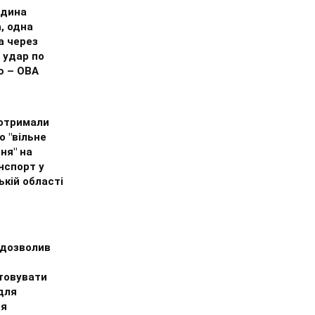
дина
, одна
а через
 удар по
ю – ОВА
 отримали
о "вільне
ня" на
нспорт у
кій області
 дозволив
товувати
 для
ня