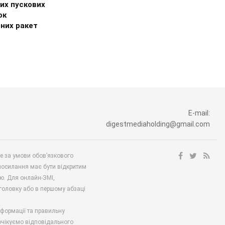
их пускових
ок
чних ракет
E-mail:
digestmediaholding@gmail.com
ше за умови обов’язкового
посилання має бути відкритим
ю. Для онлайн-ЗМІ,
аголовку або в першому абзаці
нформації та правильну
 очікуємо відповідального