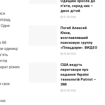
Одещині зросла до
п'яти, серед них –
двоє дітей
ися
01.08.2026
оград,
. Одне
Погиб Алексей
Юков,
возглавлявший
поисковую группу
о 66
«Плацдарм». ВИДЕО
ри одиниці
05.08.2026
в’ять
иттів
США ведуть
арат різних
переговори про
надання Україні
технологій Patriot –
и своє
ЗМІ
02.08.2026
онах