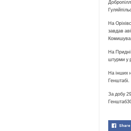
Добропілл
Гуляйпільс
На Оріхів
завдав аві
Комишува
На Придні
штурми у р
На інших 
Генштабі.
За добу 29
Генштаб30.
Share