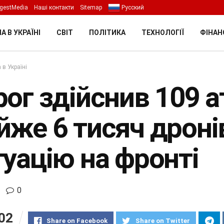
gestMedia
Наші контакти
Sitemap
Русский
А В УКРАЇНІ
СВІТ
ПОЛІТИКА
ТЕХНОЛОГІЇ
ФІНАН
 в Україні
ог здійснив 109 а
йже 6 тисяч дроні
туацію на фронті
0
02
Share on Facebook
Share on Twitter