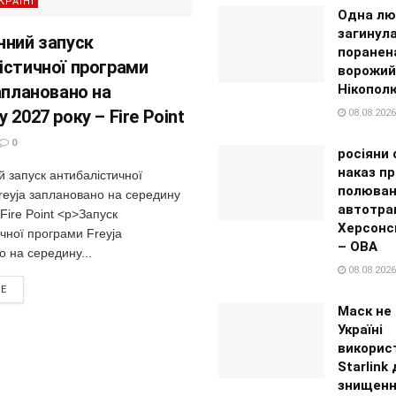
КРАЇНІ
Одна лю
загинула
нний запуск
поранен
істичної програми
ворожий
аплановано на
Нікопол
 2027 року – Fire Point
08.08.2026
0
росіяни
наказ пр
 запуск антибалістичної
полюван
reyja заплановано на середину
автотра
 Fire Point <p>Запуск
Херсонсь
чної програми Freyja
– ОВА
 на середину...
08.08.2026
RE
Маск не
Україні
викорис
Starlink
знищен