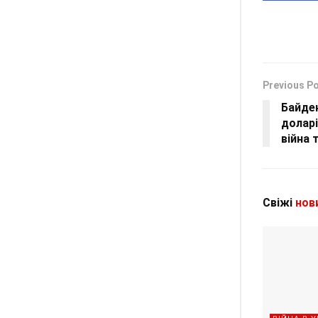
Previous P
Байден
доларі
війна 
Свіжі
нов