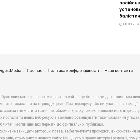
російськ
установ
балісти
08.08.2026
DigestMedia
Про нас
Політика конфіденційності
Наші контакти
будь-яких матеріалів, розміщених на сайті digestmedia.net, дозволяється ли
ивного посилання на першоджерело. При передруку або цитуванні інформації 
х систем і не містити технічних обмежень, що унеможливлюють його індексаці
х порталів та інших веб-ресурсів важливо розміщувати таке посилання у підз
б читачі могли швидко перейти до оригінальної публікації.
окликане захищати авторські права, забезпечувати прозорість використання і
еріалів, отриманих з нашого сайту. Ми цінуємо працю авторів і редакції, тому