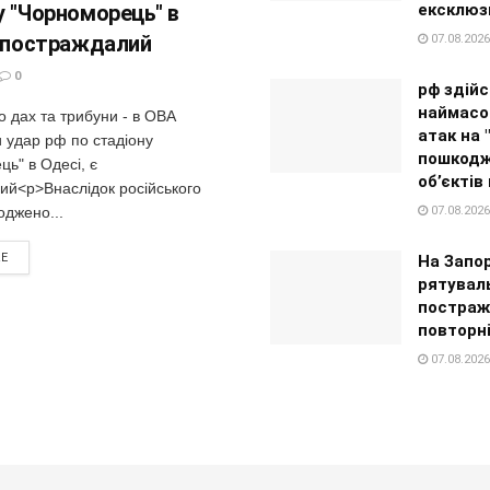
у "Чорноморець" в
ексклюз
є постраждалий
07.08.2026
0
рф здійс
наймасо
 дах та трибуни - в ОВА
атак на 
 удар рф по стадіону
пошкодж
ь" в Одесі, є
об’єктів
ий<p>Внаслідок російського
оджено...
07.08.2026
RE
На Запо
рятувал
постраж
повторні
07.08.2026