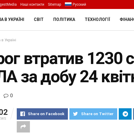
gestMedia
Наші контакти
Sitemap
Русский
А В УКРАЇНІ
СВІТ
ПОЛІТИКА
ТЕХНОЛОГІЇ
ФІНАН
 в Україні
ог втратив 1230 с
ЛА за добу 24 квіт
0
02
Share on Facebook
Share on Twitter
IEWS