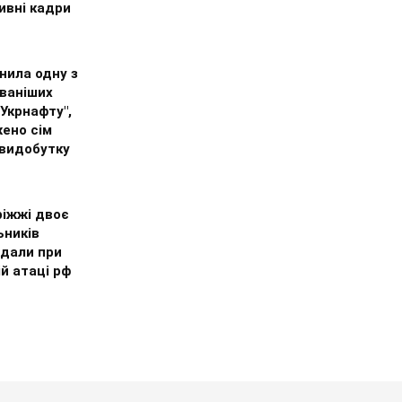
ивні кадри
нила одну з
ваніших
"Укрнафту",
ено сім
 видобутку
ріжжі двоє
ьників
дали при
й атаці рф