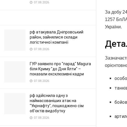
07.08.2026
За добу 24
1257 БпЛА
України.
рф атакувала Дніпровський
район, зайнялися склади
Дета
логістичної компанії
07.08.2026
Зазначаєть
ГУР заявило про "парад" Magura
орієнтовн
біля Криму "до Дня Ялти" –
показали ексклюзивні кадри
особо
07.08.2026
танкі
рф здійснила одну з
наймасованіших атак на
бойов
"Укрнафту", пошкоджено сім
об’єктів видобутку
артил
07.08.2026