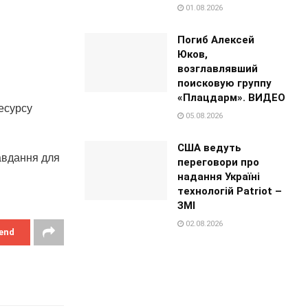
01.08.2026
Погиб Алексей
Юков,
возглавлявший
поисковую группу
«Плацдарм». ВИДЕО
есурсу
05.08.2026
США ведуть
завдання для
переговори про
надання Україні
технологій Patriot –
ЗМІ
02.08.2026
end