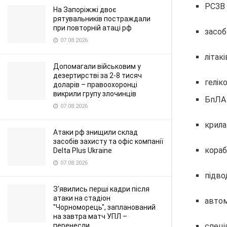
РСЗВ 
На Запоріжжі двоє
рятувальників постраждали
при повторній атаці рф
засоб
07.08.2026
літакі
Допомагали військовим у
дезертирстві за 2-8 тисяч
геліко
доларів – правоохоронці
викрили групу злочинців
БпЛА 
07.08.2026
крила
Атаки рф знищили склад
засобів захисту та офіс компанії
корабл
Delta Plus Ukraine
07.08.2026
підвод
З'явились перші кадри після
атаки на стадіон
автом
"Чорноморець", запланований
на завтра матч УПЛ –
спеці
перенесли