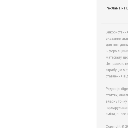
Реклама на 
Використання 
вказання акт
для пошукови
інформаційни
матеріалу, що
Це правило п
атрибуцію мат
ставлення від
Редакція dige
статтях, анал
власну точку 
передрукован
зміни, внесен
Copyright © 