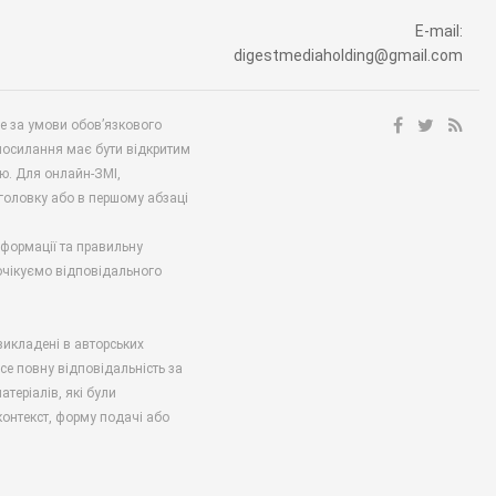
E-mail:
digestmediaholding@gmail.com
ше за умови обов’язкового
посилання має бути відкритим
ю. Для онлайн-ЗМІ,
аголовку або в першому абзаці
нформації та правильну
 очікуємо відповідального
викладені в авторських
есе повну відповідальність за
атеріалів, які були
онтекст, форму подачі або