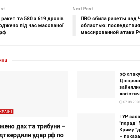
ost
Next Post
7 ракет та 580 з 619 дронів
ПВО сбила ракеты над 
оджено під час масованої
областью: последствия
 рф
массированной атаки 
ини
рф атак
Дніпров
зайняли
логістич
07.08.2026
КРАЇНІ
ГУР зая
"парад" 
ено дах та трибуни –
Криму "д
ідтвердили удар рф по
– показ