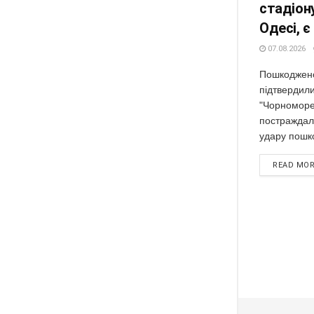
стадіон
Одесі, 
07.08.2026
Пошкоджено
підтвердили
"Чорноморец
постраждал
удару пошк
READ MO