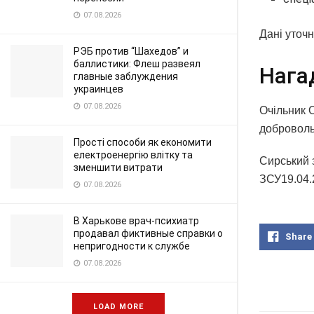
07.08.2026
Дані уточ
РЭБ против “Шахедов” и
баллистики: Флеш развеял
Нага
главные заблуждения
украинцев
07.08.2026
Очільник 
доброволь
Прості способи як економити
електроенергію влітку та
Сирський 
зменшити витрати
ЗСУ19.04.2
07.08.2026
В Харькове врач-психиатр
продавал фиктивные справки о
Share
непригодности к службе
07.08.2026
LOAD MORE