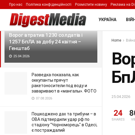
Про нас
Політика конфіденційності
Розмістити новину
Реклама на Di
LATEST
TRENDING
Filter
УКРАЇНА
ВІЙН
Ворог втратив 1230 солдатів і
Home
Війна
1257 БпЛА за добу 24 квітня –
Генштаб
Вор
25.04.2026
Бп
Разведка показала, как
оккупанты прячут
ракетоносители под воду и
заваривают в «мангалы». ФОТО
25.04.2026
07.08.2026
24
8
Пошкоджено дах та трибуни – в
ОВА підтвердили удар рф по
SHARES
V
стадіону "Чорноморець" в Одесі,
є постраждалий