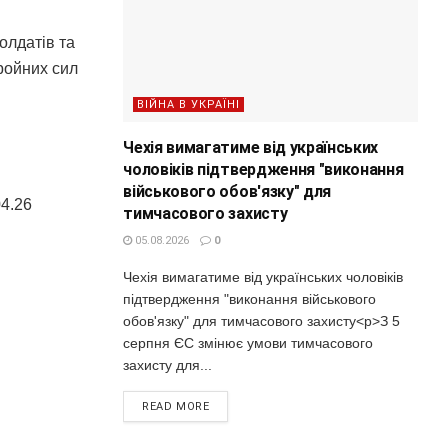
солдатів та
ройних сил
ВІЙНА В УКРАЇНІ
Чехія вимагатиме від українських
чоловіків підтвердження "виконання
військового обов'язку" для
04.26
тимчасового захисту
05.08.2026
0
Чехія вимагатиме від українських чоловіків
підтвердження "виконання військового
обов'язку" для тимчасового захисту<p>З 5
серпня ЄС змінює умови тимчасового
захисту для...
READ MORE