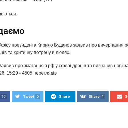
нюються.
даємо
Офісу президента Кирило Буданов заявив про вичерпання р
ців та критичну потребу в людях.
заявив про змагання з рф у сфері дронів та визначив нові 
6, 15:29 • 4505 переглядiв
10
Tweet
6
Share
Share
1
S