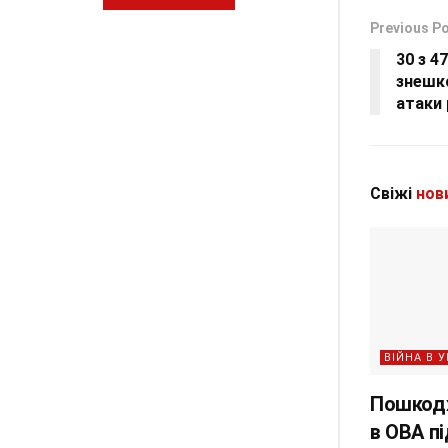
Previous P
30 з 4
знешк
атаки
Свіжі
нов
ВІЙНА В У
Пошкодж
в ОВА п