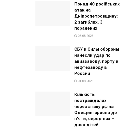
Понад 40 російських
атак на
Дніпропетровщину:
2 загиблих, 3
поранених
03.08.2026
СБУ и Силы обороны
нанесли удар по
авиазаводу, порту и
нефтезаводу в
России
01.08.2026
Кількість
постраждалих
через атаку рф на
Одещині зросла до
п'яти, серед них –
двоє дітей