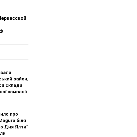
Черкасской
РФ
увала
ський район,
ся склади
ної компанії
вило про
Magura біля
о Дня Ялти"
али