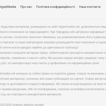
DigestMedia
Про нас
Політика конфіденційності
Наші контакти
будь-яких матеріалів, розміщених на сайті digestmedia.net, дозволяється ли
ивного посилання на першоджерело. При передруку або цитуванні інформації 
х систем і не містити технічних обмежень, що унеможливлюють його індексаці
х порталів та інших веб-ресурсів важливо розміщувати таке посилання у підз
б читачі могли швидко перейти до оригінальної публікації.
окликане захищати авторські права, забезпечувати прозорість використання і
еріалів, отриманих з нашого сайту. Ми цінуємо працю авторів і редакції, тому
 усіх, хто використовує наші тексти у професійних чи інформаційних цілях.
stmedia.net залишає за собою право не поділяти думки, позиції чи висновки, 
ітичних матеріалах, колонках або інших публікаціях на порталі. Кожен автор н
зору та достовірність поданої інформації. Ми також не відповідаємо за зміст м
і іншими ресурсами, ЗМІ чи платформами, оскільки не можемо контролювати к
і під час повторного використання матеріалів.
2020-2026 Новини України онлайн