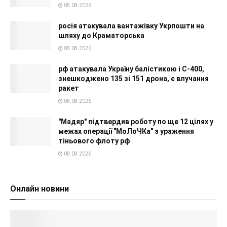
08.08.2026
росія атакувала вантажівку Укрпошти на
шляху до Краматорська
08.08.2026
рф атакувала Україну балістикою і С-400,
знешкоджено 135 зі 151 дрона, є влучання
ракет
08.08.2026
"Мадяр" підтвердив роботу по ще 12 цілях у
межах операції "МоЛоЧКа" з ураження
тіньового флоту рф
08.08.2026
Онлайн новини