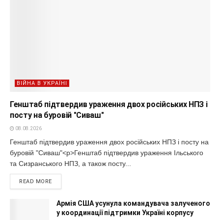
ВІЙНА В УКРАЇНІ
Генштаб підтвердив ураження двох російських НПЗ і
посту на буровій "Сиваш"
08.08.2026
Генштаб підтвердив ураження двох російських НПЗ і посту на
буровій "Сиваш"<p>Генштаб підтвердив ураження Ільського
та Сизранського НПЗ, а також посту...
READ MORE
Армія США усунула командувача залученого
у координації підтримки Україні корпусу