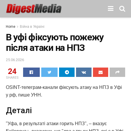
Home
Війна в Україні
В уфі фіксують пожежу
після атаки на НПЗ
25.06.2026
24
SHARES
OSINT-телеграм-канали фіксують атаку на НПЗ в Уфі
у рф, пише УНН.
Деталі
"Уфа, в результаті атаки горить НПЗ", – вказує