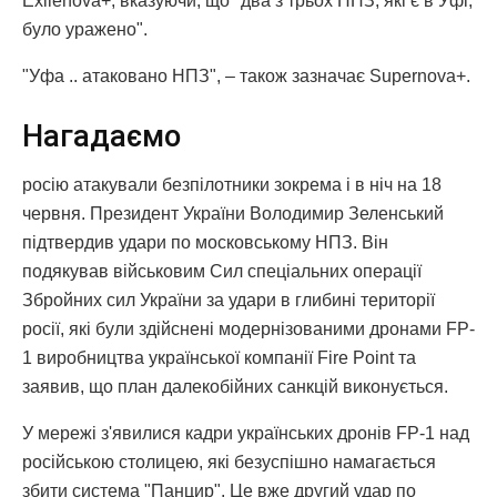
Exilenova+, вказуючи, що "два з трьох НПЗ, які є в Уфі,
було уражено".
"Уфа .. атаковано НПЗ", – також зазначає Supernova+.
Нагадаємо
росію атакували безпілотники зокрема і в ніч на 18
червня. Президент України Володимир Зеленський
підтвердив удари по московському НПЗ. Він
подякував військовим Сил спеціальних операції
Збройних сил України за удари в глибині території
росії, які були здійснені модернізованими дронами FP-
1 виробництва української компанії Fire Point та
заявив, що план далекобійних санкцій виконується.
У мережі з'явилися кадри українських дронів FP-1 над
російською столицею, які безуспішно намагається
збити система "Панцир". Це вже другий удар по