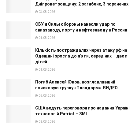
Дніпропетровщину: 2 загиблих, 3 поранених
03.08.2026
СБУ и Силы обороны нанесли удар по
авиазаводу, порту и нефтезаводу в России
01.08.2026
Кількість постраждалих через атаку рф на
Одещині зросла до п'яти, серед них – двоє
дітей
01.08.2026
Погиб Алексей Юков, возглавлявший
поисковую группу «Плацдарм». ВИДЕО
05.08.2026
США ведуть переговори про надання Україні
технологій Patriot – ЗМІ
02.08.2026