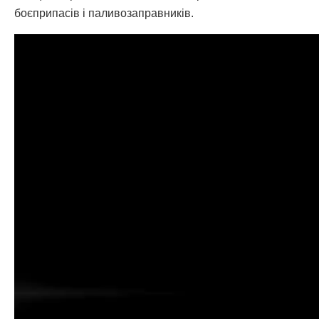
боєприпасів і паливозаправників.