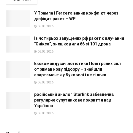
У Трампа і Гегсета виник конфлікт через
дефіцит ракет – WP
06.08.2026
Із чотирьох запущених рф ракет є влучання
"Онікса", знешкодили 66 зі 101 дрона
06.08.2026
Екскомандувач логістики Повітряних сил
отримав нову підозру – знайшли
апартаменти у Буковелі і не тільки
06.08.2026
російський аналог Starlink забезпечив
регулярне супутникове покриття над
Україною
06.08.2026