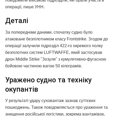
повідомили військові підрозділи, які брали участь в
операції, пише УНН.
Деталі
За попередніми даними, спочатку судно було
атаковане безпілотником класу Frontstrike. Згодом до
операції залучили підрозділ 422-го окремого полку
безпілотних систем LUFTWAFFE, який застосував
дрон Middle Strike "Зозуля" з кумулятивно-фугасною
бойовою частиною вагою 50 кілограмів.
Уражено судно та техніку
окупантів
У результаті удару суховантаж зазнав суттєвих
пошкоджень. Також повідомляється про ураження та
знищення російської логістики, зокрема вантажівок,