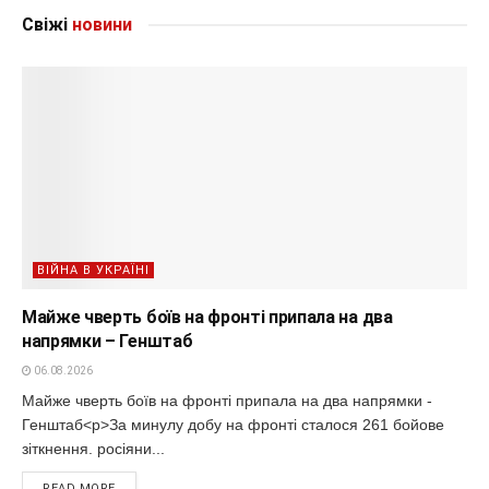
Свіжі
новини
ВІЙНА В УКРАЇНІ
Майже чверть боїв на фронті припала на два
напрямки – Генштаб
06.08.2026
Майже чверть боїв на фронті припала на два напрямки -
Генштаб<p>За минулу добу на фронті сталося 261 бойове
зіткнення. росіяни...
READ MORE