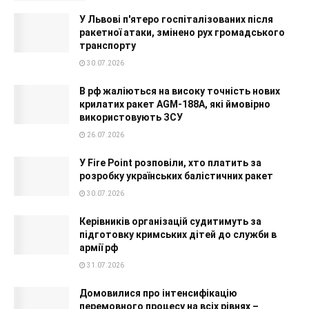
У Львові п'ятеро госпіталізованих після
ракетної атаки, змінено рух громадського
транспорту
30.07.2026
В рф жаліються на високу точність нових
крилатих ракет AGM-188A, які ймовірно
використовують ЗСУ
26.07.2026
У Fire Point розповіли, хто платить за
розробку українських балістичних ракет
30.07.2026
Керівників організацій судитимуть за
підготовку кримських дітей до служби в
армії рф
31.07.2026
Домовилися про інтенсифікацію
перемовного процесу на всіх рівнях –