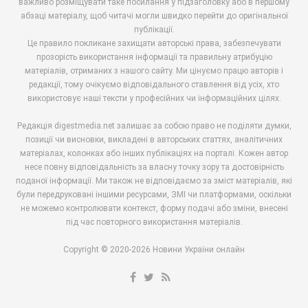
важливо розміщувати таке посилання у підзаголовку або в першому
абзаці матеріалу, щоб читачі могли швидко перейти до оригінальної
публікації.
Це правило покликане захищати авторські права, забезпечувати
прозорість використання інформації та правильну атрибуцію
матеріалів, отриманих з нашого сайту. Ми цінуємо працю авторів і
редакції, тому очікуємо відповідального ставлення від усіх, хто
використовує наші тексти у професійних чи інформаційних цілях.
Редакція digestmedia.net залишає за собою право не поділяти думки,
позиції чи висновки, викладені в авторських статтях, аналітичних
матеріалах, колонках або інших публікаціях на порталі. Кожен автор
несе повну відповідальність за власну точку зору та достовірність
поданої інформації. Ми також не відповідаємо за зміст матеріалів, які
були передруковані іншими ресурсами, ЗМІ чи платформами, оскільки
не можемо контролювати контекст, форму подачі або зміни, внесені
під час повторного використання матеріалів.
Copyright © 2020-2026 Новини України онлайн