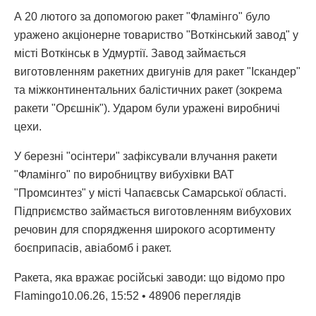
А 20 лютого за допомогою ракет "Фламінго" було
уражено акціонерне товариство "Воткінський завод" у
місті Воткінськ в Удмуртії. Завод займається
виготовленням ракетних двигунів для ракет "Іскандер"
та міжконтинентальних балістичних ракет (зокрема
ракети "Орєшнік"). Ударом були уражені виробничі
цехи.
У березні "осінтери" зафіксували влучання ракети
"Фламінго" по виробництву вибухівки ВАТ
"Промсинтез" у місті Чапаєвськ Самарської області.
Підприємство займається виготовленням вибухових
речовин для спорядження широкого асортименту
боєприпасів, авіабомб і ракет.
Ракета, яка вражає російські заводи: що відомо про
Flamingo10.06.26, 15:52 • 48906 переглядiв