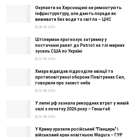
Окупанти на Херсонщині не ремонтують
інфраструктуру, але дають поради як
виживати без води та світла – ЦНС
08.08.2026
Штілерман прогнозує затримку у
постачанні ракет до Patriot на тлі мирних
зусиль США по Україні
02.08.2026
Хмара відвідав підрозділи авіації та
протиповітряної оборони Повітряних Сил,
говорили про захист неба
02.08.2026
У липні рф зазнала рекордних втрат у живій
силі з початку 2026 року – Генштаб
02.08.2026
У Криму уразили російський "Панцирь" і
військовий кран новітньою Magura – ГУР