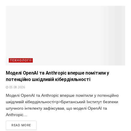
ТЕХНОЛОГІЇ
Моделі OpenAI та Anthropic вперше помітили у
потенційно шкідливій кібердіяльності
05.08.2026
Моделі OpenAI та Anthropic вперше помітили у потенційно
шкідливій кібердіяльності<p>Британський Інститут безпеки
штучного інтелекту зафіксував, що моделі OpenAI та
Anthropic...
READ MORE