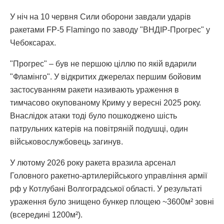
У ніч на 10 червня Сили оборони завдали ударів
ракетами FP-5 Flamingo по заводу "ВНДІР-Прогрес" у
Чебоксарах.
"Прогрес" – був не першою ціллю по якій вдарили
"Фламінго". У відкритих джерелах першим бойовим
застосуванням ракети називають ураження в
тимчасово окупованому Криму у вересні 2025 року.
Внаслідок атаки тоді було пошкоджено шість
патрульних катерів на повітряній подушці, один
військовослужбовець загинув.
У лютому 2026 року ракета вразила арсенал
Головного ракетно-артилерійського управління армії
рф у Котлубані Волгоградської області. У результаті
ураження було знищено бункер площею ~3600м² зовні
(всередині 1200м²).