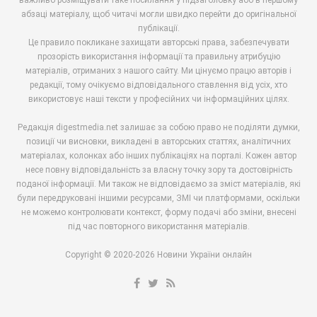
важливо розміщувати таке посилання у підзаголовку або в першому
абзаці матеріалу, щоб читачі могли швидко перейти до оригінальної
публікації.
Це правило покликане захищати авторські права, забезпечувати
прозорість використання інформації та правильну атрибуцію
матеріалів, отриманих з нашого сайту. Ми цінуємо працю авторів і
редакції, тому очікуємо відповідального ставлення від усіх, хто
використовує наші тексти у професійних чи інформаційних цілях.
Редакція digestmedia.net залишає за собою право не поділяти думки,
позиції чи висновки, викладені в авторських статтях, аналітичних
матеріалах, колонках або інших публікаціях на порталі. Кожен автор
несе повну відповідальність за власну точку зору та достовірність
поданої інформації. Ми також не відповідаємо за зміст матеріалів, які
були передруковані іншими ресурсами, ЗМІ чи платформами, оскільки
не можемо контролювати контекст, форму подачі або зміни, внесені
під час повторного використання матеріалів.
Copyright © 2020-2026 Новини України онлайн