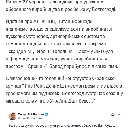
Ранком 27 червня стало відомо про ураження
оборонного виробництва в російському Волгограді.
Йдеться про АТ "ФНВЦ „Титан-Барикади"" –
підприємство, що спеціалізується на виробництві
пускових установок, артилерійських систем та
компонентів для ракетних комплексів, зокрема
"Іскандер-М", "Ярс" і "Тополь-М". Також у ЗМІ була
інформація про можливу участь виробництва у
програмі "Орєшнік". Завод перебуває під санкціями.
Співзасновник та головний конструктор української
компанії Fire Point Денис Штілерман розмістив відео з
красномовним підписом: "Волгоград зустрічає сезонну
міграцію фламінго з України. Далі буде…"