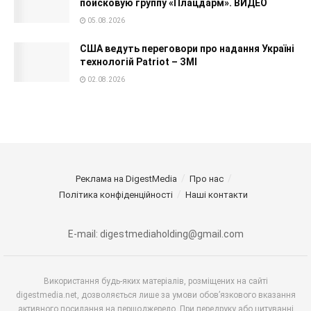
поисковую группу «Плацдарм». ВИДЕО
05.08.2026
США ведуть переговори про надання Україні
технологій Patriot – ЗМІ
02.08.2026
Реклама на DigestMedia
Про нас
Політика конфіденційності
Наші контакти
E-mail: digestmediaholding@gmail.com
Використання будь-яких матеріалів, розміщених на сайті
digestmedia.net, дозволяється лише за умови обов’язкового вказання
активного посилання на першоджерело. При передруку або цитуванні