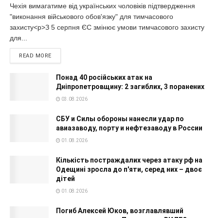
Чехія вимагатиме від українських чоловіків підтвердження
"виконання військового обов'язку" для тимчасового
захисту<p>З 5 серпня ЄС змінює умови тимчасового захисту
для...
READ MORE
Понад 40 російських атак на
Дніпропетровщину: 2 загиблих, 3 поранених
03.08.2026
СБУ и Силы обороны нанесли удар по
авиазаводу, порту и нефтезаводу в России
01.08.2026
Кількість постраждалих через атаку рф на
Одещині зросла до п'яти, серед них – двоє
дітей
01.08.2026
Погиб Алексей Юков, возглавлявший