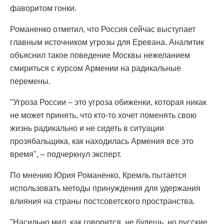
фаворитом гонки.
Романенко отметил, что Россия сейчас выступает
главным источником угрозы для Еревана. Аналитик
объяснил такое поведение Москвы нежеланием
смириться с курсом Армении на радикальные
перемены.
"Угроза России – это угроза обиженки, которая никак
не может принять, что кто-то хочет поменять свою
жизнь радикально и не сидеть в ситуации
прозябальщика, как находилась Армения все это
время", – подчеркнул эксперт.
По мнению Юрия Романенко, Кремль пытается
использовать методы принуждения для удержания
влияния на страны постсоветского пространства.
"Насильно мил, как говорится, не будешь, но русские