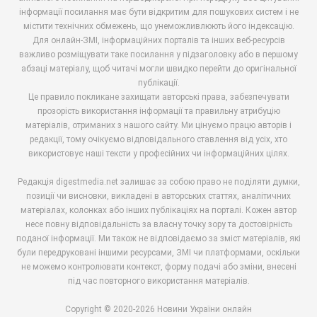
інформації посилання має бути відкритим для пошукових систем і не
містити технічних обмежень, що унеможливлюють його індексацію.
Для онлайн-ЗМІ, інформаційних порталів та інших веб-ресурсів
важливо розміщувати таке посилання у підзаголовку або в першому
абзаці матеріалу, щоб читачі могли швидко перейти до оригінальної
публікації.
Це правило покликане захищати авторські права, забезпечувати
прозорість використання інформації та правильну атрибуцію
матеріалів, отриманих з нашого сайту. Ми цінуємо працю авторів і
редакції, тому очікуємо відповідального ставлення від усіх, хто
використовує наші тексти у професійних чи інформаційних цілях.
Редакція digestmedia.net залишає за собою право не поділяти думки,
позиції чи висновки, викладені в авторських статтях, аналітичних
матеріалах, колонках або інших публікаціях на порталі. Кожен автор
несе повну відповідальність за власну точку зору та достовірність
поданої інформації. Ми також не відповідаємо за зміст матеріалів, які
були передруковані іншими ресурсами, ЗМІ чи платформами, оскільки
не можемо контролювати контекст, форму подачі або зміни, внесені
під час повторного використання матеріалів.
Copyright © 2020-2026 Новини України онлайн