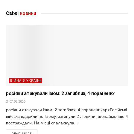
Свіжі
новини
ВІЙНА В УКРАЇНІ
росіяни атакували Ізюм: 2 загиблих, 4 поранених
07.08.2026
росіяни атакували Ізюм: 2 загиблих, 4 поранених<p>Російські
війська вдарили по Ізюму, загинули 2 людини, щонайменше 4
постраждали. На місці спалахнула...
READ MORE