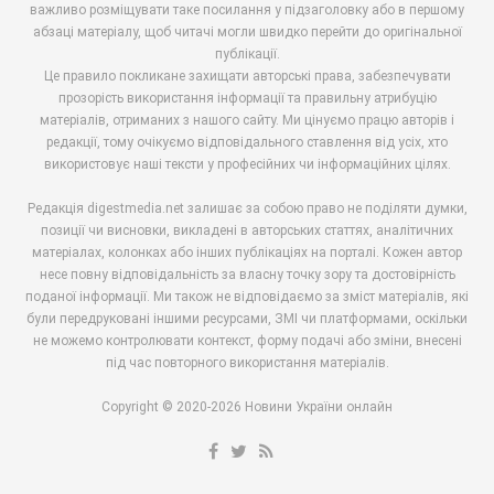
важливо розміщувати таке посилання у підзаголовку або в першому
абзаці матеріалу, щоб читачі могли швидко перейти до оригінальної
публікації.
Це правило покликане захищати авторські права, забезпечувати
прозорість використання інформації та правильну атрибуцію
матеріалів, отриманих з нашого сайту. Ми цінуємо працю авторів і
редакції, тому очікуємо відповідального ставлення від усіх, хто
використовує наші тексти у професійних чи інформаційних цілях.
Редакція digestmedia.net залишає за собою право не поділяти думки,
позиції чи висновки, викладені в авторських статтях, аналітичних
матеріалах, колонках або інших публікаціях на порталі. Кожен автор
несе повну відповідальність за власну точку зору та достовірність
поданої інформації. Ми також не відповідаємо за зміст матеріалів, які
були передруковані іншими ресурсами, ЗМІ чи платформами, оскільки
не можемо контролювати контекст, форму подачі або зміни, внесені
під час повторного використання матеріалів.
Copyright © 2020-2026 Новини України онлайн