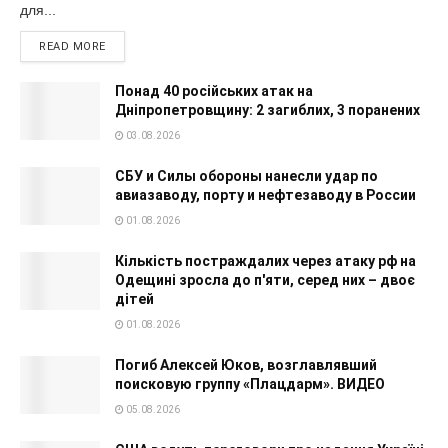
для...
READ MORE
Понад 40 російських атак на
Дніпропетровщину: 2 загиблих, 3 поранених
03.08.2026
СБУ и Силы обороны нанесли удар по
авиазаводу, порту и нефтезаводу в России
01.08.2026
Кількість постраждалих через атаку рф на
Одещині зросла до п'яти, серед них – двоє
дітей
01.08.2026
Погиб Алексей Юков, возглавлявший
поисковую группу «Плацдарм». ВИДЕО
05.08.2026