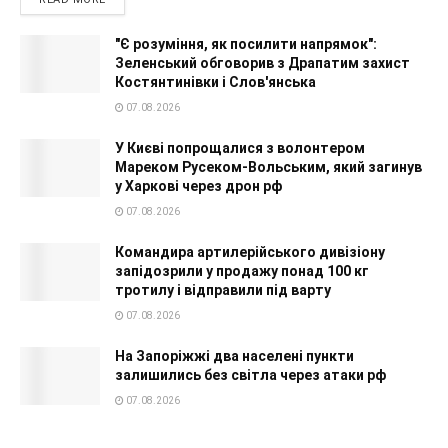
"Є розуміння, як посилити напрямок":
Зеленський обговорив з Драпатим захист
Костянтинівки і Слов'янська
07.08.2026
У Києві попрощалися з волонтером
Мареком Русеком-Вольським, який загинув
у Харкові через дрон рф
07.08.2026
Командира артилерійського дивізіону
запідозрили у продажу понад 100 кг
тротилу і відправили під варту
07.08.2026
На Запоріжжі два населені пункти
залишились без світла через атаки рф
07.08.2026