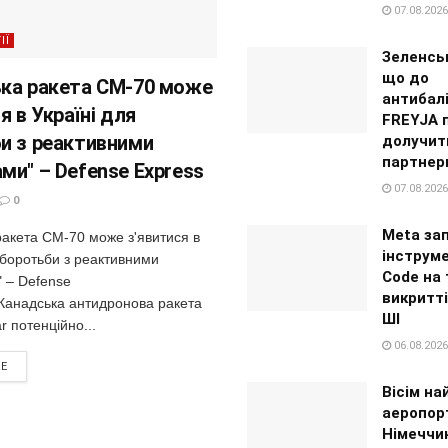
07.08.2026
ІЇ
Зеленсь
що до
ка ракета CM-70 може
антибал
я в Україні для
FREYJA 
и з реактивними
долучит
партнер
ми" – Defense Express
07.08.2026
0
Meta за
ракета CM-70 може з'явитися в
інструм
 боротьби з реактивними
Code на 
 – Defense
викритті
Канадська антидронова ракета
ШІ
 потенційно...
06.08.2026
RE
Вісім на
аеропор
Німеччи