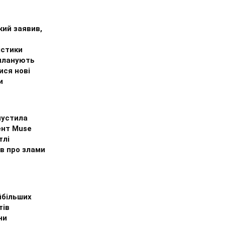
кий заявив,
істики
планують
ися нові
и
пустила
ент Muse
тлі
в про злами
йбільших
тів
ни