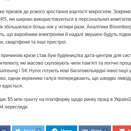
е призвів до різкого зростання вартості мікросхем. Зокрема
DR5, які широко використовуються в персональних комп'ютер
ік збільшилася більш ніж у чотири рази. Аналітики Bloomberg 
ть, що виробники електроніки й надалі змушені будуть підв
и, смартфони та інші пристрої.
причиною кризи став бум будівництва дата-центрів для сис
нтелекту, які масово скуповують чипи пам'яті та логічні проц
amsung і SK Hynix готують нові багатомільярдні інвестиції 
во, однак керівники галузі попереджають, що швидко ліквід
е вдасться.
ає $5 млн гранту на платформу щодо ринку праці в Україні2
894 перегляди
10
Tweet
6
Share
Share
1
S