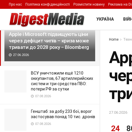
Про нас
Політика конфіденційності
Розмістити новину
Реклама на Di
LATEST
TRENDING
Filter
УКРАЇНА
ВІЙН
Apple і Microsoft підвищують ціни
Home
Техно
через дефіцит чипів – криза може
тривати до 2028 року – Bloomberg
App
27.06.2026
че
ВСУ уничтожили ещё 1210
оккупантов, 67 артиллерийских
систем и три средства ПВО:
тр
потери РФ за сутки
07.08.2026
Генштаб: за добу 233 бої, ворог
27.06.2026
застосував понад 10 тис. дронів
07.08.2026
24
8