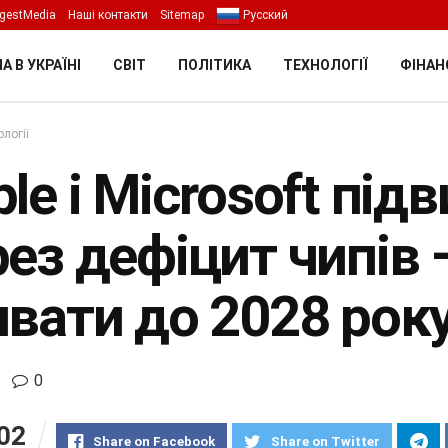
gestMedia
Наші контакти
Sitemap
Русский
А В УКРАЇНІ
СВІТ
ПОЛІТИКА
ТЕХНОЛОГІЇ
ФІНАН
логії
le і Microsoft пі
рез дефіцит чипів
ивати до 2028 рок
0
02
Share on Facebook
Share on Twitter