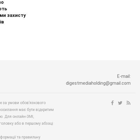
во
ють
ми захисту
ів
E-mail:
digestmediaholding@gmail.com
ше за умови обов’язкового
посилання має бути відкритим
ю. Для онлайн-ЗМІ,
аголовку або в першому абзаці
нформації та правильну