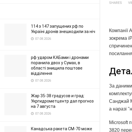
SHARES
V
114 з 147 запущених рф по
Компанії A
Україні дронів знешкодили за ніч
зокрема iP
07.08.2026
спричинен
посилання
рф ударом КАБами і дронами
поранила двох у Сумах, в
області знищила поштове
Дета
відділення
07.08.2026
За даними 
комплекту
Жар 35-38 градусов и град:
Санджай М
Укргидрометцентр дал прогноз
на 7 августа
а наразі 
07.08.2026
Microsoft 
Канадська ракета CM-70 може
3820 пере