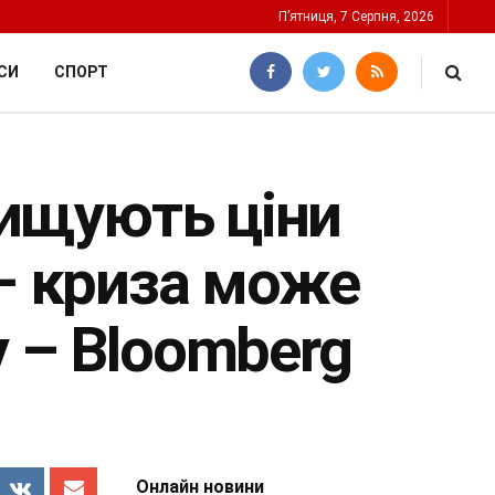
П’ятниця, 7 Серпня, 2026
СИ
СПОРТ
двищують ціни
 – криза може
у – Bloomberg
Онлайн новини