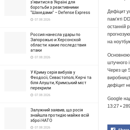
з'явитися в Україні для
боротьби з реактивними
Дефіцит уж
"Шахедами" – Defense Express
пам'яті D
07.08.2026
останній р
прогнозую
Россия нанесла удары по
Запорожью и Херсонской
на ноутбук
области: какие последствия
атаки
Основною 
07.08.2026
штучного і
Через це S
У Криму серія вибухів у
виробницт
Феодосії, Севастополі, Керчі та
біля Алушти, Кримський міст
дефіцит н
перекрили
07.08.2026
Google над
13:27 • 2
Залужний заявив, що росія
знайшла протидію майже всій
зброї НАТО
07.08.2026
Share