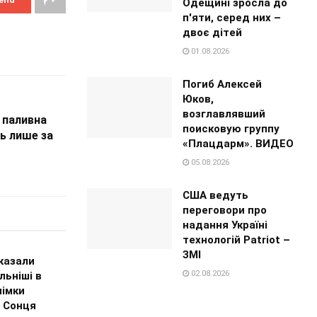
Одещині зросла до
п'яти, серед них –
двоє дітей
01.08.2026
Погиб Алексей
Юков,
возглавлявший
 паливна
поисковую группу
ь лише за
«Плацдарм». ВИДЕО
05.08.2026
США ведуть
переговори про
надання Україні
технологій Patriot –
ЗМІ
казали
02.08.2026
льніші в
німки
і Сонця