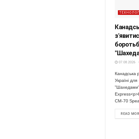
ТЕХНОЛОГ
Канадсь
з'явитис
боротьб
"Шахеда
07.08.2026
Канадська 
Україні для
"Шахедами"
Express<p>
CM-70 Spear
READ MO