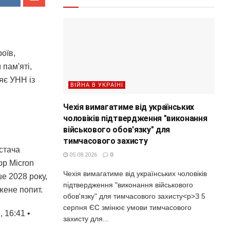
оїв,
 пам'яті,
яє УНН із
ВІЙНА В УКРАЇНІ
Чехія вимагатиме від українських
чоловіків підтвердження "виконання
військового обов'язку" для
тимчасового захисту
естача
05.08.2026
0
ор Micron
Чехія вимагатиме від українських чоловіків
е 2028 року,
підтвердження "виконання військового
жене попит.
обов'язку" для тимчасового захисту<p>З 5
серпня ЄС змінює умови тимчасового
 16:41 •
захисту для...