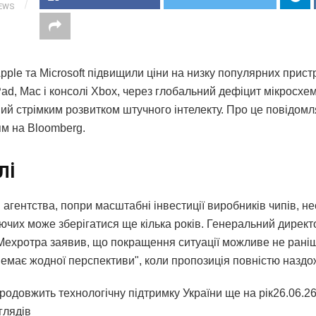
IEWS
pple та Microsoft підвищили ціни на низку популярних пристр
ad, Mac і консолі Xbox, через глобальний дефіцит мікросхем
ий стрімким розвитком штучного інтелекту. Про це повідомл
м на Bloomberg.
лі
агентства, попри масштабні інвестиції виробників чипів, н
ючих може зберігатися ще кілька років. Генеральний директ
ехротра заявив, що покращення ситуації можливе не раніш
"немає жодної перспективи", коли пропозиція повністю наздо
продовжить технологічну підтримку України ще на рік26.06.26,
глядiв