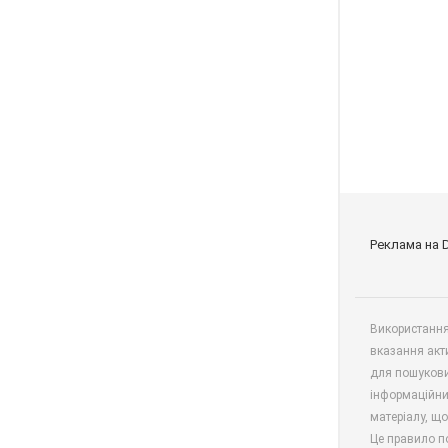
Реклама на 
Використання 
вказання акт
для пошукови
інформаційни
матеріалу, що
Це правило п