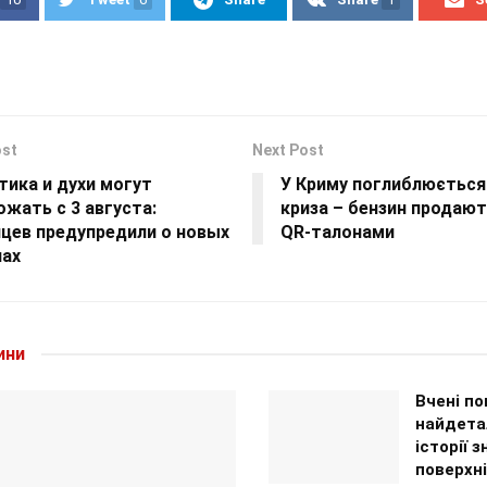
ost
Next Post
тика и духи могут
У Криму поглиблюється
жать с 3 августа:
криза – бензин продают
нцев предупредили о новых
QR-талонами
лах
ини
Вчені по
найдета
історії з
поверхн