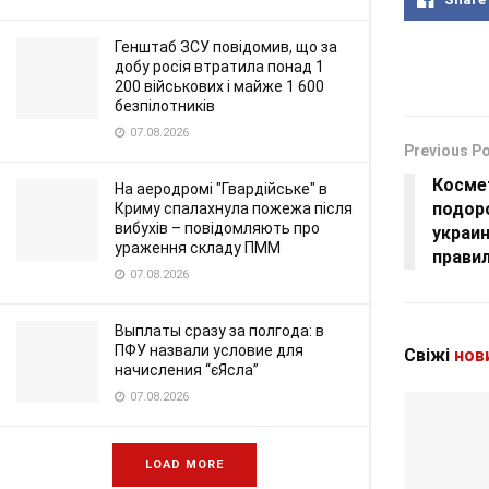
Генштаб ЗСУ повідомив, що за
добу росія втратила понад 1
200 військових і майже 1 600
безпілотників
07.08.2026
Previous P
Косме
На аеродромі "Гвардійське" в
подоро
Криму спалахнула пожежа після
вибухів – повідомляють про
украи
ураження складу ПММ
прави
07.08.2026
Выплаты сразу за полгода: в
ПФУ назвали условие для
Свіжі
нов
начисления “єЯсла”
07.08.2026
LOAD MORE