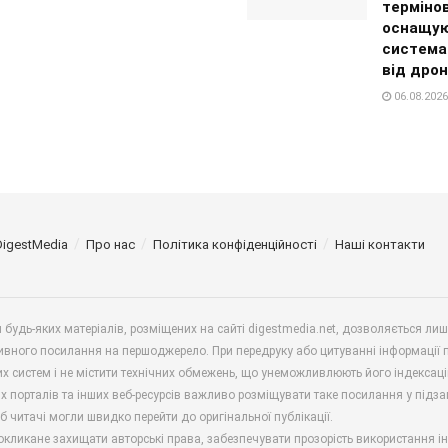
терміно
оснащу
система
від дрон
06.08.2026
DigestMedia
Про нас
Політика конфіденційності
Наші контакти
будь-яких матеріалів, розміщених на сайті digestmedia.net, дозволяється ли
ивного посилання на першоджерело. При передруку або цитуванні інформації 
х систем і не містити технічних обмежень, що унеможливлюють його індексаці
х порталів та інших веб-ресурсів важливо розміщувати таке посилання у підз
б читачі могли швидко перейти до оригінальної публікації.
окликане захищати авторські права, забезпечувати прозорість використання і