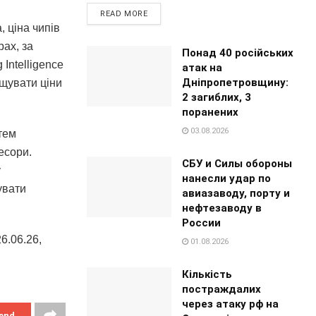
READ MORE
, ціна чипів
ах, за
Понад 40 російських
Intelligence
атак на
Дніпропетровщину:
ищувати ціни
2 загиблих, 3
поранених
03.08.2026
тем
есори.
СБУ и Силы обороны
у
нанесли удар по
увати
авиазаводу, порту и
нефтезаводу в
России
6.06.26,
01.08.2026
Кількість
постраждалих
через атаку рф на
end