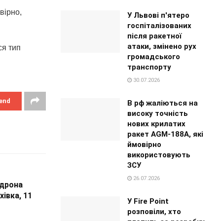
вірно,
У Львові п'ятеро
госпіталізованих
після ракетної
атаки, змінено рух
ся тип
громадського
транспорту
30.07.2026
end
В рф жаліються на
високу точність
нових крилатих
ракет AGM-188A, які
ймовірно
використовують
ЗСУ
26.07.2026
 дрона
івка, 11
У Fire Point
розповіли, хто