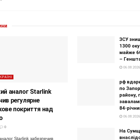
ини
ЗСУ зни
1300 оку
майже 6
– Геншт
06.08.2026
КРАЇНІ
рф вдар
по Запор
ий аналог Starlink
району, 
чив регулярне
завалам
кове покриття над
84-річни
ю
06.08.2026
0
На Сумщ
внаслід
аналог Starlink забезпечив