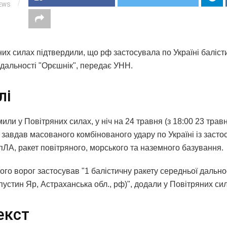
IEWS
их силах підтвердили, що рф застосувала по Україні баліст
 дальності "Орєшнік", передає УНН.
лі
или у Повітряних силах, у ніч на 24 травня (з 18:00 23 травн
 завдав масованого комбінованого удару по Україні із заст
пЛА, ракет повітряного, морського та наземного базування.
го ворог застосував "1 балістичну ракету середньої дально
пустин Яр, Астраханська обл., рф)", додали у Повітряних си
екст