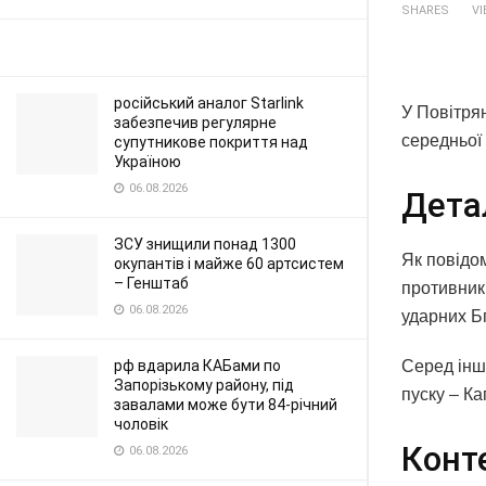
SHARES
V
російський аналог Starlink
У Повітрян
забезпечив регулярне
середньої
супутникове покриття над
Україною
06.08.2026
Дета
ЗСУ знищили понад 1300
Як повідом
окупантів і майже 60 артсистем
– Генштаб
противник
06.08.2026
ударних Б
Серед іншо
рф вдарила КАБами по
Запорізькому району, під
пуску – Ка
завалами може бути 84-річний
чоловік
Конт
06.08.2026