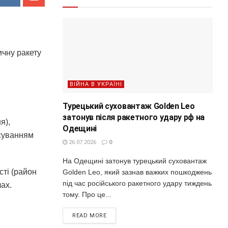
ичну ракету
ВІЙНА В УКРАЇНІ
Турецький суховантаж Golden Leo
затонув після ракетного удару рф на
я),
Одещині
осуванням
26.07.2026
0
На Одещині затонув турецький суховантаж
сті (район
Golden Leo, який зазнав важких пошкоджень
під час російського ракетного удару тиждень
лах.
тому. Про це...
READ MORE