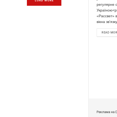
LOAD MORE
регулярне 
Україною<p
«Рассвет» в
вікна зв'язк
READ MO
Реклама на 