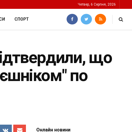
Четвер, 6 Серпня, 2026
СИ
СПОРТ
підтвердили, що
рєшніком" по
Онлайн новини