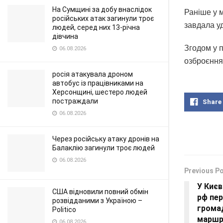
На Сумщині за добу внаслідок
Раніше у 
російських атак загинули троє
завдала у
людей, серед них 13-річна
дівчина
Згодом у п
06.08.2026
озброєння,
росія атакувала дроном
автобус із працівниками на
Херсонщині, шестеро людей
постраждали
Share
06.08.2026
Через російську атаку дронів на
Балаклію загинули троє людей
06.08.2026
Previous P
У Києв
США відновили повний обмін
рф пер
розвідданими з Україною –
грома
Politico
маршр
06.08.2026