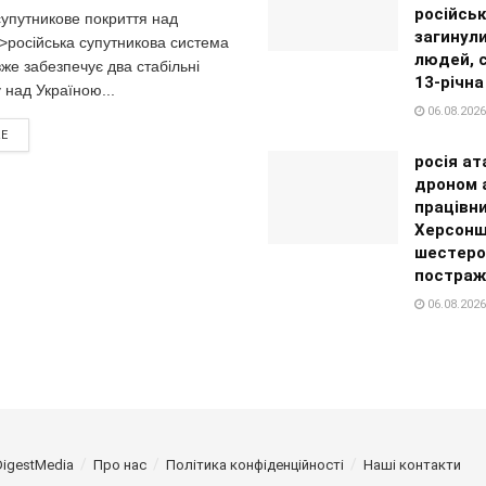
російськ
супутникове покриття над
загинул
>російська супутникова система
людей, 
же забезпечує два стабільні
13-річна
у над Україною...
06.08.2026
RE
росія ат
дроном а
працівн
Херсонщ
шестеро
постраж
06.08.2026
DigestMedia
Про нас
Політика конфіденційності
Наші контакти