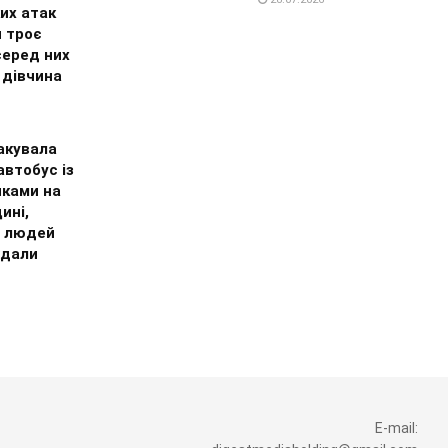
их атак
и троє
серед них
 дівчина
акувала
втобус із
иками на
ині,
 людей
дали
E-mail: