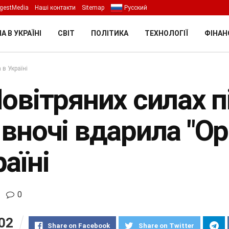
gestMedia
Наші контакти
Sitemap
Русский
А В УКРАЇНІ
СВІТ
ПОЛІТИКА
ТЕХНОЛОГІЇ
ФІНАН
 в Україні
Повітряних силах 
 вночі вдарила "О
аїні
0
02
Share on Facebook
Share on Twitter