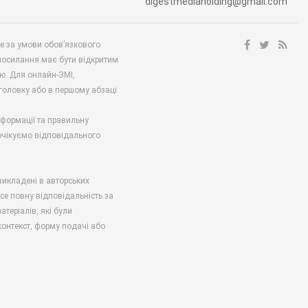
digestmediaholding@gmail.com
ше за умови обов’язкового
посилання має бути відкритим
ю. Для онлайн-ЗМІ,
аголовку або в першому абзаці
нформації та правильну
 очікуємо відповідального
викладені в авторських
есе повну відповідальність за
атеріалів, які були
онтекст, форму подачі або