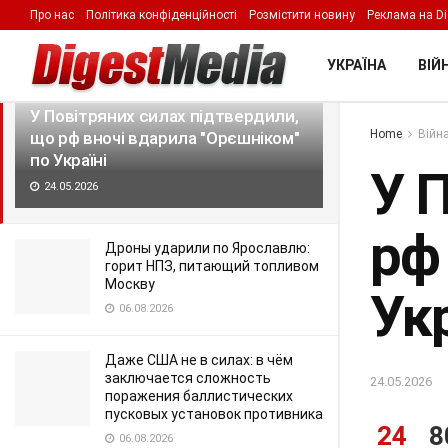
Про нас
Політика конфіденційності
Розмістити новину
Реклама на Di
LATEST
TRENDING
Filter
УКРАЇНА
ВІЙН
У Повітряних силах підтвердили,
Home
Війна
що рф вночі вдарила "Орєшніком"
по Україні
У 
24.05.2026
рф
Дроны ударили по Ярославлю:
горит НПЗ, питающий топливом
Москву
Укр
06.08.2026
Даже США не в силах: в чём
заключается сложность
24.05.2026
поражения баллистических
пусковых установок противника
24
8
06.08.2026