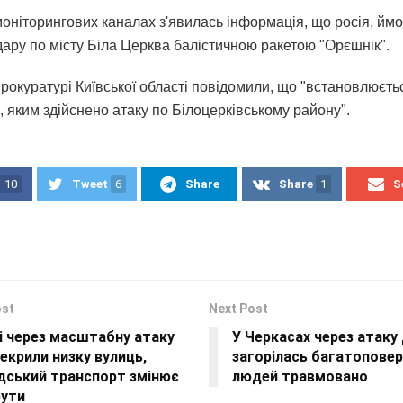
моніторингових каналах з'явилась інформація, що росія, ймо
дару по місту Біла Церква балістичною ракетою "Орєшнік".
рокуратурі Київської області повідомили, що "встановлюєть
 яким здійснено атаку по Білоцерківському району".
10
Tweet
6
Share
Share
1
S
ost
Next Post
і через масштабну атаку
У Черкасах через атаку
екрили низку вулиць,
загорілась багатоповерх
дський транспорт змінює
людей травмовано
ути