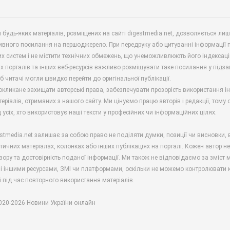
будь-яких матеріалів, розміщених на сайті digestmedia.net, дозволяється ли
ивного посилання на першоджерело. При передруку або цитуванні інформації 
х систем і не містити технічних обмежень, що унеможливлюють його індексаці
х порталів та інших веб-ресурсів важливо розміщувати таке посилання у підз
б читачі могли швидко перейти до оригінальної публікації.
окликане захищати авторські права, забезпечувати прозорість використання і
еріалів, отриманих з нашого сайту. Ми цінуємо працю авторів і редакції, тому
 усіх, хто використовує наші тексти у професійних чи інформаційних цілях.
stmedia.net залишає за собою право не поділяти думки, позиції чи висновки, 
ітичних матеріалах, колонках або інших публікаціях на порталі. Кожен автор н
зору та достовірність поданої інформації. Ми також не відповідаємо за зміст м
і іншими ресурсами, ЗМІ чи платформами, оскільки не можемо контролювати к
і під час повторного використання матеріалів.
2020-2026 Новини України онлайн