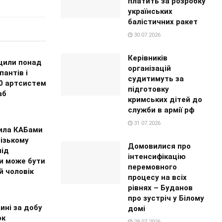
платить за розробку
українських
балістичних ракет
30.07.2026
Керівників
щили понад
організацій
пантів і
судитимуть за
0 артсистем
підготовку
аб
кримських дітей до
служби в армії рф
31.07.2026
ила КАБами
ізькому
Домовилися про
під
інтенсифікацію
и може бути
перемовного
й чоловік
процесу на всіх
рівнях – Буданов
про зустріч у Білому
ині за добу
домі
ок
28.07.2026