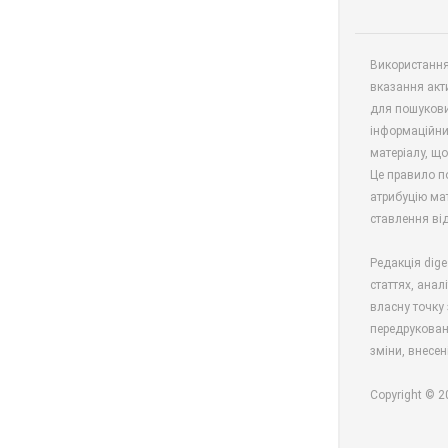
Використання 
вказання акт
для пошукови
інформаційни
матеріалу, що
Це правило п
атрибуцію мат
ставлення від
Редакція dige
статтях, анал
власну точку 
передрукован
зміни, внесен
Copyright © 