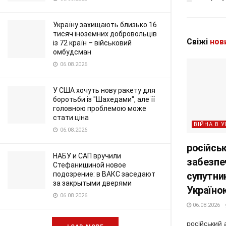
Україну захищають близько 16
тисяч іноземних добровольців
Свіжі
нов
із 72 країн – військовий
омбудсман
06.08.2026
У США хочуть нову ракету для
боротьби із "Шахедами", але її
головною проблемою може
стати ціна
ВІЙНА В У
06.08.2026
російськ
НАБУ и САП вручили
забезпе
Стефанишиной новое
супутни
подозрение: в ВАКС заседают
за закрытыми дверями
Україно
06.08.2026
06.08.2026
російський 