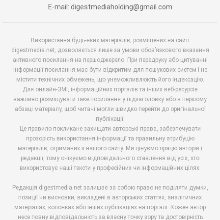
E-mail: digestmediaholding@gmail.com
Використання будь-яких матеріалів, розміщених на сайті
digestmedia.net, дозволяється лише за умови обов’язкового вказання
активного посилання на першоджерело. При передруку або цитуванні
інформації посилання має бути відкритим для пошукових систем і не
містити технічних обмежень, що унеможливлюють його індексацію.
Для онлайн-ЗМІ, інформаційних порталів та інших веб-ресурсів
важливо розміщувати таке посилання у підзаголовку або в першому
абзаці матеріалу, щоб читачі могли швидко перейти до оригінальної
публікації.
Це правило покликане захищати авторські права, забезпечувати
прозорість використання інформації та правильну атрибуцію
матеріалів, отриманих з нашого сайту. Ми цінуємо працю авторів і
редакції, тому очікуємо відповідального ставлення від усіх, хто
використовує наші тексти у професійних чи інформаційних цілях.
Редакція digestmedia.net залишає за собою право не поділяти думки,
позиції чи висновки, викладені в авторських статтях, аналітичних
матеріалах, колонках або інших публікаціях на порталі. Кожен автор
несе повну відповідальність за власну точку зору та достовірність