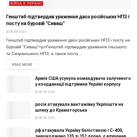
ВІЙНА В УКРАЇНІ
Генштаб підтвердив ураження двох російських НПЗ і
посту на буровій "Сиваш"
08.08.2026
Генштаб підтвердив ураження двох російських НПЗ і посту на
буровій "Сиваш"<p>Генштаб підтвердив ураження Ільського
та Сизранського НПЗ, а також посту...
READ MORE
Армія США усунула командувача залученого
у координації підтримки Україні корпусу
08.08.2026
росія атакувала вантажівку Укрпошти на
шляху до Краматорська
08.08.2026
рф атакувала Україну балістикою і С-400,
знешкоджено 135 зі 151 дрона, є влучання