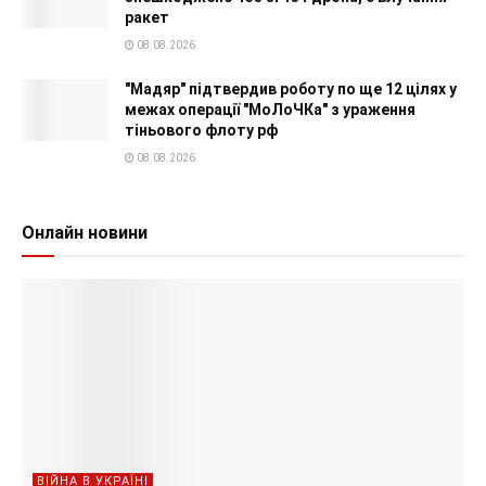
ракет
08.08.2026
"Мадяр" підтвердив роботу по ще 12 цілях у
межах операції "МоЛоЧКа" з ураження
тіньового флоту рф
08.08.2026
Онлайн новини
ВІЙНА В УКРАЇНІ