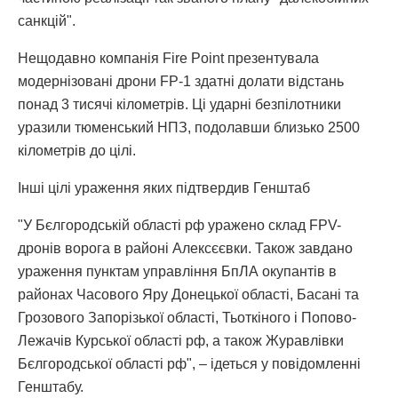
санкцій".
Нещодавно компанія Fire Point презентувала
модернізовані дрони FP-1 здатні долати відстань
понад 3 тисячі кілометрів. Ці ударні безпілотники
уразили тюменський НПЗ, подолавши близько 2500
кілометрів до цілі.
Інші цілі ураження яких підтвердив Генштаб
"У Бєлгородській області рф уражено склад FPV-
дронів ворога в районі Алексєєвки. Також завдано
ураження пунктам управління БпЛА окупантів в
районах Часового Яру Донецької області, Басані та
Грозового Запорізької області, Тьоткіного і Попово-
Лежачів Курської області рф, а також Журавлівки
Бєлгородської області рф", – ідеться у повідомленні
Генштабу.