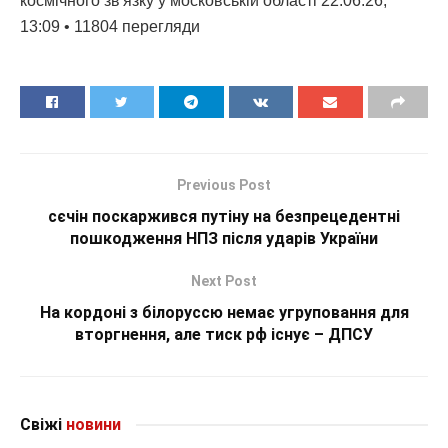
космічного зв'язку у московській області 22.06.26,
13:09 • 11804 перегляди
Previous Post
сєчін поскаржився путіну на безпрецедентні
пошкодження НПЗ після ударів України
Next Post
На кордоні з білоруссю немає угруповання для
вторгнення, але тиск рф існує – ДПСУ
Свіжі
новини