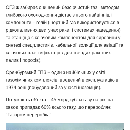
ОГЗ ж забирає очищений безсірчистий газ і методом
глибокого охолодження дістає з нього найцінніші
компоненти – гелій (інертний газ використовується в
рідкопаливних двигунах ракет і системах наведення)
та етан (що є ключовим компонентом для сировини у
синтезі спецпластиків, кабельної ізоляції для авіації та
ключових пластифікаторів для твердих ракетних
палив і порохів).
Оренбурзький ГПЗ – один з найбільших у світі
газохімічних комплексів, введений в експлуатацію в
1974 році (побудований за участі іноземців).
Потужність об'єкта – 45 млрд куб. м газу на рік; на
завод припадає 60% всього газу, що переробляє
"Газпром переробка".