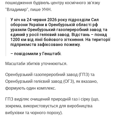
пошкодження будівель центру космічного зв'язку
"Владимир", пише УНН.
У ніч на 24 червня 2026 року підрозділи Сил
оборони України в Оренбурзькій області рф
уразили Оренбурзький газопереробний завод та
єдиний у росії гелієвий завод. Відстань – понад
1200 км від лінії бойового зіткнення. На території
підприємств зафіксовано пожежу.
– повідомили у Генштабі.
Масштаби збитків уточнюються.
Оренбурзький газопереробний завод (ГПЗ) та
Оренбурзький гелієвий завод (ОГЗ), як вказано,
формують один комплекс.
ГПЗ виділяє очищений природній газ і сірку (що,
зокрема, використовується для виробництва
вибухівки та чорного пороху).