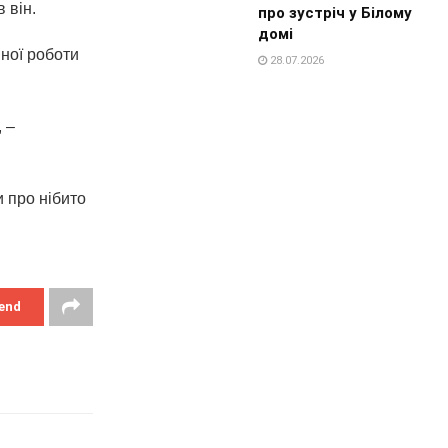
 він.
про зустріч у Білому
домі
мної роботи
28.07.2026
 –
 про нібито
end