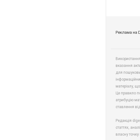
Реклама на 
Використання 
вказання акт
для пошукови
інформаційни
матеріалу, що
Це правило п
атрибуцію мат
ставлення від
Редакція dige
статтях, анал
власну точку 