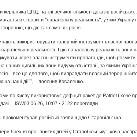
 керівника ЦПД, на тлі великої кількості доказів російських
магається створити "паралельну реальність", у якій Україну
стороною, що діє так само, як росія.
инають використовувати головний інструмент власної пропа
 паралельної реальності. І цю паралельну реальність вони 
жувати через власні інструменти пропаганди, щоб розмити 
на наших цивільних вони видумують історії, за якими Україна
осія. І все це для того, щоб виправдати власний терор нібит
ю на наші дії"", – пояснив Коваленко.
ами по Києву використовує дефіцит ракет до Patriot і хоче 
дачі – ISW03.06.26, 10:07 • 2122 перегляди
н прокоментував російські заяви щодо Старобільська.
опери брехня про "вбитих дітей у Старобільську", хоча наспр