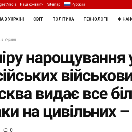
gestMedia
Наші контакти
Sitemap
Русский
А В УКРАЇНІ
СВІТ
ПОЛІТИКА
ТЕХНОЛОГІЇ
ФІНАН
 в Україні
міру нарощування 
ійських військови
сква видає все бі
аки на цивільних 
0