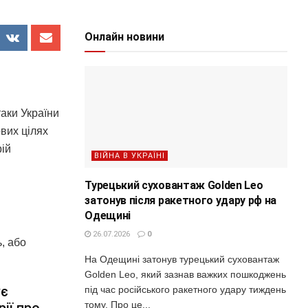
Онлайн новини
аки України
ових цілях
рій
ВІЙНА В УКРАЇНІ
Турецький суховантаж Golden Leo
затонув після ракетного удару рф на
Одещині
26.07.2026
0
, або
На Одещині затонув турецький суховантаж
Golden Leo, який зазнав важких пошкоджень
ує
під час російського ракетного удару тиждень
тому. Про це...
ії про