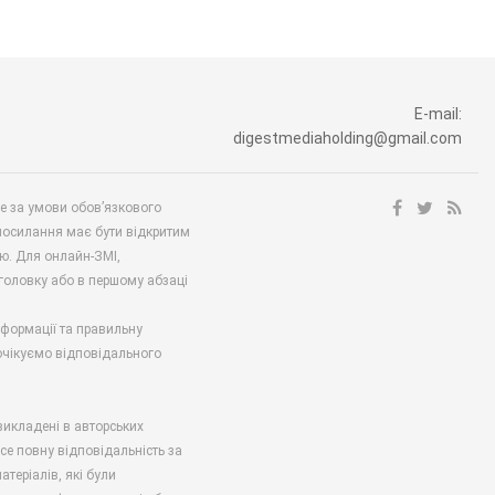
E-mail:
digestmediaholding@gmail.com
ше за умови обов’язкового
посилання має бути відкритим
ю. Для онлайн-ЗМІ,
аголовку або в першому абзаці
нформації та правильну
 очікуємо відповідального
викладені в авторських
есе повну відповідальність за
атеріалів, які були