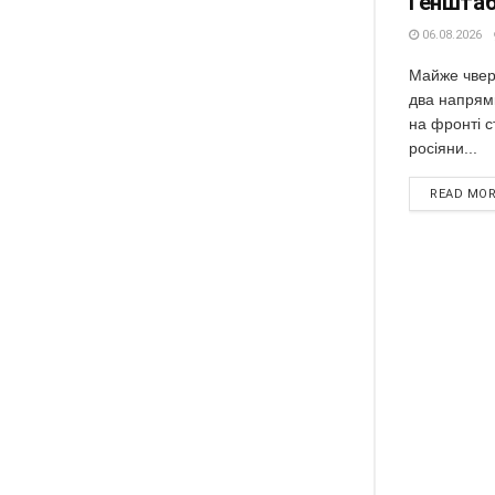
Геншта
06.08.2026
Майже чвер
два напрям
на фронті с
росіяни...
READ MO