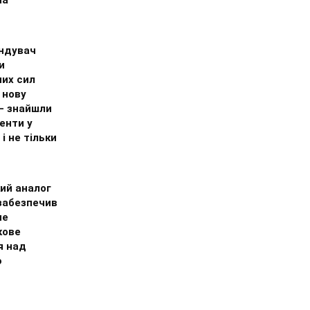
ндувач
и
них сил
 нову
 – знайшли
енти у
 і не тільки
ий аналог
 забезпечив
не
кове
я над
ю