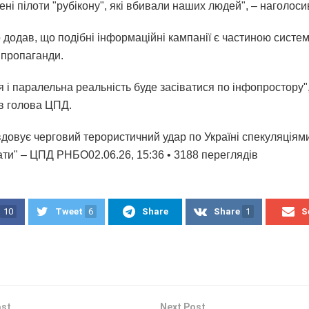
ні пілоти "рубікону", які вбивали наших людей", – наголосив
 додав, що подібні інформаційні кампанії є частиною систе
 пропаганди.
 і паралельна реальність буде засіватися по інфопростору",
в голова ЦПД.
довує черговий терористичний удар по Україні спекуляціями
ати" – ЦПД РНБО02.06.26, 15:36 • 3188 переглядiв
10
Tweet
6
Share
Share
1
S
ost
Next Post