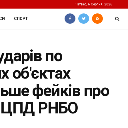
Четвер, 6 Серпня, 2026
СИ
СПОРТ
ударів по
х об'єктах
льше фейків про
– ЦПД РНБО