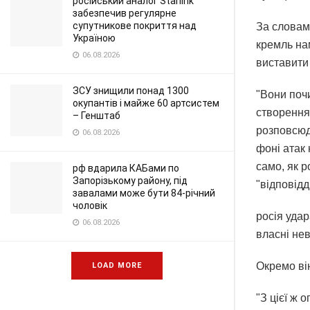
російський аналог Starlink
забезпечив регулярне
супутникове покриття над
За словами
Україною
кремль на
06.08.2026
виставити 
ЗСУ знищили понад 1300
"Вони поч
окупантів і майже 60 артсистем
створення
– Генштаб
розповсюд
06.08.2026
фоні атак 
само, як р
рф вдарила КАБами по
Запорізькому району, під
"відповідд
завалами може бути 84-річний
чоловік
росія удар
06.08.2026
власні нев
Окремо ві
LOAD MORE
"З цієї ж 