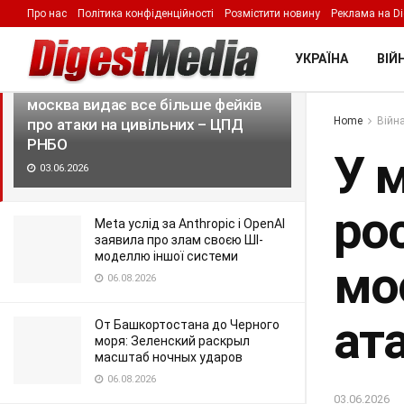
Про нас
Політика конфіденційності
Розмістити новину
Реклама на Di
LATEST
TRENDING
Filter
УКРАЇНА
ВІЙН
У міру нарощування ударів по
російських військових об'єктах
москва видає все більше фейків
Home
Війна
про атаки на цивільних – ЦПД
РНБО
У 
03.06.2026
рос
Meta услід за Anthropic і OpenAI
заявила про злам своєю ШІ-
моделлю іншої системи
мо
06.08.2026
ат
От Башкортостана до Черного
моря: Зеленский раскрыл
масштаб ночных ударов
06.08.2026
03.06.2026