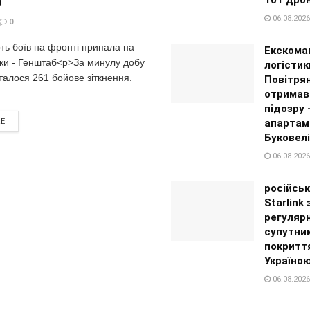
б
06.08.2026
0
ть боїв на фронті припала на
Екскома
ки - Генштаб<p>За минулу добу
логістик
талося 261 бойове зіткнення.
Повітря
отримав
підозру
апартам
RE
Буковелі
06.08.2026
російськ
Starlink
регуляр
супутни
покритт
Україно
06.08.2026