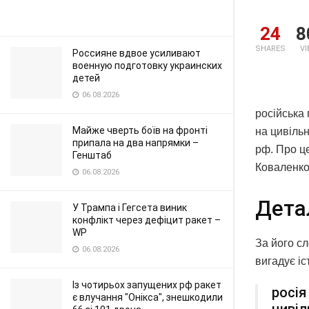
24
8
SHARES
V
Россияне вдвое усиливают
военную подготовку украинских
детей
06.08.2026
російська
Майже чверть боїв на фронті
на цивільн
припала на два напрямки –
рф. Про ц
Генштаб
Коваленко
06.08.2026
Дета
У Трампа і Гегсета виник
конфлікт через дефіцит ракет –
WP
За його сл
06.08.2026
вигадує іс
Із чотирьох запущених рф ракет
росія
є влучання "Онікса", знешкодили
цивіл