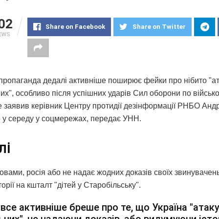
02
Share on Facebook
Share on Twitter
IEWS
 пропаганда дедалі активніше поширює фейки про нібито "ат
их", особливо після успішних ударів Сил оборони по військ
е заявив керівник Центру протидії дезінформації РНБО Анд
 у середу у соцмережах, передає УНН.
лі
овами, росія або не надає жодних доказів своїх звинувачень
торії на кшталт "дітей у Старобільську".
 все активніше бреше про те, що Україна "атак
ьних", не надаючи доказів, або видумуючи істор