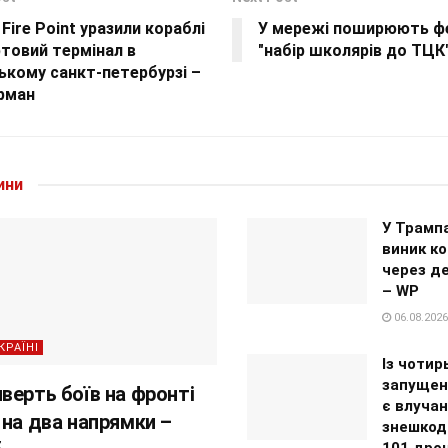
Fire Point уразили кораблі
У мережі поширюють ф
товий термінал в
"набір школярів до ТЦК
ькому санкт-петербурзі –
рман
ини
У Трампа
виник ко
через д
– WP
06.08.2026
КРАЇНІ
Із чотир
запущен
верть боїв на фронті
є влучан
 на два напрямки –
знешкоди
101 дро