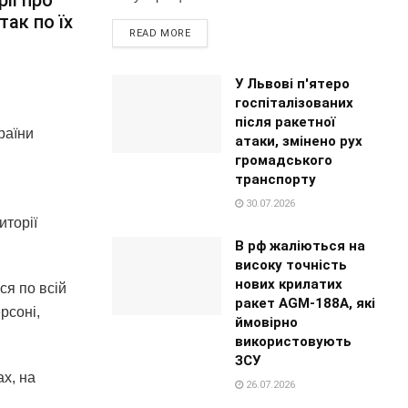
так по їх
READ MORE
У Львові п'ятеро
госпіталізованих
після ракетної
раїни
атаки, змінено рух
громадського
транспорту
30.07.2026
иторії
В рф жаліються на
високу точність
нових крилатих
ся по всій
ракет AGM-188A, які
ерсоні,
ймовірно
використовують
ЗСУ
х, на
26.07.2026