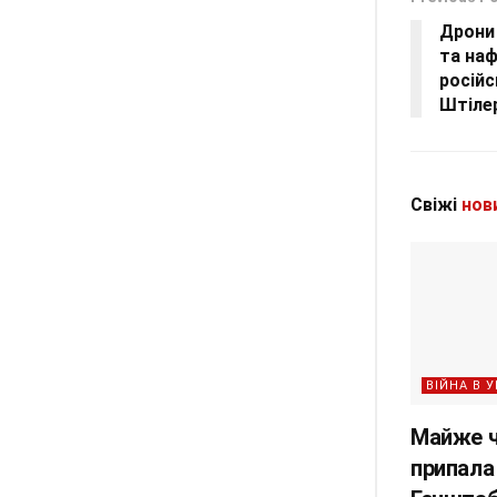
Дрони 
та наф
російс
Штіле
Свіжі
нов
ВІЙНА В У
Майже ч
припала