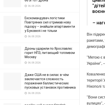
66 зі 101 дрона
"діте
06.08.2026
воєнн
Екскомандувач логістики
– наг
Повітряних сил отримав нову
підозру – знайшли апартаменти
у Буковелі і не тільки
Він підкр
06.08.2026
ракетами,
демографі
Дроны ударили по Ярославлю:
горит НПЗ, питающий топливом
Москву
"Метою є в
06.08.2026
України", 
Коваленко 
Даже США не в силах: в чём
заключается сложность
території 
поражения баллистических
Нікополі т
пусковых установок противника
06.08.2026
"Вони сис
вулицях", 