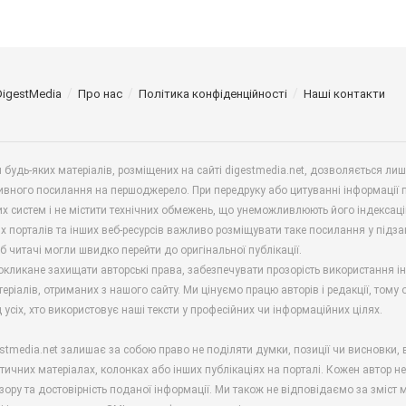
DigestMedia
Про нас
Політика конфіденційності
Наші контакти
будь-яких матеріалів, розміщених на сайті digestmedia.net, дозволяється ли
ивного посилання на першоджерело. При передруку або цитуванні інформації 
х систем і не містити технічних обмежень, що унеможливлюють його індексаці
х порталів та інших веб-ресурсів важливо розміщувати таке посилання у підз
б читачі могли швидко перейти до оригінальної публікації.
окликане захищати авторські права, забезпечувати прозорість використання і
еріалів, отриманих з нашого сайту. Ми цінуємо працю авторів і редакції, тому
 усіх, хто використовує наші тексти у професійних чи інформаційних цілях.
stmedia.net залишає за собою право не поділяти думки, позиції чи висновки, 
ітичних матеріалах, колонках або інших публікаціях на порталі. Кожен автор н
зору та достовірність поданої інформації. Ми також не відповідаємо за зміст м