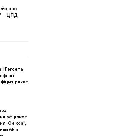
ейк про
" – ЦПД
 і Гегсета
нфлікт
ефіцит ракет
ьох
их рф ракет
ня "Онікса",
ли 66 зі
на