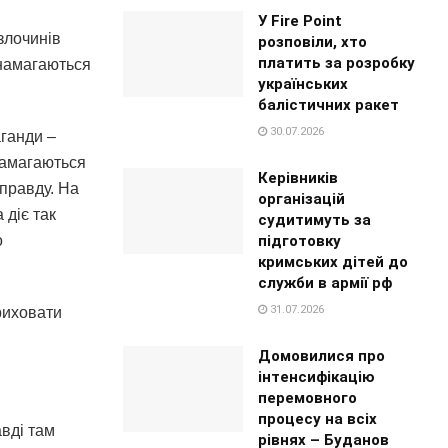
У Fire Point
 злочинів
розповіли, хто
платить за розробку
 намагаються
українських
балістичних ракет
30.07.2026
ганди –
намагаються
Керівників
правду. На
організацій
 діє так
судитимуть за
підготовку
о
кримських дітей до
служби в армії рф
31.07.2026
приховати
Домовилися про
інтенсифікацію
перемовного
процесу на всіх
авді там
рівнях – Буданов