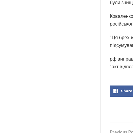
були знище
Коваленко
російської
"Ця брехня
підсумува
рф виправ
"акт відпл
Share
Previous P