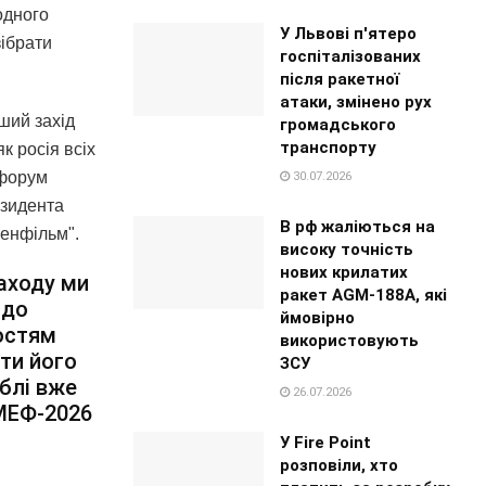
одного
У Львові п'ятеро
зібрати
госпіталізованих
після ракетної
атаки, змінено рух
ший захід
громадського
транспорту
к росія всіх
 форум
30.07.2026
езидента
В рф жаліються на
Ленфільм".
високу точність
нових крилатих
заходу ми
ракет AGM-188A, які
 до
ймовірно
гостям
використовують
сти його
ЗСУ
блі вже
26.07.2026
ПМЕФ-2026
У Fire Point
розповіли, хто