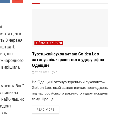
ї
жати цілі в
сть 3 червня
ВІЙНА В УКРАЇНІ
нштадті.
Турецький суховантаж Golden Leo
вив, що
затонув після ракетного удару рф на
міжнародного
Одещині
і вирішила
26.07.2026
0
На Одещині затонув турецький суховантаж
с масштабної
Golden Leo, який зазнав важких пошкоджень
у виникла
під час російського ракетного удару тиждень
тому. Про це...
з найбільших
зидент
READ MORE
ів на