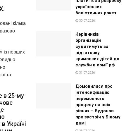
платить за розробку
українських
Х.
балістичних ракет
30.07.2026
овані кілька
оразово
Керівників
організацій
судитимуть за
м із перших
підготовку
кримських дітей до
чевидно
служби в армії рф
вно
31.07.2026
ої та
Домовилися про
інтенсифікацію
е в 25-му
перемовного
ючове
процесу на всіх
це
рівнях – Буданов
ою
про зустріч у Білому
 в Україні
домі
му ми
28.07.2026