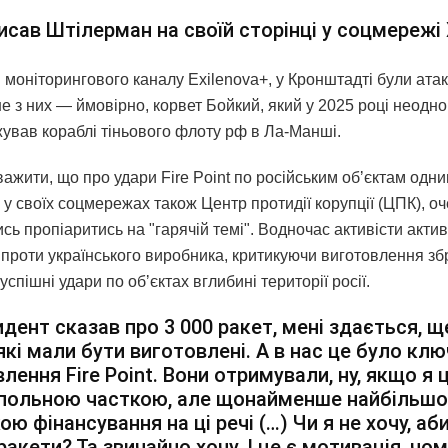
исав Штілерман на своїй сторінці у соцмережі 
моніторингового каналу Exilenova+, у Кронштадті були атак
е з них — ймовірно, корвет Бойкий, який у 2025 році неодн
ував кораблі тіньового флоту рф в Ла-Манші.
ажити, що про удари Fire Point по російським обʼєктам одни
 у своїх соцмережах також Центр протидії корупції (ЦПК), о
ь пропіаритись на "гарячій темі". Водночас активісти акти
проти українського виробника, критикуючи виготовлення збр
успішні удари по обʼєктах вглибині території росії.
дент сказав про 3 000 ракет, мені здається, щ
 які мали бути виготовлені. А в нас це було кл
лення Fire Point. Вони отримували, ну, якщо я 
польною часткою, але щонайменше найбільш
ою фінансування на ці речі (…) Чи я не хочу, аби
ракети? Та звичайно хочу. І це є мотивація, чо