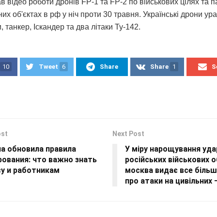
в відео роботи дронів FP-1 та FP-2 по військових цілях та 
их об'єктах в рф у ніч проти 30 травня. Українські дрони ур
 танкер, Іскандер та два літаки Ту-142.
10
Tweet
6
Share
Share
1
S
ost
Next Post
на обновила правила
У міру нарощування уда
рования: что важно знать
російських військових о
су и работникам
москва видає все більш
про атаки на цивільних