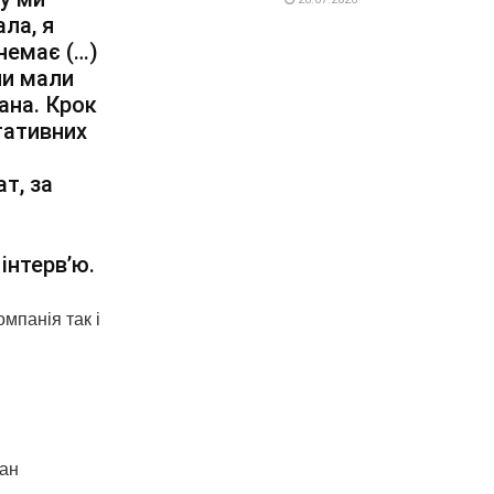
ла, я
немає (…)
ни мали
мана. Крок
ьтативних
ат, за
інтервʼю.
омпанія так і
ман