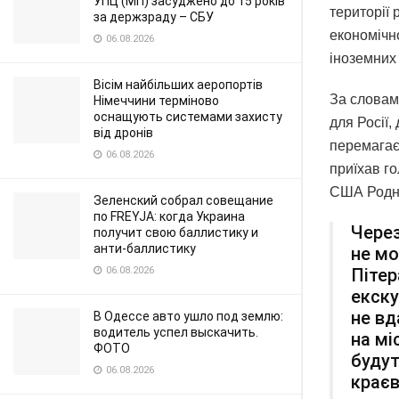
УПЦ (МП) засуджено до 15 років
території 
за держзраду – СБУ
економічн
06.08.2026
іноземних 
Вісім найбільших аеропортів
За словам
Німеччини терміново
оснащують системами захисту
для Росії,
від дронів
перемагає
06.08.2026
приїхав го
США Родні
Зеленский собрал совещание
по FREYJA: когда Украина
Через
получит свою баллистику и
анти-баллистику
не мо
06.08.2026
Пітер
екску
не вд
В Одессе авто ушло под землю:
водитель успел выскачить.
на мі
ФОТО
буду
06.08.2026
крає