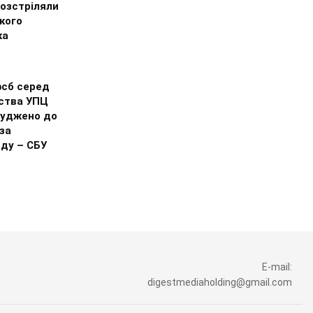
розстріляли
кого
ка
фсб серед
ства УПЦ
суджено до
 за
ду – СБУ
E-mail:
digestmediaholding@gmail.com