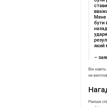
стави
вважа
Мене 
бути 
назад
удари
резул
який 
– зая
Він навіть
не вигото
Нага
Раніше сп