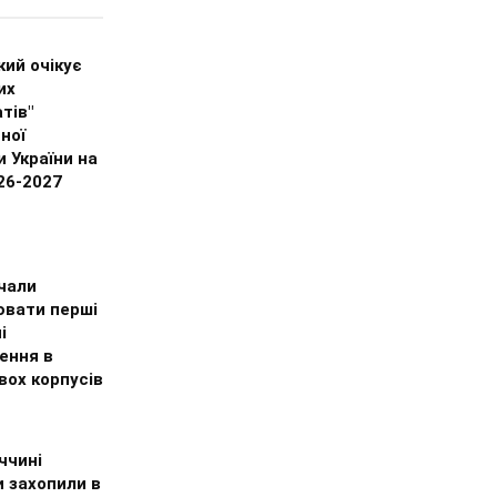
ий очікує
их
тів"
ної
 України на
26-2027
чали
вати перші
і
ення в
вох корпусів
ччині
 захопили в