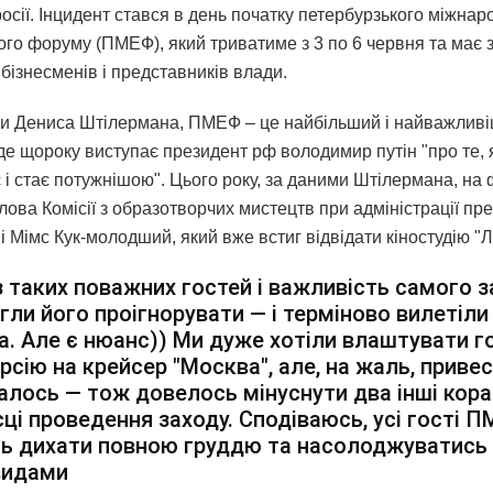
росії. Інцидент стався в день початку петербурзького міжнар
ого форуму (ПМЕФ), який триватиме з 3 по 6 червня та має 
бізнесменів і представників влади.
и Дениса Штілермана, ПМЕФ – це найбільший і найважливі
 де щороку виступає президент рф володимир путін "про те, я
 і стає потужнішою". Цього року, за даними Штілермана, на
лова Комісії з образотворчих мистецтв при адміністрації пр
 Мімс Кук-молодший, який вже встиг відвідати кіностудію "
 таких поважних гостей і важливість самого 
гли його проігнорувати — і терміново вилетіли
а. Але є нюанс)) Ми дуже хотіли влаштувати 
рсію на крейсер "Москва", але, на жаль, приве
алось — тож довелось мінуснути два інші кора
сці проведення заходу. Сподіваюсь, усі гості 
ть дихати повною груддю та насолоджуватись
видами