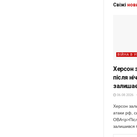
Свіжі
нов
ВІЙНА В У
Херсон 
після ні
залишає
06.08.2026
Херсон зали
атаки рф, с
ОВА<p>Після
залишився б