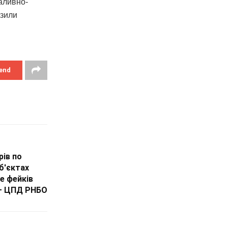
паливно-
азили
end
рів по
б'єктах
е фейків
 – ЦПД РНБО