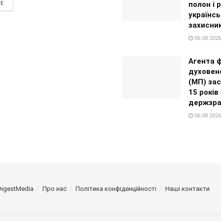
полон і 
RE
українсь
захисни
06.08.2026
Агента 
духовен
(МП) за
15 років
держзра
06.08.2026
DigestMedia
Про нас
Політика конфіденційності
Наші контакти