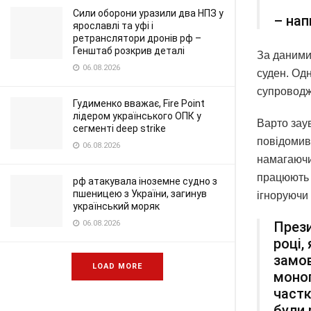
Сили оборони уразили два НПЗ у
– нап
ярославлі та уфі і
ретранслятори дронів рф –
Генштаб розкрив деталі
За даними 
06.08.2026
суден. Одн
супроводж
Гудименко вважає, Fire Point
лідером українського ОПК у
Варто заув
сегменті deep strike
повідомив
06.08.2026
намагаючис
працюють 
рф атакувала іноземне судно з
пшеницею з України, загинув
ігноруючи 
український моряк
06.08.2026
Прези
році,
замов
LOAD MORE
моно
частк
були 