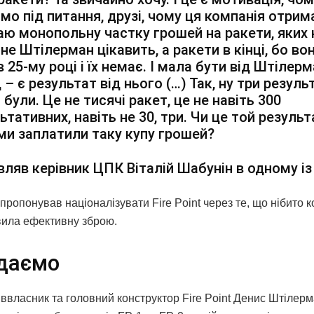
мо під питання, друзі, чому ця компанія отрима
ю монопольну частку грошей на ракети, яких 
не Штілерман цікавить, а ракети в кінці, бо во
в 25-му році і їх немає. І мала бути від Штілер
 – є результат від нього (…) Так, ну три резул
 були. Це не тисячі ракет, це не навіть 300
ьтативних, навіть не 30, три. Чи це той результ
ми заплатили таку купу грошей?
вляв керівник ЦПК Віталій Шабунін в одному із 
 пропонував націоналізувати Fire Point через те, що нібито к
вила ефективну зброю.
даємо
іввласник та головний конструктор Fire Point Денис Штілер