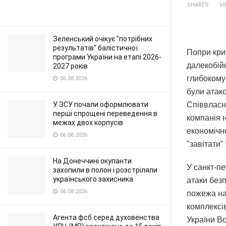
SHARES
V
Зеленський очікує "потрібних
результатів" балістичної
Попри крит
програми України на етапі 2026-
далекобійн
2027 років
глибокому 
06.08.2026
були атако
У ЗСУ почали оформлювати
Співвласн
перші спрощені переведення в
компанія 
межах двох корпусів
економічн
06.08.2026
"завітати
На Донеччині окупанти
У санкт-п
захопили в полон і розстріляли
українського захисника
атаки без
06.08.2026
пожежа на
комплексів
Агента фсб серед духовенства
України В