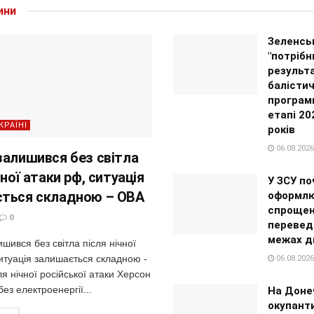
ини
Зеленськ
"потрібн
результа
балістич
програми
етапі 20
КРАЇНІ
років
06.08.2026
залишився без світла
чної атаки рф, ситуація
У ЗСУ по
ться складною – ОВА
оформлю
спрощен
0
перевед
межах д
шився без світла після нічної
итуація залишається складною -
06.08.2026
 нічної російської атаки Херсон
ез електроенергії...
На Доне
окупанти