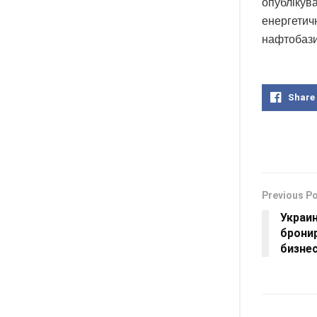
опублікува
енергетичн
нафтобази,
Share
Previous P
Украи
брони
бизне