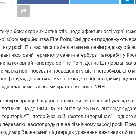
IEWS
ику з боку окремих активістів щодо ефективності українсько
ої зброї виробництва Fire Point, їхні дрони продовжують вра
тилу росії. Під час масштабної атаки на ленінградську обла
вані нафтовий термінал у санкт-петербурзі та кораблі у Кро
ик та головний конструктор Fire Point Денис Штілерман зая
не могла проігнорувати проведення у місті петербурзького 
ого форуму, де виступатиме президент рф володимир путін 
" туди власними засобами ураження, пише УНН.
етербурзі вранці 3 червня пролунали численні вибухи під ча
пілотників. За даними OSINT-аналізу ASTRA, внаслідок удар
 території АТ "петербурзький нафтовий термінал" – одного 
 перевалки нафтопродуктів на північному заході росії. Пре
олодимир Зеленський підтвердив ураження важливих об’єкт