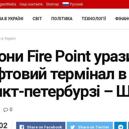
gestMedia
Наші контакти
Sitemap
Русский
А В УКРАЇНІ
СВІТ
ПОЛІТИКА
ТЕХНОЛОГІЇ
ФІНАН
 в Україні
ни Fire Point ураз
фтовий термінал в
нкт-петербурзі – 
0
02
Share on Facebook
Share on Twitter