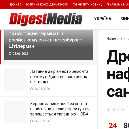
Про нас
Політика конфіденційності
Розмістити новину
Реклама на Di
LATEST
TRENDING
Filter
УКРАЇНА
ВІЙН
Дрони Fire Point уразили кораблі
та нафтовий термінал в
Home
Війна
російському санкт-петербурзі –
Штілерман
Дро
03.06.2026
на
Латание дыр вместо ремонта:
почему в Донецке постоянно
нет воды
са
06.08.2026
Херсон залишився без світла
після нічної атаки рф, ситуація
03.06.2026
залишається складною – ОВА
06.08.2026
24
8