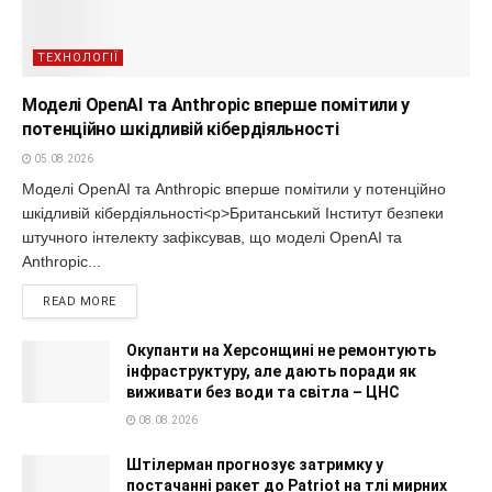
ТЕХНОЛОГІЇ
Моделі OpenAI та Anthropic вперше помітили у
потенційно шкідливій кібердіяльності
05.08.2026
Моделі OpenAI та Anthropic вперше помітили у потенційно
шкідливій кібердіяльності<p>Британський Інститут безпеки
штучного інтелекту зафіксував, що моделі OpenAI та
Anthropic...
READ MORE
Окупанти на Херсонщині не ремонтують
інфраструктуру, але дають поради як
виживати без води та світла – ЦНС
08.08.2026
Штілерман прогнозує затримку у
постачанні ракет до Patriot на тлі мирних