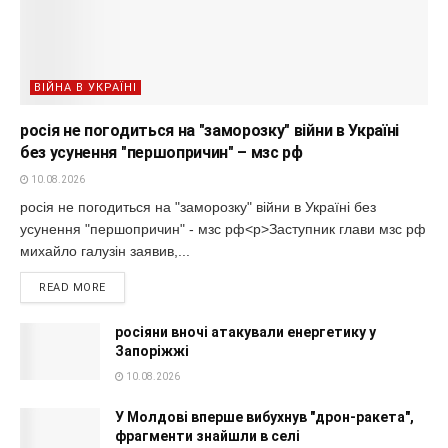
ВІЙНА В УКРАЇНІ
росія не погодиться на "заморозку" війни в Україні
без усунення "першопричин" – мзс рф
10.08.2026
росія не погодиться на "заморозку" війни в Україні без
усунення "першопричин" - мзс рф<p>Заступник глави мзс рф
михайло галузін заявив,...
READ MORE
росіяни вночі атакували енергетику у
Запоріжжі
10.08.2026
У Молдові вперше вибухнув "дрон-ракета",
фрагменти знайшли в селі