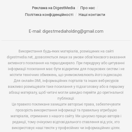
Реклама на DigestMedia
Про нас
Політика конфіденційності
Наші контакти
E-mail: digestmediaholding@gmail.com
Використання будь-яких матеріалів, розміщених на сайті
digestmedia.net, дозволяється лише за умови обов’язкового вказання
активного посилання на першоджерело. При передруку або цитуванні
інформації посилання має бути відкритим для пошукових систем і не
містити технічних обмежень, що унеможливлюють його індексацію.
Для онлайн-ЗМІ, інформаційних порталів та інших веб-ресурсів
важливо розміщувати таке посилання у підзаголовку або в першому
абзаці матеріалу, щоб читачі могли швидко перейти до оригінальної
публікації.
Це правило покликане захищати авторські права, забезпечувати
прозорість використання інформації та правильну атрибуцію
матеріалів, отриманих з нашого сайту. Ми цінуємо працю авторів і
редакції, тому очікуємо відповідального ставлення від усіх, хто
використовує наші тексти у професійних чи інформаційних цілях.