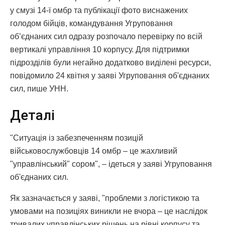
у смузі 14-ї омбр та публікації фото виснажених
голодом бійців, командування Угруповання
об’єднаних сил одразу розпочало перевірку по всій
вертикалі управління 10 корпусу. Для підтримки
підрозділів були негайно додатково виділені ресурси,
повідомило 24 квітня у заяві Угруповання об'єднаних
сил, пише УНН.
Деталі
"Ситуація із забезпеченням позицій
військовослужбовців 14 омбр – це жахливий
"управлінський" сором", – ідеться у заяві Угруповання
об'єднаних сил.
Як зазначається у заяві, "проблеми з логістикою та
умовами на позиціях виникли не вчора – це наслідок
тривалих управлінських рішень на рівні корпусу та