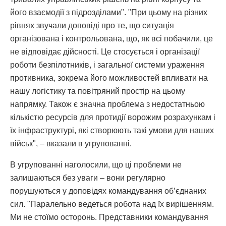
його взаємодії з підрозділами". "При цьому на різних
рівнях звучали доповіді про те, що ситуація
організована і контрольована, що, як всі побачили, це
не відповідає дійсності. Це стосується і організації
роботи безпілотників, і загальної системи ураження
противника, зокрема його можливостей впливати на
нашу логістику та повітряний простір на цьому
напрямку. Також є значна проблема з недостатньою
кількістю ресурсів для протидії ворожим розрахункам і
їх інфраструктурі, які створюють такі умови для наших
військ", – вказали в угрупованні.
В угрупованні наголосили, що ці проблеми не
залишаються без уваги – вони регулярно
порушуються у доповідях командування об’єднаних
сил. "Паралельно ведеться робота над їх вирішенням.
Ми не стоїмо осторонь. Представники командування