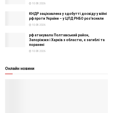
10.08.2026
КНДР зацікавлена у здобутті досвіду у війні
рф проти України – у ЦПД РНБО роз'яснили
10.08.2026
рф атакувала Полтавський район,
Запоріжжя і Харків з областю, є загиблі та
поранені
10.08.2026
Онлайн новини