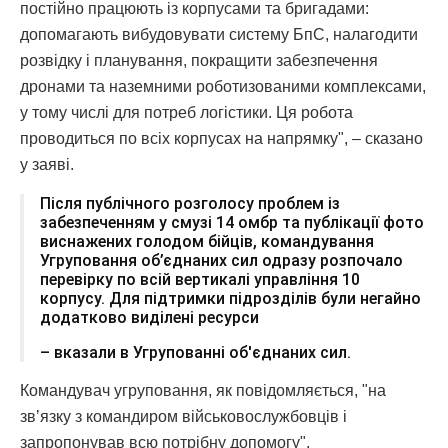
постійно працюють із корпусами та бригадами:
допомагають вибудовувати систему БпС, налагодити
розвідку і планування, покращити забезпечення
дронами та наземними роботизованими комплексами,
у тому числі для потреб логістики. Ця робота
проводиться по всіх корпусах на напрямку", – сказано
у заяві.
Після публічного розголосу проблем із
забезпеченням у смузі 14 омбр та публікації фото
виснажених голодом бійців, командування
Угруповання об’єднаних сил одразу розпочало
перевірку по всій вертикалі управління 10
корпусу. Для підтримки підрозділів були негайно
додатково виділені ресурси
– вказали в Угрупованні об'єднаних сил.
Командувач угруповання, як повідомляється, "на
звʼязку з командиром військовослужбовців і
запропонував всю потрібну допомогу".