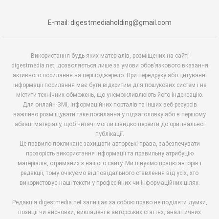
E-mail: digestmediaholding@gmail.com
Використання будь-яких матеріалів, розміщених на сайті
digestmedia.net, дозволяється лише за умови обов’язкового вказання
активного посилання на першоджерело. При передруку або цитуванні
інформації посилання має бути відкритим для пошукових систем і не
містити технічних обмежень, що унеможливлюють його індексацію.
Для онлайн-ЗМІ, інформаційних порталів та інших веб-ресурсів
важливо розміщувати таке посилання у підзаголовку або в першому
абзаці матеріалу, щоб читачі могли швидко перейти до оригінальної
публікації.
Це правило покликане захищати авторські права, забезпечувати
прозорість використання інформації та правильну атрибуцію
матеріалів, отриманих з нашого сайту. Ми цінуємо працю авторів і
редакції, тому очікуємо відповідального ставлення від усіх, хто
використовує наші тексти у професійних чи інформаційних цілях.
Редакція digestmedia.net залишає за собою право не поділяти думки,
позиції чи висновки, викладені в авторських статтях, аналітичних