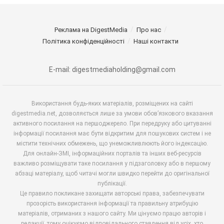
Реклама на DigestMedia
Про нас
Політика конфіденційності
Наші контакти
E-mail: digestmediaholding@gmail.com
Використання будь-яких матеріалів, розміщених на сайті
digestmedia.net, дозволяється лише за умови обов’язкового вказання
активного посилання на першоджерело. При передруку або цитуванні
інформації посилання має бути відкритим для пошукових систем і не
містити технічних обмежень, що унеможливлюють його індексацію.
Для онлайн-ЗМІ, інформаційних порталів та інших веб-ресурсів
важливо розміщувати таке посилання у підзаголовку або в першому
абзаці матеріалу, щоб читачі могли швидко перейти до оригінальної
публікації.
Це правило покликане захищати авторські права, забезпечувати
прозорість використання інформації та правильну атрибуцію
матеріалів, отриманих з нашого сайту. Ми цінуємо працю авторів і
редакції, тому очікуємо відповідального ставлення від усіх, хто