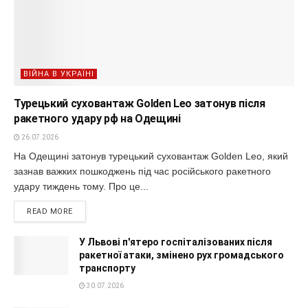
ВІЙНА В УКРАЇНІ
Турецький суховантаж Golden Leo затонув після
ракетного удару рф на Одещині
26.07.2026
На Одещині затонув турецький суховантаж Golden Leo, який
зазнав важких пошкоджень під час російського ракетного
удару тиждень тому. Про це...
READ MORE
У Львові п'ятеро госпіталізованих після
ракетної атаки, змінено рух громадського
транспорту
30.07.2026