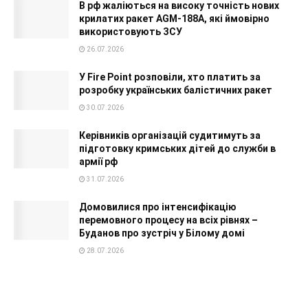
В рф жаліються на високу точність нових
крилатих ракет AGM-188A, які ймовірно
використовують ЗСУ
26.07.2026
У Fire Point розповіли, хто платить за
розробку українських балістичних ракет
30.07.2026
Керівників організацій судитимуть за
підготовку кримських дітей до служби в
армії рф
31.07.2026
Домовилися про інтенсифікацію
перемовного процесу на всіх рівнях –
Буданов про зустріч у Білому домі
28.07.2026