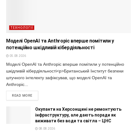
ТЕХНОЛОГІЇ
Моделі OpenAI та Anthropic вперше помітили у
потенційно шкідливій кібердіяльності
05.08.2026
Моделі OpenAI та Anthropic вперше помітили у потенційно
шкідливій кібердіяльності<p>Британський Інститут безпеки
штучного інтелекту зафіксував, що моделі OpenAI та
Anthropic...
READ MORE
Окупанти на Херсонщині не ремонтують
інфраструктуру, але дають поради як
виживати без води та світла – ЦНС
08.08.2026