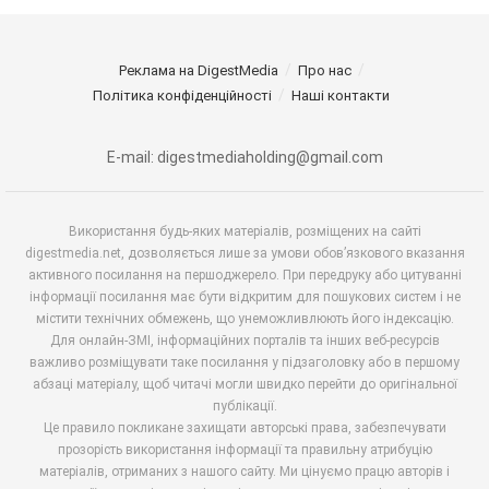
Реклама на DigestMedia
Про нас
Політика конфіденційності
Наші контакти
E-mail: digestmediaholding@gmail.com
Використання будь-яких матеріалів, розміщених на сайті
digestmedia.net, дозволяється лише за умови обов’язкового вказання
активного посилання на першоджерело. При передруку або цитуванні
інформації посилання має бути відкритим для пошукових систем і не
містити технічних обмежень, що унеможливлюють його індексацію.
Для онлайн-ЗМІ, інформаційних порталів та інших веб-ресурсів
важливо розміщувати таке посилання у підзаголовку або в першому
абзаці матеріалу, щоб читачі могли швидко перейти до оригінальної
публікації.
Це правило покликане захищати авторські права, забезпечувати
прозорість використання інформації та правильну атрибуцію
матеріалів, отриманих з нашого сайту. Ми цінуємо працю авторів і