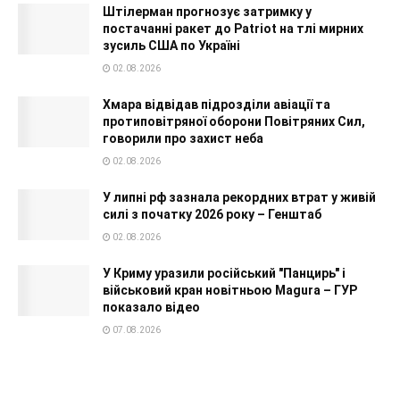
Штілерман прогнозує затримку у
постачанні ракет до Patriot на тлі мирних
зусиль США по Україні
02.08.2026
Хмара відвідав підрозділи авіації та
протиповітряної оборони Повітряних Сил,
говорили про захист неба
02.08.2026
У липні рф зазнала рекордних втрат у живій
силі з початку 2026 року – Генштаб
02.08.2026
У Криму уразили російський "Панцирь" і
військовий кран новітньою Magura – ГУР
показало відео
07.08.2026