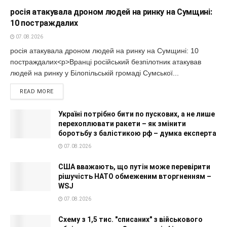
росія атакувала дроном людей на ринку на Сумщині:
10 постраждалих
07.08.2026
росія атакувала дроном людей на ринку на Сумщині: 10
постраждалих<p>Вранці російський безпілотник атакував
людей на ринку у Білопільській громаді Сумської...
READ MORE
Україні потрібно бити по пускових, а не лише
перехоплювати ракети – як змінити
боротьбу з балістикою рф – думка експерта
07.08.2026
США вважають, що путін може перевірити
рішучість НАТО обмеженим вторгненням –
WSJ
07.08.2026
Схему з 1,5 тис. "списаних" з військового