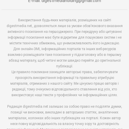
E-mail: digestmediaholding@gmail.com
Використання будь-яких матеріалів, розміщених на сайті
digestmedia.net, дозволяється лише за умови обов’язкового вказання
активного посилання на першоджерело. При передруку або цитуванні
інформації посилання має бути відкритим для пошукових систем і не
містити технічних обмежень, що унеможливлюють його індексацію.
Для онлайн-ЗМІ, інформаційних порталів та інших веб-ресурсів
важливо розміщувати таке посилання у підзаголовку або в першому
абзаці матеріалу, щоб читачі могли швидко перейти до оригінальної
публікації.
Це правило покликане захищати авторські права, забезпечувати
прозорість використання інформації та правильну атрибуцію
матеріалів, отриманих з нашого сайту. Ми цінуємо працю авторів і
редакції, тому очікуємо відповідального ставлення від усіх, хто
використовує наші тексти у професійних чи інформаційних цілях.
Редакція digestmedia.net залишає за собою право не поділяти думки,
позиції чи висновки, викладені в авторських статтях, аналітичних
матеріалах, колонках або інших публікаціях на порталі. Кожен автор
несе повну відповідальність за власну точку зору та достовірність