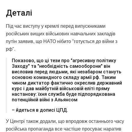
Деталі
Під час виступу у кремлі перед випускниками
російських вищих військових навчальних закладів
путін заявив, що НАТО нібито "готується до війни з
рф".
Показово, що ці тези про "агресивну політику
Заходу" та "необхідність самооборони" він
висловив перед людьми, які незабаром стануть
основою командного складу армії рф. Таким
чином диктатор фактично окреслив державний
курс і дав майбутній військовій еліті пряму
настанову: їхня служба буде підпорядкована
потенційній війні з Альянсом
– йдеться в дописі ЦПД.
У Центрі також додали, що впродовж останнього часу
російська пропаганда все частіше просуває наратив