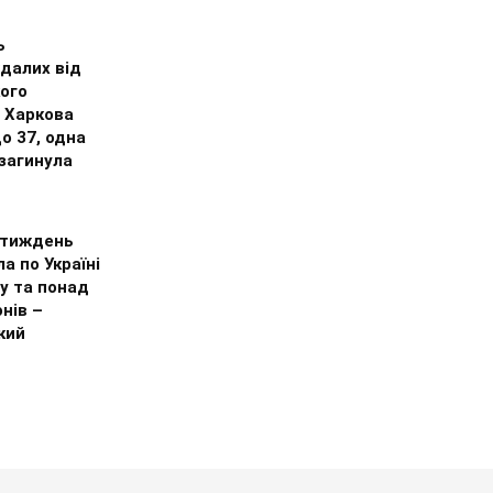
ь
далих від
ого
у Харкова
о 37, одна
загинула
а тиждень
а по Україні
у та понад
нів –
кий