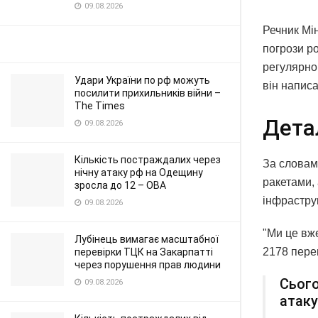
09.08.2026
Речник Мін
погрози ро
регулярно
Удари України по рф можуть
він напис
посилити прихильників війни –
The Times
Дета
09.08.2026
Кількість постраждалих через
За словам
нічну атаку рф на Одещину
ракетами, 
зросла до 12 – ОВА
інфрастру
09.08.2026
"Ми це вже
Лубінець вимагає масштабної
2178 пере
перевірки ТЦК на Закарпатті
через порушення прав людини
Сього
09.08.2026
атаку