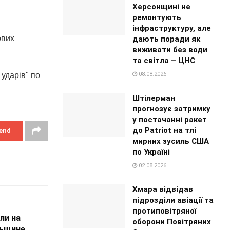
Херсонщині не
ремонтують
інфраструктуру, але
ових
дають поради як
виживати без води
та світла – ЦНС
08.08.2026
ударів" по
Штілерман
прогнозує затримку
у постачанні ракет
до Patriot на тлі
end
мирних зусиль США
по Україні
02.08.2026
Хмара відвідав
підрозділи авіації та
протиповітряної
ли на
оборони Повітряних
льщине