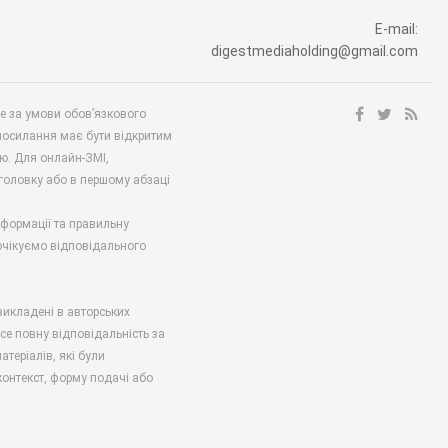
E-mail:
digestmediaholding@gmail.com
ше за умови обов’язкового
посилання має бути відкритим
ю. Для онлайн-ЗМІ,
аголовку або в першому абзаці
нформації та правильну
 очікуємо відповідального
викладені в авторських
есе повну відповідальність за
атеріалів, які були
онтекст, форму подачі або