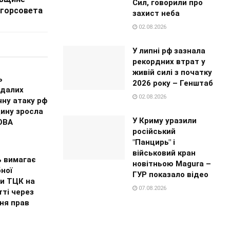
Сил, говорили про
 горсовета
захист неба
02.08.2026
У липні рф зазнала
рекордних втрат у
живій силі з початку
ь
2026 року – Генштаб
далих
02.08.2026
чну атаку рф
ину зросла
У Криму уразили
ОВА
російський
"Панцирь" і
військовий кран
ь вимагає
новітньою Magura –
ної
ГУР показало відео
ки ТЦК на
07.08.2026
ті через
ня прав