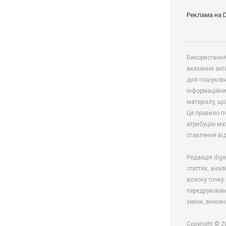
Реклама на 
Використання 
вказання акт
для пошукови
інформаційни
матеріалу, що
Це правило п
атрибуцію мат
ставлення від
Редакція dige
статтях, анал
власну точку 
передрукован
зміни, внесен
Copyright © 