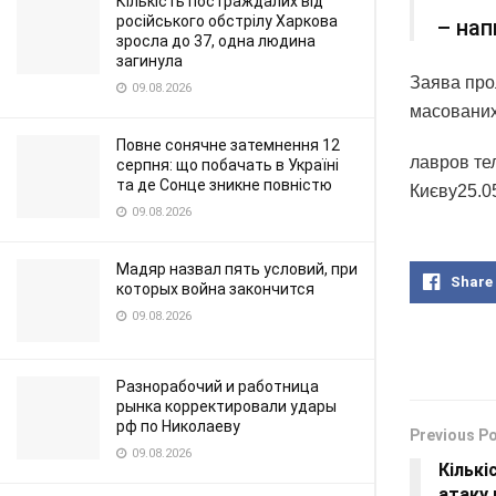
Кількість постраждалих від
російського обстрілу Харкова
– нап
зросла до 37, одна людина
загинула
Заява про
09.08.2026
масованих 
Повне сонячне затемнення 12
лавров те
серпня: що побачать в Україні
та де Сонце зникне повністю
Києву25.05
09.08.2026
Мадяр назвал пять условий, при
Share
которых война закончится
09.08.2026
Разнорабочий и работница
рынка корректировали удары
рф по Николаеву
Previous P
09.08.2026
Кількі
атаку 