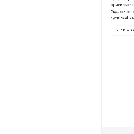
прихильникі
України по 
суспільні на
READ MO