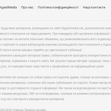
DigestMedia
Про нас
Політика конфіденційності
Наші контакти
будь-яких матеріалів, розміщених на сайті digestmedia.net, дозволяється ли
ивного посилання на першоджерело. При передруку або цитуванні інформації 
х систем і не містити технічних обмежень, що унеможливлюють його індексаці
х порталів та інших веб-ресурсів важливо розміщувати таке посилання у підз
б читачі могли швидко перейти до оригінальної публікації.
окликане захищати авторські права, забезпечувати прозорість використання і
еріалів, отриманих з нашого сайту. Ми цінуємо працю авторів і редакції, тому
 усіх, хто використовує наші тексти у професійних чи інформаційних цілях.
stmedia.net залишає за собою право не поділяти думки, позиції чи висновки, 
ітичних матеріалах, колонках або інших публікаціях на порталі. Кожен автор н
зору та достовірність поданої інформації. Ми також не відповідаємо за зміст м
і іншими ресурсами, ЗМІ чи платформами, оскільки не можемо контролювати к
і під час повторного використання матеріалів.
2020-2026 Новини України онлайн