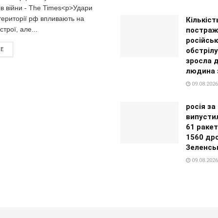
в війни - The Times<p>Удари
території рф впливають на
Кількіст
строї, але...
постраж
російськ
обстріл
RE
зросла д
людина 
09.08.2026
росія з
випустил
61 ракет
1560 дро
Зеленсь
09.08.2026