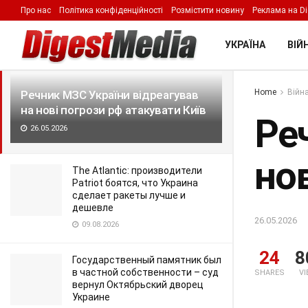
Про нас
Політика конфіденційності
Розмістити новину
Реклама на Di
LATEST
TRENDING
Filter
УКРАЇНА
ВІЙН
Home
Війна
Речник МЗС України відреагував
на нові погрози рф атакувати Київ
Ре
26.05.2026
нов
The Atlantic: производители
Patriot боятся, что Украина
сделает ракеты лучше и
дешевле
26.05.2026
09.08.2026
24
8
Государственный памятник был
в частной собственности – суд
SHARES
V
вернул Октябрьский дворец
Украине