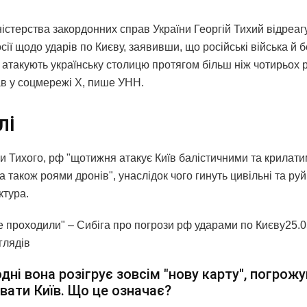
істерства закордонних справ України Георгій Тихий відреаг
сії щодо ударів по Києву, заявивши, що російські війська й б
 атакують українську столицю протягом більш ніж чотирьох р
ав у соцмережі X, пише УНН.
лі
и Тихого, рф "щотижня атакує Київ балістичними та крилат
а також роями дронів", унаслідок чого гинуть цивільні та ру
ктура.
 проходили" – Сибіга про погрози рф ударами по Києву25.05
глядiв
дні вона розігрує зовсім "нову карту", погрож
вати Київ. Що це означає?