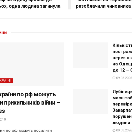
ох, одна людина загинула
разоблачили чиновника
ини
Кількіст
постраж
через ні
на Одещ
до 12 – 
09.08.2026
КРАЇНІ
Лубінец
країни по рф можуть
масштаб
 прихильників війни –
перевір
es
Закарпат
порушен
0
людини
їни по рф можуть посилити
09.08.2026