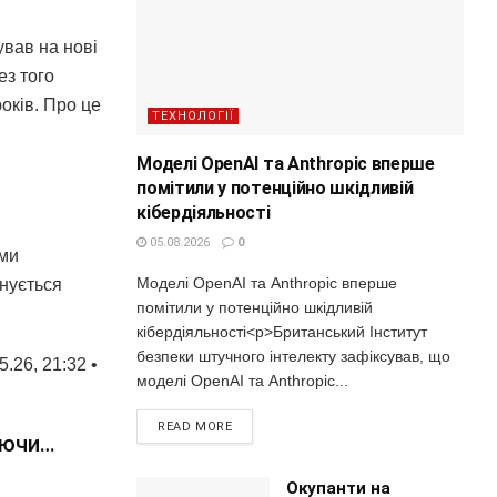
ував на нові
ез того
оків. Про це
ТЕХНОЛОГІЇ
Моделі OpenAI та Anthropic вперше
помітили у потенційно шкідливій
кібердіяльності
05.08.2026
0
ими
Моделі OpenAI та Anthropic вперше
йнується
помітили у потенційно шкідливій
кібердіяльності<p>Британський Інститут
безпеки штучного інтелекту зафіксував, що
.26, 21:32 •
моделі OpenAI та Anthropic...
READ MORE
уючи…
Окупанти на