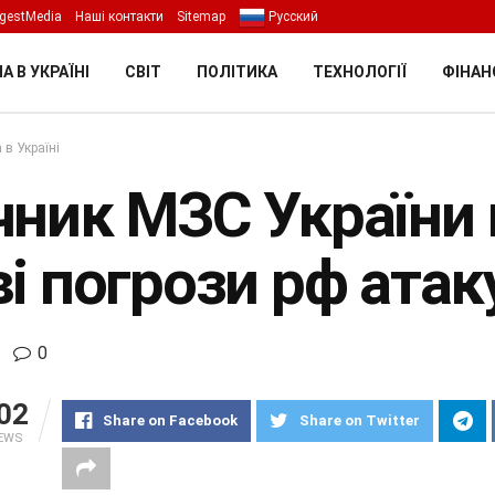
gestMedia
Наші контакти
Sitemap
Русский
А В УКРАЇНІ
СВІТ
ПОЛІТИКА
ТЕХНОЛОГІЇ
ФІНАН
 в Україні
чник МЗС України 
і погрози рф атак
0
02
Share on Facebook
Share on Twitter
IEWS