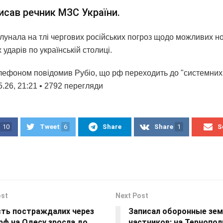
исав речник МЗС України.
лунала на тлі чергових російських погроз щодо можливих н
ударів по українській столиці.
лефоном повідомив Рубіо, що рф переходить до "системних 
.26, 21:21 • 2792 перегляди
10
Tweet
6
Share
Share
1
S
ost
Next Post
сть постраждалих через
Записал оборонные зем
рф на Одесу зросла до
частников: на Тернопо