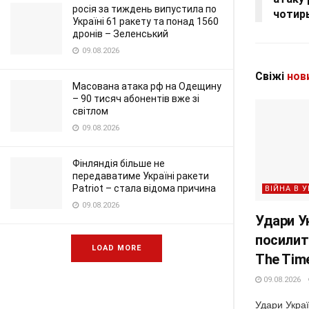
росія за тиждень випустила по
чотирь
Україні 61 ракету та понад 1560
дронів – Зеленський
09.08.2026
Свіжі
нов
Масована атака рф на Одещину
– 90 тисяч абонентів вже зі
світлом
09.08.2026
Фінляндія більше не
передаватиме Україні ракети
Patriot – стала відома причина
ВІЙНА В У
09.08.2026
Удари У
посилити
LOAD MORE
The Tim
09.08.2026
Удари Укра