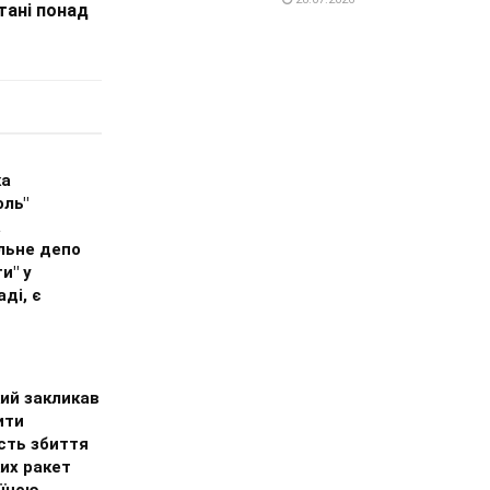
стані понад
ка
оль"
а
льне депо
и" у
ді, є
ий закликав
ити
сть збиття
их ракет