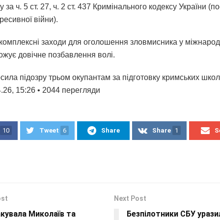
у за ч. 5 ст. 27, ч. 2 ст. 437 Кримінального кодексу України (
ресивної війни).
комплексні заходи для оголошення зловмисника у міжнарод
ожує довічне позбавлення волі.
сила підозру трьом окупантам за підготовку кримських школ
.26, 15:26 • 2044 перегляди
10
Tweet
6
Share
Share
1
S
ost
Next Post
кувала Миколаїв та
Безпілотники СБУ урази