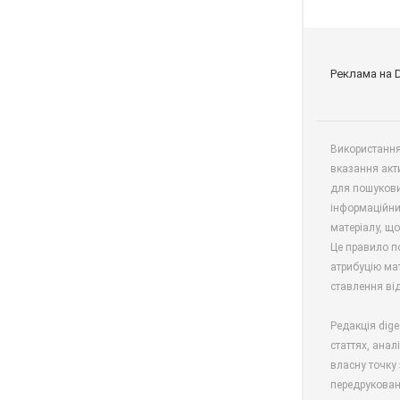
Реклама на 
Використання 
вказання акт
для пошукови
інформаційни
матеріалу, що
Це правило п
атрибуцію мат
ставлення від
Редакція dige
статтях, анал
власну точку 
передрукован