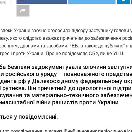
IEWS
зпеки України заочно оголосила підозру заступнику голови 
нєву, якого слідство вважає причетним до забезпечення росі
броєнням, дронами та засобами РЕБ, а також до публічної пі
агресії проти України. Про це повідомляє СБУ, пише УНН.
а безпеки задокументувала злочини заступн
и російського уряду – повноважного предста
дента рф у Далекосхідному федеральному окр
Трутнєва. Він причетний до ідеологічної підтри
сування та матеріально-технічного забезпече
масштабної війни рашистів проти України
ться у повідомленні.
вило розслідування, підсанкційний чиновник періодично від