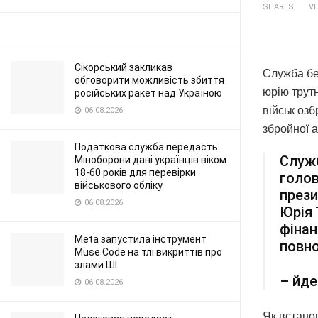
SHARES
V
Сікорський закликав
Служба бе
обговорити можливість збиття
юрію трут
російських ракет над Україною
військ оз
06.08.2026
збройної 
Податкова служба передасть
Служб
Міноборони дані українців віком
18-60 років для перевірки
голов
військового обліку
прези
06.08.2026
Юрія 
фінан
Meta запустила інструмент
повно
Muse Code на тлі викриттів про
злами ШІ
– йде
06.08.2026
Як встано