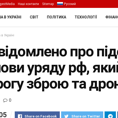
gestMedia
Наші контакти
Sitemap
Русский
А В УКРАЇНІ
СВІТ
ПОЛІТИКА
ТЕХНОЛОГІЇ
ФІНАН
 в Україні
відомлено про під
лови уряду рф, яки
рогу зброю та дро
0
05
Share on Facebook
Share on Twitter