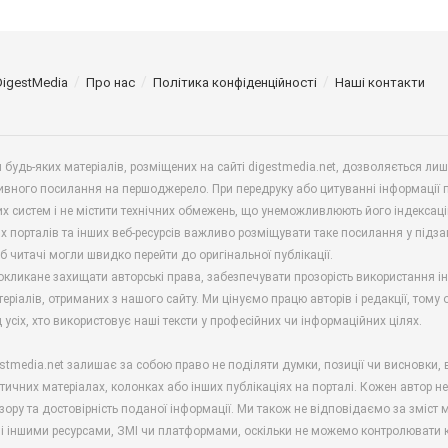
DigestMedia
Про нас
Політика конфіденційності
Наші контакти
будь-яких матеріалів, розміщених на сайті digestmedia.net, дозволяється ли
ивного посилання на першоджерело. При передруку або цитуванні інформації 
х систем і не містити технічних обмежень, що унеможливлюють його індексаці
х порталів та інших веб-ресурсів важливо розміщувати таке посилання у підз
б читачі могли швидко перейти до оригінальної публікації.
окликане захищати авторські права, забезпечувати прозорість використання і
еріалів, отриманих з нашого сайту. Ми цінуємо працю авторів і редакції, тому
 усіх, хто використовує наші тексти у професійних чи інформаційних цілях.
stmedia.net залишає за собою право не поділяти думки, позиції чи висновки, 
ітичних матеріалах, колонках або інших публікаціях на порталі. Кожен автор н
зору та достовірність поданої інформації. Ми також не відповідаємо за зміст м
і іншими ресурсами, ЗМІ чи платформами, оскільки не можемо контролювати к