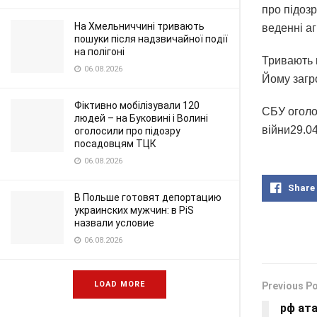
про підозр
На Хмельниччині тривають
веденні аг
пошуки після надзвичайної події
на полігоні
Тривають 
06.08.2026
Йому загр
Фіктивно мобілізували 120
СБУ оголо
людей – на Буковині і Волині
війни29.04
оголосили про підозру
посадовцям ТЦК
06.08.2026
Share
В Польше готовят депортацию
украинских мужчин: в PiS
назвали условие
06.08.2026
LOAD MORE
Previous P
рф ата