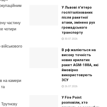
 окупаційним
У Львові п'ятеро
госпіталізованих
після ракетної
атаки, змінено рух
лену частину
громадського
же чотири
транспорту
30.07.2026
 військового
В рф жаліються на
високу точність
нових крилатих
ракет AGM-188A, які
ймовірно
використовують
ЗСУ
яв на камери
26.07.2026
 та
У Fire Point
розповіли, хто
и Трутнєву