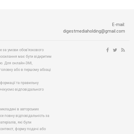
E-mail:
digestmediaholding@gmail.com
ше за умови обов’язкового
посилання має бути відкритим
ю. Для онлайн-ЗМІ,
аголовку або в першому абзаці
нформації та правильну
 очікуємо відповідального
викладені в авторських
есе повну відповідальність за
атеріалів, які були
онтекст, форму подачі або