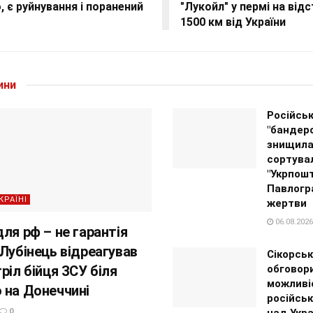
, є руйнування і поранений
"Лукойл" у пермі на від
1500 км від України
ини
Російсь
"бандер
знищил
сортува
"Укрпошт
Павлогра
КРАЇНІ
жертви
06.08.2026
ля рф – не гарантія
 Лубінець відреагував
Сікорськ
ріл бійця ЗСУ біля
обговор
можливі
 на Донеччині
російськ
0