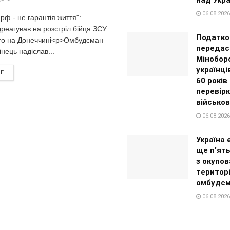
над Укр
06.08.2026
рф - не гарантія життя":
дреагував на розстріл бійця ЗСУ
Податко
го на Донеччині<p>Омбудсман
передас
нець надіслав...
Мінобор
українці
RE
60 років
перевір
військов
06.08.2026
Україна
ще п'ять
з окупов
територі
омбудс
06.08.2026