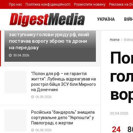
Про нас
Політика конфіденційності
Розмістити новину
Реклама на Di
LATEST
TRENDING
Filter
УКРАЇНА
ВІЙН
Повідомлено про підозру
заступнику голови уряду рф, який
Home
Війна
постачав ворогу зброю та дрони
на передову
По
30.04.2026
го
"Полон для рф – не гарантія
життя": Лубінець відреагував на
розстріл бійця ЗСУ біля Мирного
во
на Донеччині
06.08.2026
Російська "бандероль" знищила
30.04.2026
сортувальне депо "Укрпошти" у
Павлограді, є жертви
24
8
06.08.2026