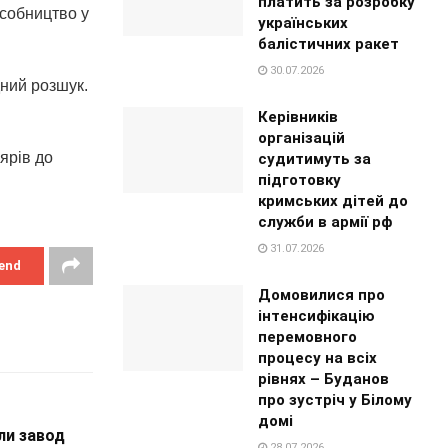
платить за розробку
пособництво у
українських
балістичних ракет
30.07.2026
ний розшук.
Керівників
організацій
ярів до
судитимуть за
підготовку
кримських дітей до
служби в армії рф
31.07.2026
end
Домовилися про
інтенсифікацію
перемовного
процесу на всіх
рівнях – Буданов
про зустріч у Білому
домі
ли завод
28.07.2026