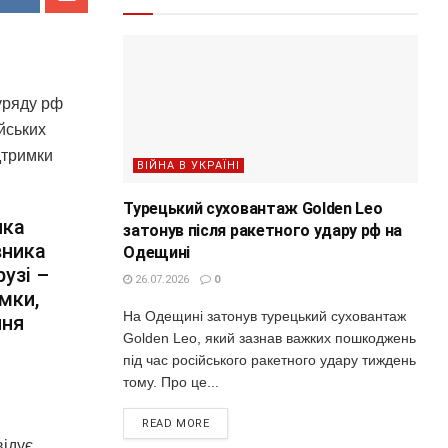
уряду рф
йських
дтримки
ВІЙНА В УКРАЇНІ
Турецький суховантаж Golden Leo
ика
затонув після ракетного удару рф на
вника
Одещині
узі –
26.07.2026
0
мки,
На Одещині затонув турецький суховантаж
ння
Golden Leo, який зазнав важких пошкоджень
під час російського ракетного удару тиждень
тому. Про це...
READ MORE
відує