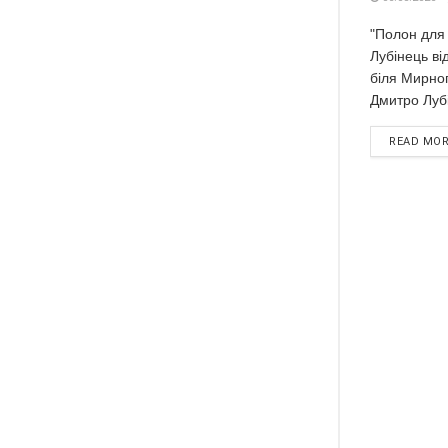
"Полон для 
Лубінець ві
біля Мирно
Дмитро Лубі
READ MO