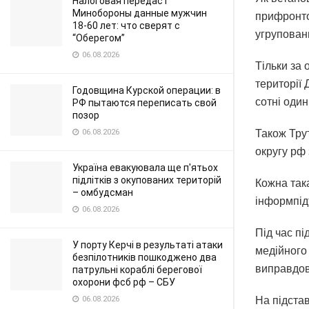
Налоговая передаст
Минобороны данные мужчин
прифронто
18-60 лет: что сверят с
угрупован
“Оберегом”
06.08.2026
Тільки за 
території
Годовщина Курской операции: в
сотні один
РФ пытаются переписать свой
позор
06.08.2026
Також Тру
округу рф
Україна евакуювала ще п'ятьох
підлітків з окупованих територій
Кожна так
– омбудсман
інформпід
06.08.2026
Під час п
У порту Керчі в результаті атаки
медійного 
безпілотників пошкоджено два
виправдов
патрульні кораблі берегової
охорони фсб рф – СБУ
06.08.2026
На підстав