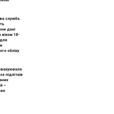
аїною
ва служба
ть
они дані
в віком 18-
 для
ки
ого обліку
 евакуювала
ох підлітків
аних
й –
ман