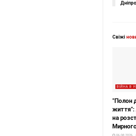
Дніпро
Свіжі
нов
ВІЙНА В У
"Полон д
життя":
на розст
Мирного
06.08.2026