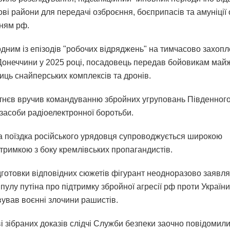
ві райони для передачі озброєння, боєприпасів та амуніції
ням рф.
одним із епізодів "робочих відряджень" на тимчасово захоп
 Донеччини у 2025 році, посадовець передав бойовикам май
иць снайперських комплексів та дронів.
тнєв вручив командуванню збройних угруповань Південного
 засоби радіоелектронної боротьби.
а поїздка російського урядовця супроводжується широкою
тримкою з боку кремлівських пропагандистів.
ідготовки відповідних сюжетів фігурант неодноразово заявл
пулу путіна про підтримку збройної агресії рф проти України
ував воєнні злочини рашистів.
і зібраних доказів слідчі Служби безпеки заочно повідомил