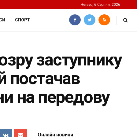
Четвер, 6 Серпня, 2026
СИ
СПОРТ
озру заступнику
й постачав
ни на передову
Онлайн новини