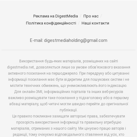
Реклама на DigestMedia
Про нас
Політика конфіденційності
Наші контакти
E-mail: digestmediaholding@gmail.com
Використання будь-яких матеріалів, розміщених на сайті
digestmedia.net, дозволяється лише за умови обов’язкового вказання
активного посилання на першоджерело. При передруку або цитуванні
інформації посилання має бути відкритим для пошукових систем і не
містити технічних обмежень, що унеможливлюють його індексацію.
Для онлайн-ЗМІ, інформаційних порталів та інших веб-ресурсів
важливо розміщувати таке посилання у підзаголовку або в першому
абзаці матеріалу, щоб читачі могли швидко перейти до оригінальної
публікації.
Це правило покликане захищати авторські права, забезпечувати
прозорість використання інформації та правильну атрибуцію
матеріалів, отриманих з нашого сайту. Ми цінуємо працю авторів і
редакції, тому очікуємо відповідального ставлення від усіх, хто