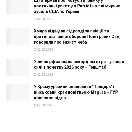
Штілерман прогнозує затримку у
постачанні ракет до Patriot на тлі мирних
зусиль США по Україні
02.08.2026
Хмара відвідав підрозділи авіації та
протиповітряної оборони Повітряних Сил,
говорили про захист неба
02.08.2026
У липні рф зазнала рекордних втрат у живій
силі з початку 2026 року – Генштаб
02.08.2026
У Криму уразили російський "Панцирь" і
військовий кран новітньою Magura – ГУР
показало відео
07.08.2026