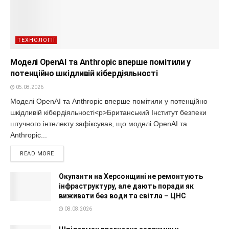
ТЕХНОЛОГІЇ
Моделі OpenAI та Anthropic вперше помітили у
потенційно шкідливій кібердіяльності
05.08.2026
Моделі OpenAI та Anthropic вперше помітили у потенційно
шкідливій кібердіяльності<p>Британський Інститут безпеки
штучного інтелекту зафіксував, що моделі OpenAI та
Anthropic...
READ MORE
Окупанти на Херсонщині не ремонтують
інфраструктуру, але дають поради як
виживати без води та світла – ЦНС
08.08.2026