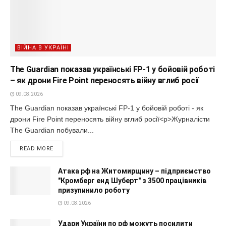
ВІЙНА В УКРАЇНІ
The Guardian показав українські FP-1 у бойовій роботі
– як дрони Fire Point переносять війну вглиб росії
09.08.2026
The Guardian показав українські FP-1 у бойовій роботі - як
дрони Fire Point переносять війну вглиб росії<p>Журналісти
The Guardian побували...
READ MORE
Атака рф на Житомирщину – підприємство
"Кромберг енд Шуберт" з 3500 працівників
призупинило роботу
09.08.2026
Удари України по рф можуть посилити