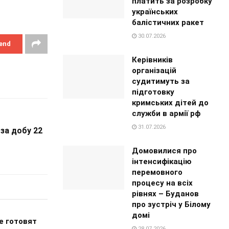
платить за розробку
українських
балістичних ракет
30.07.2026
end
Керівників
організацій
судитимуть за
підготовку
кримських дітей до
служби в армії рф
31.07.2026
за добу 22
Домовилися про
інтенсифікацію
перемовного
процесу на всіх
рівнях – Буданов
про зустріч у Білому
домі
е готовят
28.07.2026