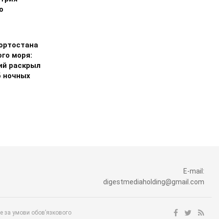
о
ортостана
го моря:
ий раскрыл
 ночных
E-mail:
digestmediaholding@gmail.com
ше за умови обов’язкового