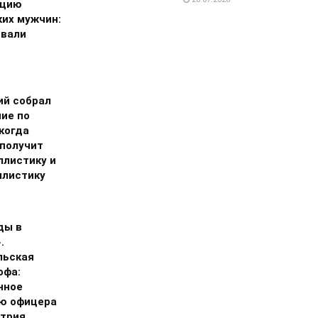
ацию
ких мужчин:
звали
ий собрал
ие по
когда
 получит
ллистику и
ллистику
ды в
.
льская
офа:
нное
ю офицера
трия