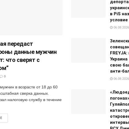
депорт
украинс
в PiS на
условие
06.08.2026
Зеленск
ая передаст
совещан
роны данные мужчин
FREYJA: 
т: что сверят с
Украина
свою ба
ом”
анти-ба
0
06.08.2026
мужчин в возрасте от 18 до 60
«Людое
асштабная сверка данных.
погонах»
зал налоговую службу в течение
Гуляйпо
катастр
открове
RE
интервь
ВСУ Дми