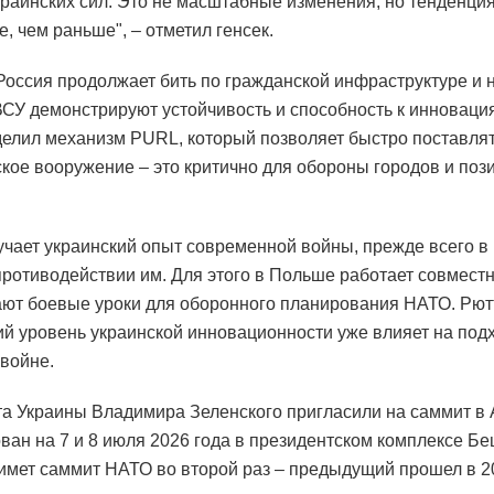
краинских сил. Это не масштабные изменения, но тенденци
, чем раньше", – отметил генсек.
Россия продолжает бить по гражданской инфраструктуре и 
 ВСУ демонстрируют устойчивость и способность к инноваци
елил механизм PURL, который позволяет быстро поставлят
кое вооружение – это критично для обороны городов и поз
учает украинский опыт современной войны, прежде всего 
противодействии им. Для этого в Польше работает совмест
ают боевые уроки для оборонного планирования НАТО. Рют
ий уровень украинской инновационности уже влияет на под
 войне.
а Украины Владимира Зеленского пригласили на саммит в 
ван на 7 и 8 июля 2026 года в президентском комплексе Бе
имет саммит НАТО во второй раз – предыдущий прошел в 20