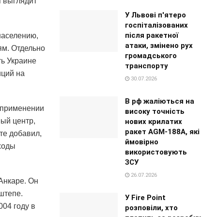
я выглядит
У Львові п'ятеро
госпіталізованих
після ракетної
населению,
атаки, змінено рух
ям. Отдельно
громадського
ь Украине
транспорту
иций на
30.07.2026
В рф жаліються на
в применении
високу точність
ный центр,
нових крилатих
ракет AGM-188A, які
те добавил,
ймовірно
ходы
використовують
ЗСУ
26.07.2026
Анкаре. Он
штепе.
У Fire Point
04 году в
розповіли, хто