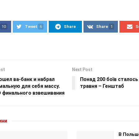
10
Tweet
6
Share
Share
1
S
ost
Next Post
ошел ва-банк и набрал
Понад 200 боїв сталось 
мальную для себя массу.
травня – Генштаб
 финального взвешивания
ини
В Польш