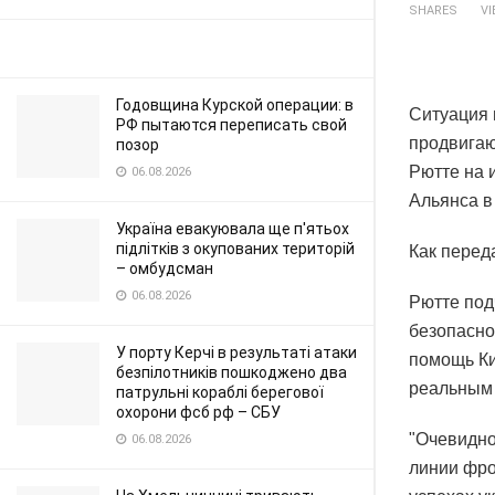
SHARES
V
Годовщина Курской операции: в
Ситуация 
РФ пытаются переписать свой
продвигаю
позор
Рютте на 
06.08.2026
Альянса в
Україна евакуювала ще п'ятьох
підлітків з окупованих територій
Как перед
– омбудсман
06.08.2026
Рютте под
безопасно
У порту Керчі в результаті атаки
помощь Ки
безпілотників пошкоджено два
реальным 
патрульні кораблі берегової
охорони фсб рф – СБУ
"Очевидно
06.08.2026
линии фро