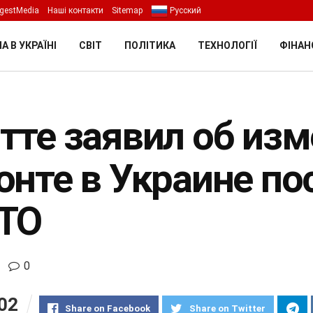
gestMedia
Наші контакти
Sitemap
Русский
А В УКРАЇНІ
СВІТ
ПОЛІТИКА
ТЕХНОЛОГІЇ
ФІНАН
тте заявил об изм
онте в Украине по
ТО
0
02
Share on Facebook
Share on Twitter