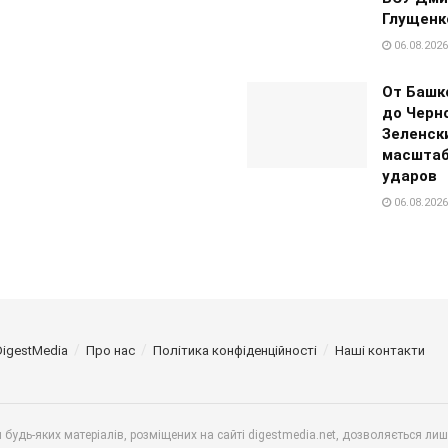
Глущенк
06.08.2026
От Башк
до Черно
Зеленск
масштаб
ударов
06.08.2026
DigestMedia
Про нас
Політика конфіденційності
Наші контакти
будь-яких матеріалів, розміщених на сайті digestmedia.net, дозволяється ли