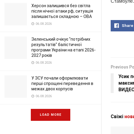
Стамбуле.
Херсон залишився без світла
після нічної атаки рф, ситуація
залишається складною – ОВА
06.08.2026
Share
Зеленський очікує "потрібних
результатів" балістичної
програми України на етапі 2026-
2027 років
06.08.2026
Previous P
Усик п
У ЗСУ почали оформлювати
макси
перші спрощені переведення в
межах двох корпусів
ВИДЕО
06.08.2026
LOAD MORE
Свіжі
нов