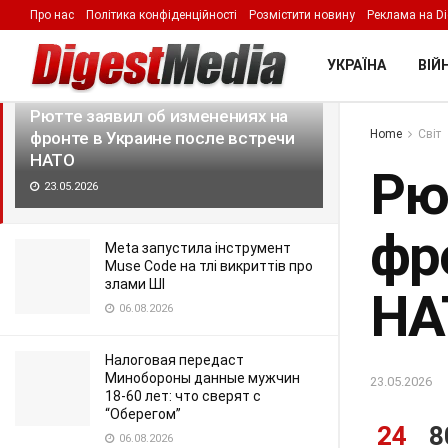
Про нас
Політика конфіденційності
Розмістити новину
Реклама на Di
LATEST
TRENDING
Filter
УКРАЇНА
ВІЙН
Рютте заявил об изменениях на
Home
Світ
фронте в Украине после встречи
НАТО
Рю
23.05.2026
фр
Meta запустила інструмент
Muse Code на тлі викриттів про
злами ШІ
НА
06.08.2026
Налоговая передаст
Минобороны данные мужчин
23.05.2026
18-60 лет: что сверят с
“Оберегом”
24
8
06.08.2026