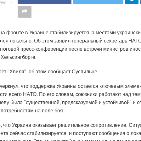
IEWS
на фронте в Украине стабилизируется, а местами украинск
тся локально. Об этом заявил генеральный секретарь НАТ
итоговой пресс-конференции после встречи министров ино
 Хельсингборге.
ает "Хвиля", об этом сообщает Суспильне.
черкнул, что поддержка Украины остается ключевым элеме
сти всего НАТО. По его словам, союзники работают над тем
еву была "существенной, предсказуемой и устойчивой" и о
потребностям на поле боя.
, что Украина оказывает решительное сопротивление. Ситу
нта сейчас стабилизируется, и поступают сообщения о лок