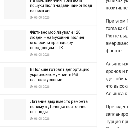
На Хмельниччині тривають
успехах у
пошуки після надзвичайної події
позитивнее
на полігоні
06.08.2026
При этом 
тогда как
Фіктивно мобілізували 120
Рютте выд
людей – на Буковині і Волині
оголосили про підозру
американс
посадовцям ТЦК
фронте.
06.08.2026
Альянс из
В Польше готовят депортацию
дронов и 
украинских мужчин: в PiS
где собир
назвали условие
что высок
06.08.2026
Альянса к
Латание дыр вместо ремонта:
почему в Донецке постоянно
Президент
нет воды
запланиро
06.08.2026
Турция пр