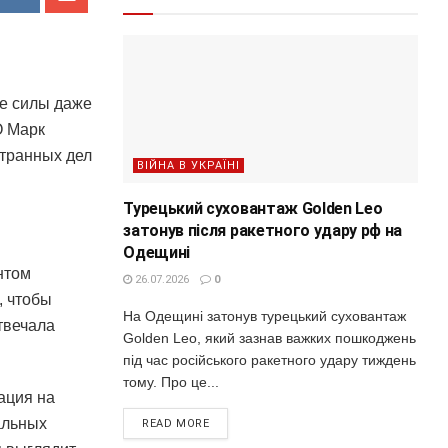
ие силы даже
О Марк
странных дел
ВІЙНА В УКРАЇНІ
Турецький суховантаж Golden Leo
затонув після ракетного удару рф на
Одещині
нтом
26.07.2026
0
, чтобы
На Одещині затонув турецький суховантаж
твечала
Golden Leo, який зазнав важких пошкоджень
під час російського ракетного удару тиждень
тому. Про це...
ация на
альных
READ MORE