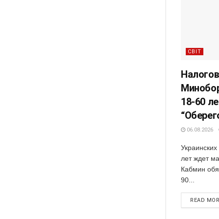
СВІТ
Налогов
Минобо
18-60 ле
“Оберег
06.08.2026
Украинских 
лет ждет м
Кабмин обя
90...
READ MO