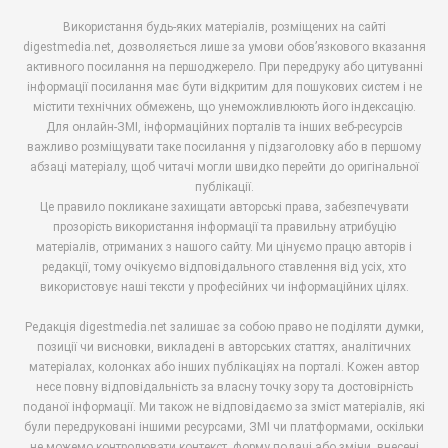
Використання будь-яких матеріалів, розміщених на сайті
digestmedia.net, дозволяється лише за умови обов’язкового вказання
активного посилання на першоджерело. При передруку або цитуванні
інформації посилання має бути відкритим для пошукових систем і не
містити технічних обмежень, що унеможливлюють його індексацію.
Для онлайн-ЗМІ, інформаційних порталів та інших веб-ресурсів
важливо розміщувати таке посилання у підзаголовку або в першому
абзаці матеріалу, щоб читачі могли швидко перейти до оригінальної
публікації.
Це правило покликане захищати авторські права, забезпечувати
прозорість використання інформації та правильну атрибуцію
матеріалів, отриманих з нашого сайту. Ми цінуємо працю авторів і
редакції, тому очікуємо відповідального ставлення від усіх, хто
використовує наші тексти у професійних чи інформаційних цілях.
Редакція digestmedia.net залишає за собою право не поділяти думки,
позиції чи висновки, викладені в авторських статтях, аналітичних
матеріалах, колонках або інших публікаціях на порталі. Кожен автор
несе повну відповідальність за власну точку зору та достовірність
поданої інформації. Ми також не відповідаємо за зміст матеріалів, які
були передруковані іншими ресурсами, ЗМІ чи платформами, оскільки
не можемо контролювати контекст, форму подачі або зміни, внесені