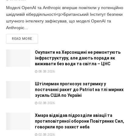
Моделі OpenAI та Anthropic вперше помітили у потенційно
шкідливій кібердіяльності<p>Британський Інститут безпеки
штучного інтелекту зафіксував, що моделі OpenAI та
Anthropic...
READ MORE
Окупанти на Херсонщині не ремонтують
інфраструктуру, але дають поради як
виживати без води та світла – ЦНС
08.08.2026
Штілерман прогнозує затримку у
постачанні ракет до Patriot на тлі мирних
зусиль США по Україні
02.08.2026
Хмара відвідав підрозділи авіації та
протиповітряної оборони Повітряних Сил,
говорили про захист неба
02.08.2026