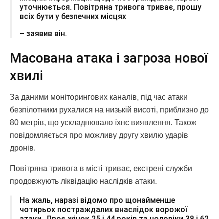
уточнюється. Повітряна тривога триває, прошу
всіх бути у безпечних місцях
– заявив він.
Масована атака і загроза нової
хвилі
За даними моніторингових каналів, під час атаки
безпілотники рухалися на низькій висоті, приблизно до
80 метрів, що ускладнювало їхнє виявлення. Також
повідомляється про можливу другу хвилю ударів
дронів.
Повітряна тривога в місті триває, екстрені служби
продовжують ліквідацію наслідків атаки.
На жаль, наразі відомо про щонайменше
чотирьох постраждалих внаслідок ворожої
атаки. Двоє жінок 25 і 44 років та чоловіки 38 і 62