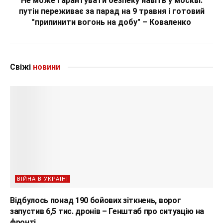
Не може гарантувати безпеку навіть у москві:
путін переживає за парад на 9 травня і готовий
"припинити вогонь на добу" – Коваленко
Свіжі
новини
ВІЙНА В УКРАЇНІ
Відбулось понад 190 бойових зіткнень, ворог
запустив 6,5 тис. дронів – Генштаб про ситуацію на
фронті