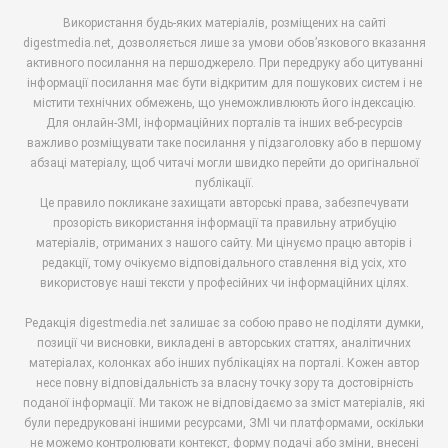
Використання будь-яких матеріалів, розміщених на сайті
digestmedia.net, дозволяється лише за умови обов’язкового вказання
активного посилання на першоджерело. При передруку або цитуванні
інформації посилання має бути відкритим для пошукових систем і не
містити технічних обмежень, що унеможливлюють його індексацію.
Для онлайн-ЗМІ, інформаційних порталів та інших веб-ресурсів
важливо розміщувати таке посилання у підзаголовку або в першому
абзаці матеріалу, щоб читачі могли швидко перейти до оригінальної
публікації.
Це правило покликане захищати авторські права, забезпечувати
прозорість використання інформації та правильну атрибуцію
матеріалів, отриманих з нашого сайту. Ми цінуємо працю авторів і
редакції, тому очікуємо відповідального ставлення від усіх, хто
використовує наші тексти у професійних чи інформаційних цілях.
Редакція digestmedia.net залишає за собою право не поділяти думки,
позиції чи висновки, викладені в авторських статтях, аналітичних
матеріалах, колонках або інших публікаціях на порталі. Кожен автор
несе повну відповідальність за власну точку зору та достовірність
поданої інформації. Ми також не відповідаємо за зміст матеріалів, які
були передруковані іншими ресурсами, ЗМІ чи платформами, оскільки
не можемо контролювати контекст, форму подачі або зміни, внесені