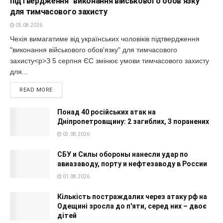
підтвердження "виконання військового обов'язку"
для тимчасового захисту
05.08.2026
Чехія вимагатиме від українських чоловіків підтвердження
"виконання військового обов'язку" для тимчасового
захисту<p>З 5 серпня ЄС змінює умови тимчасового захисту
для...
READ MORE
Понад 40 російських атак на
Дніпропетровщину: 2 загиблих, 3 поранених
03.08.2026
СБУ и Силы обороны нанесли удар по
авиазаводу, порту и нефтезаводу в России
01.08.2026
Кількість постраждалих через атаку рф на
Одещині зросла до п'яти, серед них – двоє
дітей