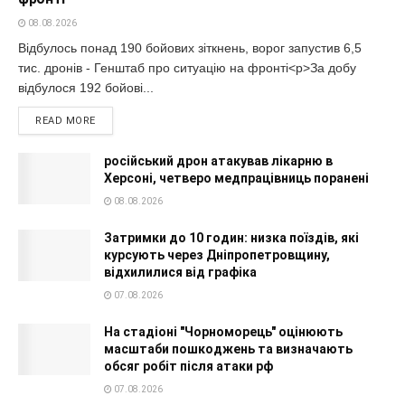
08.08.2026
Відбулось понад 190 бойових зіткнень, ворог запустив 6,5
тис. дронів - Генштаб про ситуацію на фронті<p>За добу
відбулося 192 бойові...
READ MORE
російський дрон атакував лікарню в
Херсоні, четверо медпрацівниць поранені
08.08.2026
Затримки до 10 годин: низка поїздів, які
курсують через Дніпропетровщину,
відхилилися від графіка
07.08.2026
На стадіоні "Чорноморець" оцінюють
масштаби пошкоджень та визначають
обсяг робіт після атаки рф
07.08.2026