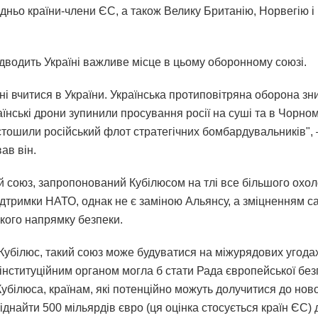
дньо країни-члени ЄС, а також Велику Британію, Норвегію 
ідводить Україні важливе місце в цьому оборонному союзі.
ні вчитися в України. Українська протиповітряна оборона з
аїнські дрони зупинили просування росії на суші та в Чорном
стошили російський флот стратегічних бомбардувальників", 
ав він.
 союз, запропонований Кубілюсом на тлі все більшого охо
дтримки НАТО, однак не є заміною Альянсу, а зміцненням с
кого напрямку безпеки.
 Кубілюс, такий союз може будуватися на міжурядових угодах
інституційним органом могла б стати Рада європейської без
убілюса, країнам, які потенційно можуть долучитися до ново
іднайти 500 мільярдів євро (ця оцінка стосується країн ЄС) 