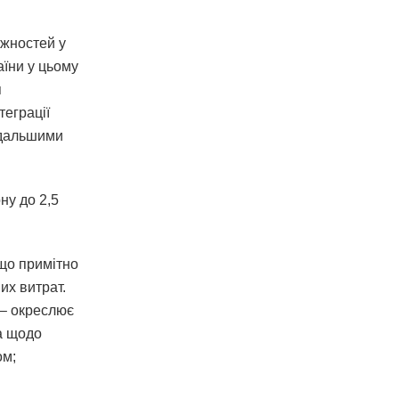
ожностей у
аїни у цьому
я
теграції
одальшими
ну до 2,5
 що примітно
их витрат.
 – окреслює
а щодо
ом;