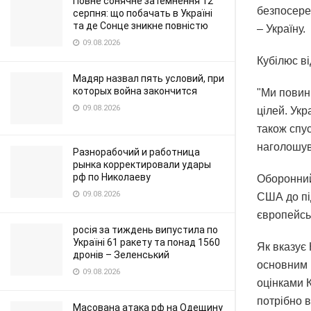
Повне сонячне затемнення 12
безпосере
серпня: що побачать в Україні
та де Сонце зникне повністю
– Україну.
09.08.2026
Кубілюс в
Мадяр назвал пять условий, при
которых война закончится
"Ми повин
09.08.2026
цілей. Укр
також спу
наголошув
Разнорабочий и работница
рынка корректировали удары
рф по Николаеву
Оборонний
09.08.2026
США до пі
європейсь
росія за тиждень випустила по
Україні 61 ракету та понад 1560
Як вказує
дронів – Зеленський
основним 
09.08.2026
оцінками К
потрібно в
Масована атака рф на Одещину