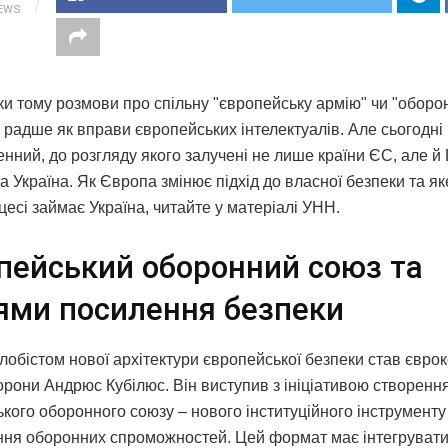
IEWS
ки тому розмови про спільну "європейську армію" чи "оборо
 радше як вправи європейських інтелектуалів. Але сьогодні 
нний, до розгляду якого залучені не лише країни ЄС, але й 
а Україна. Як Європа змінює підхід до власної безпеки та як
есі займає Україна, читайте у матеріалі УНН.
пейський оборонний союз та
ями посилення безпеки
лобістом нової архітектури європейської безпеки став єврок
орони Андрюс Кубілюс. Він виступив з ініціативою створенн
кого оборонного союзу – нового інституційного інструменту
ння оборонних спроможностей. Цей формат має інтегруват