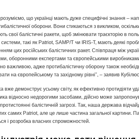
 розуміємо, що українці мають дуже специфічні знання – нап
ибалістичної оборони. Вони стикаються з викликом, оскільк
ть свої балістичні ракети, щоб змінювати траєкторію в польо
 системи, такі як Patriot, SAMP/T чи IRIS-T, мають деякі проб
нням цих російських балістичних ракет. Співпраця між укра
ми, оборонними експертами та європейськими виробниками
но важливою, адже протибалістичну оборону також необхід
ати на європейському та західному рівні", – заявив Кубілюс
яка вже демонструє усьому світу, як ефективно протидіяти 
ика відносно недорогими засобами, дійсно може запропонув
 протистоянні балістичній загрозі. Так, наша держава відча
тих самих Patriot, але це лише частина загальної картини. П
ься і розробка власних спроможностей.