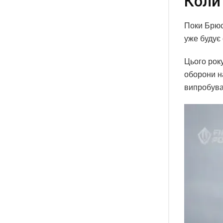
Коли
Поки Брюсс
уже будує 
Цього року
оборони н
випробува