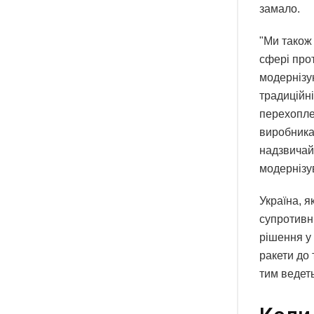
замало.
"Ми також
сфері прот
модернізую
традиційні
перехопле
виробника
надзвичай
модернізув
Україна, 
супротивн
рішення у
ракети до 
тим ведет