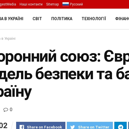
gestMedia
Наші контакти
Sitemap
Русский
А В УКРАЇНІ
СВІТ
ПОЛІТИКА
ТЕХНОЛОГІЇ
ФІНАН
 в Україні
оронний союз: Євр
ель безпеки та ба
раїну
0
02
Share on Facebook
Share on Twitter