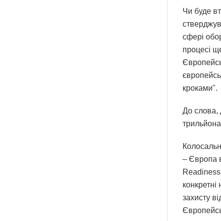
Чи буде в
стверджув
сфері обор
процесі ще
Європейсь
європейсь
кроками".
До слова,
трильйона 
Колосальни
– Європа 
Readiness
конкретні
захисту в
Європейсь