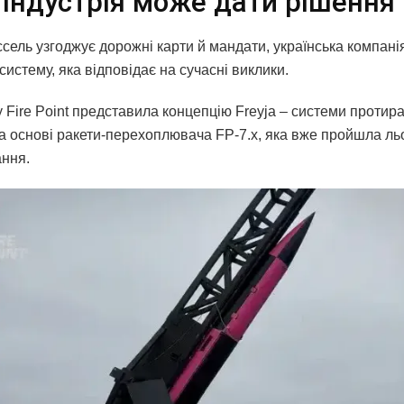
 індустрія може дати рішення
ель узгоджує дорожні карти й мандати, українська компанія 
систему, яка відповідає на сучасні виклики.
 Fire Point представила концепцію Freyja – системи протира
а основі ракети-перехоплювача FP-7.x, яка вже пройшла ль
ння.