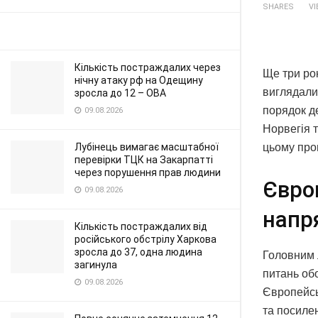
SHARES
V
Кількість постраждалих через
Ще три ро
нічну атаку рф на Одещину
виглядали
зросла до 12 – ОВА
порядок де
09.08.2026
Норвегія т
Лубінець вимагає масштабної
цьому проц
перевірки ТЦК на Закарпатті
через порушення прав людини
Євро
09.08.2026
напр
Кількість постраждалих від
російського обстрілу Харкова
зросла до 37, одна людина
Головним 
загинула
питань об
09.08.2026
Європейсь
та посиле