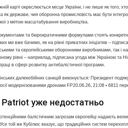
жній карті окреслюється місце України, і не лише як того, хт
 а як держави, чия оборонна промисловість має бути інтегр
кої з метою масштабування виробництва.
окументами та бюрократичними формулами стоять конкретні
ких ми вже бачимо, як на рівні приватних ініціатив – підпис
нськими та європейськими оборонними виробниками, так і на
ному рівні – наприклад, підписана угода між Україною та 
праці в сфері розвитку антибалістичної програми.
їнських далекобійних санкцій виконується: Президент подяк
росії модернізованими дронами FP20.06.26, 21:08 • 6811 пер
 Patriot уже недостатньо
потенційними балістичним загрозам європейці надають вели
 Усе той же Кубілюс вказує, що традиційних систем перехоп