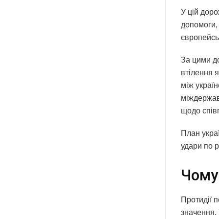
У цій доро
допомоги,
європейсь
За цими д
втілення я
між украї
міждержав
щодо спів
План укра
удари по 
Чому
Протидії 
значення.