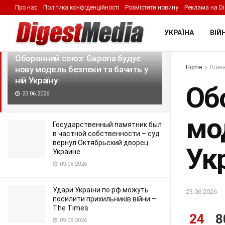
Про нас
Політика конфіденційності
Розмістити новину
Реклама на Di
LATEST
TRENDING
Filter
УКРАЇНА
ВІЙН
Оборонний союз: Європа будує
Home
Війна
нову модель безпеки та бачить у
ній Україну
Об
23.06.2026
мод
Государственный памятник был
в частной собственности – суд
вернул Октябрьский дворец
Ук
Украине
09.08.2026
Удари України по рф можуть
23.06.2026
посилити прихильників війни –
The Times
24
8
09.08.2026