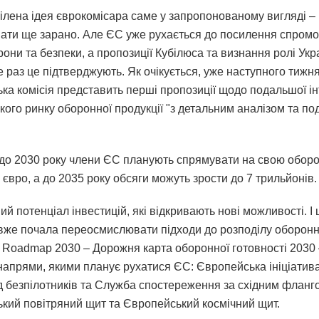
тілена ідея єврокомісара саме у запропонованому вигляді –
ати ще зарано. Але ЄС уже рухається до посилення спром
они та безпеки, а пропозиції Кубілюса та визнання ролі Укр
 раз це підтверджують. Як очікується, уже наступного тижн
ка комісія представить перші пропозиції щодо подальшої ін
кого ринку оборонної продукції "з детальним аналізом та п
 до 2030 року члени ЄС планують спрямувати на свою оборо
євро, а до 2035 року обсяги можуть зрости до 7 трильйонів.
й потенціал інвестицій, які відкривають нові можливості. І
вже почала переосмислювати підходи до розподілу оборонн
 Roadmap 2030 – Дорожня карта оборонної готовності 2030
 напрями, якими планує рухатися ЄС: Європейська ініціатив
ід безпілотників та Служба спостереження за східним фланг
кий повітряний щит та Європейський космічний щит.