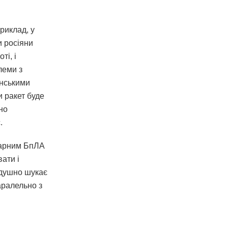
риклад, у
и росіяни
ті, і
леми з
їнськими
 ракет буде
но
.
ударним БпЛА
ати і
йдушно шукає
аралельно з