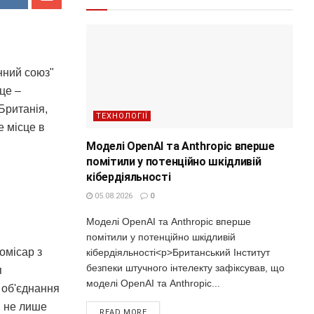
нний союз"
це –
Британія,
ТЕХНОЛОГІЇ
е місце в
Моделі OpenAI та Anthropic вперше
помітили у потенційно шкідливій
кібердіяльності
05.08.2026
0
Моделі OpenAI та Anthropic вперше
помітили у потенційно шкідливій
омісар з
кібердіяльності<p>Британський Інститут
безпеки штучного інтелекту зафіксував, що
я
моделі OpenAI та Anthropic...
 об'єднання
и не лише
READ MORE