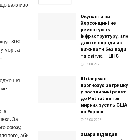
і що важливо
Окупанти на
Херсонщині не
ремонтують
інфраструктуру, але
нищує 80%
дають поради як
виживати без води
у морі, а
та світла – ЦНС
–
08.08.2026
Штілерман
лодження
прогнозує затримку
аме
у постачанні ракет
до Patriot на тлі
мирних зусиль США
, а
по Україні
пеки. За
02.08.2026
го союзу,
Хмара відвідав
для того, аби