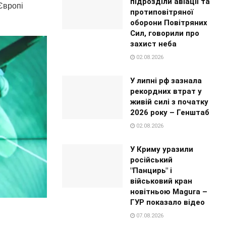
підрозділи авіації та
 Європі
протиповітряної
оборони Повітряних
Сил, говорили про
захист неба
02.08.2026
У липні рф зазнала
рекордних втрат у
живій силі з початку
2026 року – Генштаб
02.08.2026
У Криму уразили
російський
"Панцирь" і
військовий кран
новітньою Magura –
ГУР показало відео
07.08.2026