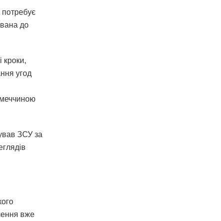
о потребує
ована до
 кроки,
ання угод
Німеччиною
ував ЗСУ за
еглядiв
кого
лення вже