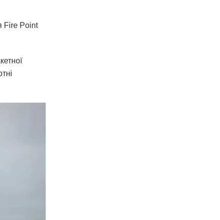
Fire Point
кетної
отні