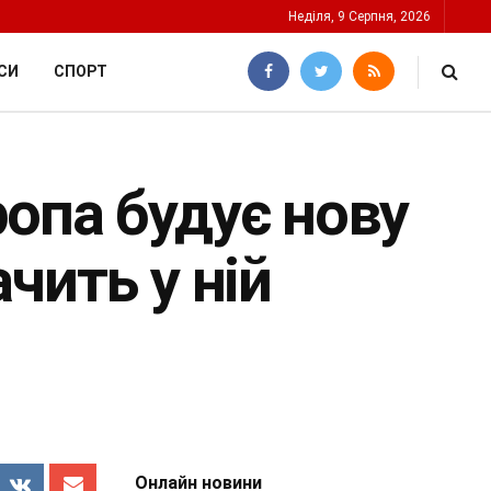
Неділя, 9 Серпня, 2026
СИ
СПОРТ
опа будує нову
чить у ній
Онлайн новини