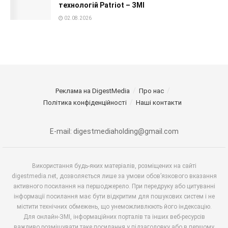
технологій Patriot – ЗМІ
02.08.2026
Реклама на DigestMedia
Про нас
Політика конфіденційності
Наші контакти
E-mail: digestmediaholding@gmail.com
Використання будь-яких матеріалів, розміщених на сайті
digestmedia.net, дозволяється лише за умови обов’язкового вказання
активного посилання на першоджерело. При передруку або цитуванні
інформації посилання має бути відкритим для пошукових систем і не
містити технічних обмежень, що унеможливлюють його індексацію.
Для онлайн-ЗМІ, інформаційних порталів та інших веб-ресурсів
важливо розміщувати таке посилання у підзаголовку або в першому