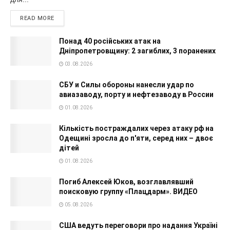
READ MORE
Понад 40 російських атак на
Дніпропетровщину: 2 загиблих, 3 поранених
03.08.2026
СБУ и Силы обороны нанесли удар по
авиазаводу, порту и нефтезаводу в России
01.08.2026
Кількість постраждалих через атаку рф на
Одещині зросла до п'яти, серед них – двоє
дітей
01.08.2026
Погиб Алексей Юков, возглавлявший
поисковую группу «Плацдарм». ВИДЕО
05.08.2026
США ведуть переговори про надання Україні