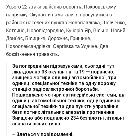
Усього 22 атаки здійснив ворог на Покровському
напрямку. Окупанти намагалися просунутися в
районах населених пунктів Новопавлівка, Шевченко,
Котлине, Новопідгородне, Кучерів Яр, Вільне, Новий
Донбас, Білицьке, Дорожнє, Гришине,
Новоолександрівка, Сергіївка та Удачне. Два
боєзіткнення тривають.
За попередніми підрахунками, сьогодні тут
ліквідовано 33 окупантів та 19 — поранено;
знищено чотири одиниці автомобільної, три
одиниці спеціальної техніки та одну ворожу
станцію радіоелектронної боротьби.
Пошкоджено чотири артилерійські системи, дві
одиниці автомобільної техніки, одну одиницю
спеціальної техніки та два пункти управління
безпілотних літальних апаратів противника.
Знищено або подавлено 234 безпілотні літальні
апарати різних типів
– йдеться у повідомленні.