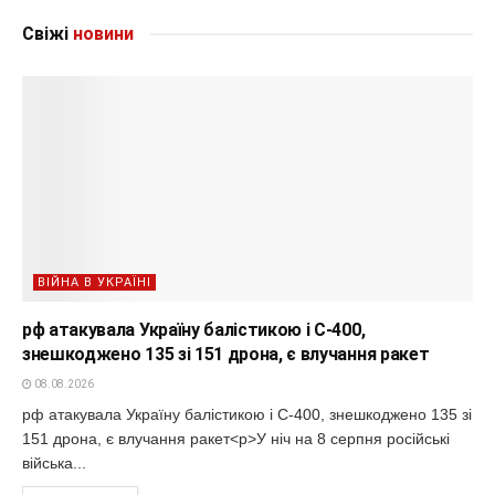
Свіжі
новини
ВІЙНА В УКРАЇНІ
рф атакувала Україну балістикою і С-400,
знешкоджено 135 зі 151 дрона, є влучання ракет
08.08.2026
рф атакувала Україну балістикою і С-400, знешкоджено 135 зі
151 дрона, є влучання ракет<p>У ніч на 8 серпня російські
війська...