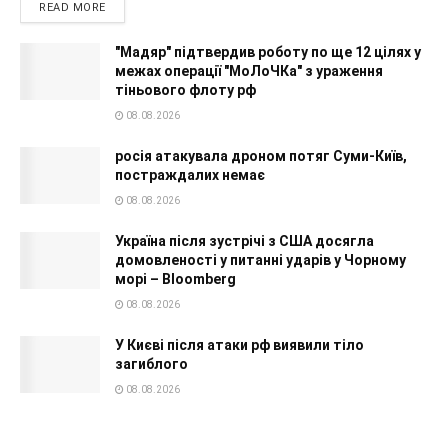
READ MORE
"Мадяр" підтвердив роботу по ще 12 цілях у
межах операції "МоЛоЧКа" з ураження
тіньового флоту рф
08.08.2026
росія атакувала дроном потяг Суми-Київ,
постраждалих немає
08.08.2026
Україна після зустрічі з США досягла
домовленості у питанні ударів у Чорному
морі – Bloomberg
08.08.2026
У Києві після атаки рф виявили тіло
загиблого
08.08.2026