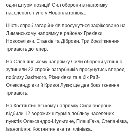
один штурм позицій Сил оборони в напрямку
населеного пункту Новоплатонівка.
Шість спроб загарбників просунутися зафіксовано на
Лиманському напрямку в районах Греківки,
Новоселівки, Ставків та Діброви. Три боєзіткнення
тривають дотепер.
На Слов’янському напрямку Сили оборони успішно
зупинили 22 спроби загарбників просунутись вперед
поблизу Закітного, Різниківки та в бік Рай-
Олександрівки й Кривої Луки; ще два боєзіткнення
тривають.
На Костянтинівському напрямку Сили оборони
відбили 12 ворожих штурмів поблизу населених
пунктів Олександро-Шультине, Плещіївка, Степанівка,
Іванопілля, Костянтинівка та Іллінівка.