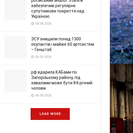
російський аналог Starlink
забезпечив регулярне
супутникове покриття над
Україною
06.08.2026
ЗСУ знищили понад 1300
окупантів і майже 60 артсистем
– Генштаб
06.08.2026
рф вдарила КАБами по
Запорізькому району, під
завалами може бути 84-річний
чоловік
06.08.2026
LOAD MORE