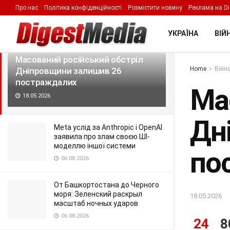
Про нас
Політика конфіденційності
Розмістити новину
Реклама на Di
LATEST
TRENDING
Filter
УКРАЇНА
ВІЙН
Масований російський обстріл
Home
Війна
Дніпровщини залишив 26
постраждалих
Ма
18.05.2026
Дн
Meta услід за Anthropic і OpenAI
заявила про злам своєю ШІ-
моделлю іншої системи
по
06.08.2026
От Башкортостана до Черного
моря: Зеленский раскрыл
18.05.2026
масштаб ночных ударов
06.08.2026
24
8