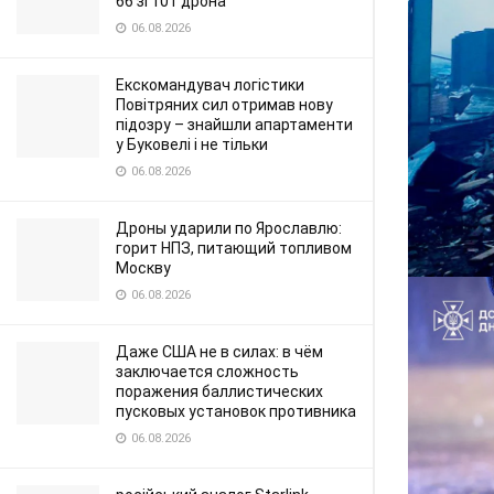
66 зі 101 дрона
06.08.2026
Екскомандувач логістики
Повітряних сил отримав нову
підозру – знайшли апартаменти
у Буковелі і не тільки
06.08.2026
Дроны ударили по Ярославлю:
горит НПЗ, питающий топливом
Москву
06.08.2026
Даже США не в силах: в чём
заключается сложность
поражения баллистических
пусковых установок противника
06.08.2026