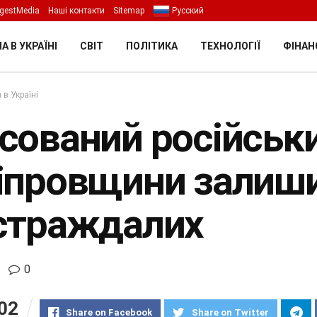
gestMedia
Наші контакти
Sitemap
Русский
А В УКРАЇНІ
СВІТ
ПОЛІТИКА
ТЕХНОЛОГІЇ
ФІНАН
 в Україні
сований російськи
іпровщини залиши
страждалих
0
02
Share on Facebook
Share on Twitter