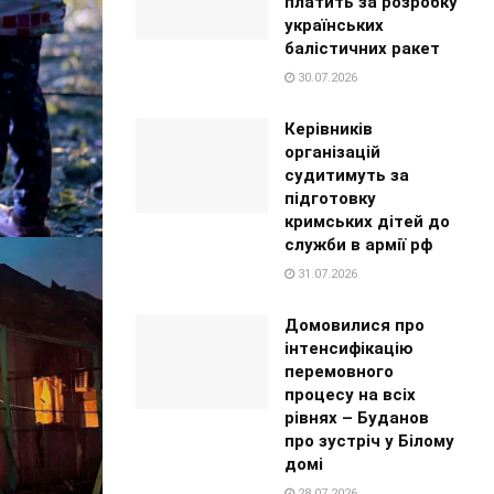
платить за розробку
українських
балістичних ракет
30.07.2026
Керівників
організацій
судитимуть за
підготовку
кримських дітей до
служби в армії рф
31.07.2026
Домовилися про
інтенсифікацію
перемовного
процесу на всіх
рівнях – Буданов
про зустріч у Білому
домі
28.07.2026