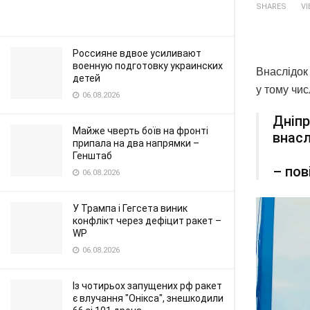
SHARES
V
Россияне вдвое усиливают
военную подготовку украинских
Внаслідок
детей
у тому чис
06.08.2026
Дніпр
Майже чверть боїв на фронті
внасл
припала на два напрямки –
Генштаб
– пов
06.08.2026
У Трампа і Гегсета виник
конфлікт через дефіцит ракет –
WP
06.08.2026
Із чотирьох запущених рф ракет
є влучання "Онікса", знешкодили