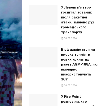
У Львові п'ятеро
госпіталізованих
після ракетної
атаки, змінено рух
громадського
транспорту
30.07.2026
В рф жаліються на
високу точність
нових крилатих
ракет AGM-188A, які
ймовірно
використовують
ЗСУ
26.07.2026
У Fire Point
розповіли, хто